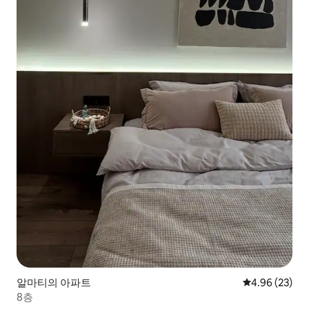
알마티의 아파트
평점 4.96점(5
4.96 (23)
8층