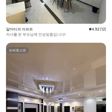
알마티의 아파트
평점 4.92점(5
4.92 (12)
자녀를 둔 부모님께 안성맞춤입니다!
슈퍼호스트
슈퍼호스트