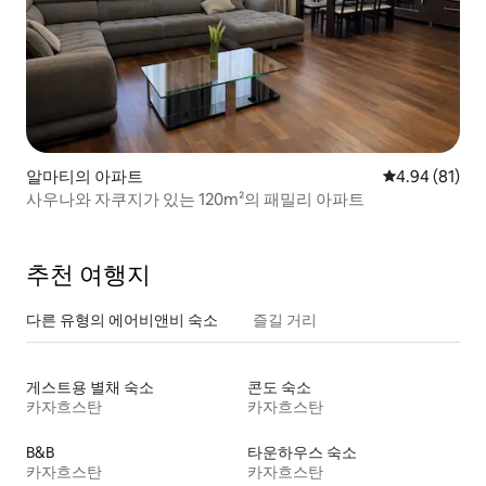
알마티의 아파트
평점 4.94점(5
4.94 (81)
사우나와 자쿠지가 있는 120m²의 패밀리 아파트
추천 여행지
다른 유형의 에어비앤비 숙소
즐길 거리
게스트용 별채 숙소
콘도 숙소
카자흐스탄
카자흐스탄
B&B
타운하우스 숙소
카자흐스탄
카자흐스탄