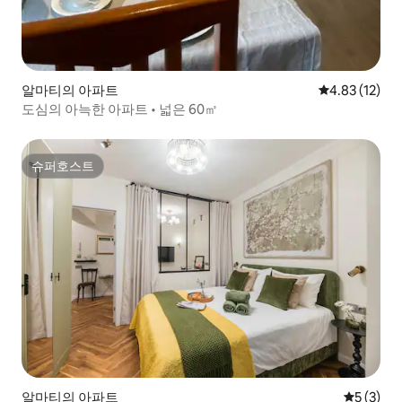
알마티의 아파트
평점 4.83점(5
4.83 (12)
도심의 아늑한 아파트 • 넓은 60㎡
슈퍼호스트
슈퍼호스트
알마티의 아파트
평점 5점(
5 (3)