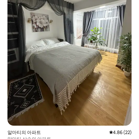
알마티의 아파트
평점 4.86점(5
4.86 (22)
알마티 산속의 아파트