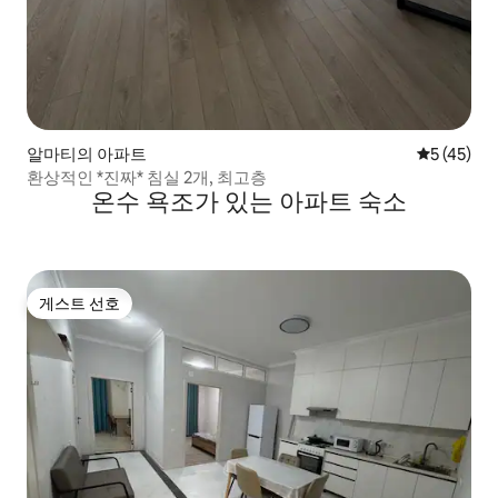
알마티의 아파트
평점 5점(5
5 (45)
환상적인 *진짜* 침실 2개, 최고층
온수 욕조가 있는 아파트 숙소
게스트 선호
게스트 선호