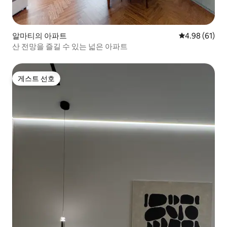
알마티의 아파트
평점 4.98점(5
4.98 (61)
산 전망을 즐길 수 있는 넓은 아파트
게스트 선호
게스트 선호