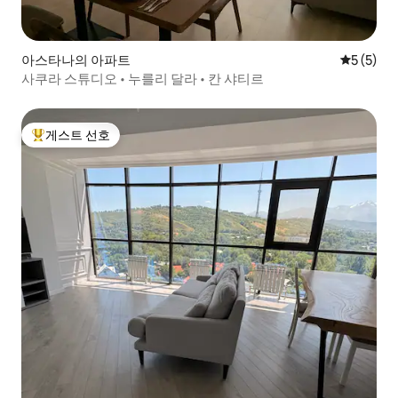
아스타나의 아파트
평점 5점(
5 (5)
사쿠라 스튜디오 • 누를리 달라 • 칸 샤티르
게스트 선호
상위 게스트 선호