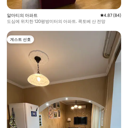
알마티의 아파트
평점 4.87점(5
4.87 (84)
도심에 위치한 120평방미터의 아파트. 콕토베 산 전망
게스트 선호
게스트 선호