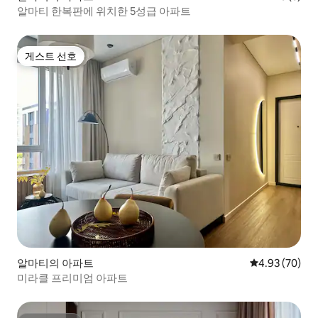
알마티 한복판에 위치한 5성급 아파트
게스트 선호
게스트 선호
알마티의 아파트
평점 4.93점(5
4.93 (70)
미라클 프리미엄 아파트