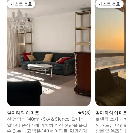
게스트 선호
게스트 선호
게스트 선호
게스트 선호
알마티의 아파트
평점 5점(5점 만점), 후기 8
5 (8)
알마티의 아파트
산 전망의 140m² • Sky & Silence, 알마티
로맨틱 스카이 배스 
알마티 중심가에 위치하며 산 전망을 즐길
산과 도심 야경을 
수 있는 넓고 밝은 140㎡ 아파트. 편안하게
창문 옆 욕조에 몸