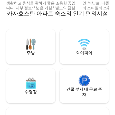
생활하고 휴식을 취하기 좋은 조용한 곳입
인, 벽난로, 따뜻한
니다. 내부 정보: * 넓은 거실 * 별도의 침실 2
리 스타일의 스튜디
카자흐스탄 아파트 숙소의 인기 편의시설
개 * 편안한 침대와 침구 * 잘 갖춰진 주방 *
위기를 원하는 커플
욕실 및 별도의 샤워실 * 넉넉한 채광과 공
양지입니다. 메가 센터
간 4~5명의 게스트에게 적합합니다. 위치:
책로 근처에 위치해
알마티의 편리한 위치. 시내 중심가. 상점,
이, 시설이 완비된 
카페 등 필요한 모든 것이 가까운 거리에 있
함. ✨ 같은 층에 개인 스튜디오 2개가 있는
습니다. 됩니다: * 가족 단위 여행객을 위한
부티크 숙소의 일부
숙소 * 도시 방문객 대상 * 편안함을 중시하
히 독립적이며, 친
는 분들 아파트는 청결하며 사진과 일치합
숙소를 함께 예약할
니다.
주방
와이파이
건물 부지 내 무료 주
수영장
차