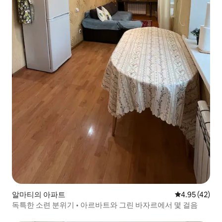
알마티의 아파트
평점 4.95점(5
4.95 (42)
독특한 소련 분위기 • 아르바트와 그린 바자르에서 몇 걸음