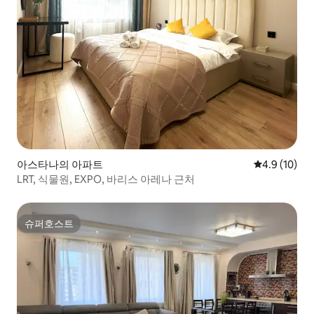
아스타나의 아파트
평점 4.9점(5
4.9 (10)
LRT, 식물원, EXPO, 바리스 아레나 근처
슈퍼호스트
슈퍼호스트