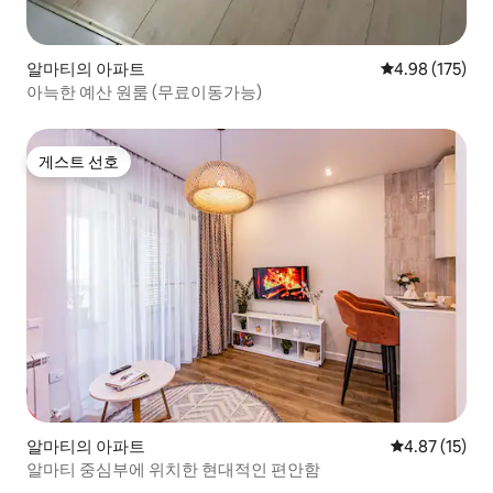
알마티의 아파트
평점 4.98점(5점
4.98 (175)
아늑한 예산 원룸 (무료이동가능)
게스트 선호
게스트 선호
알마티의 아파트
평점 4.87점(5
4.87 (15)
알마티 중심부에 위치한 현대적인 편안함