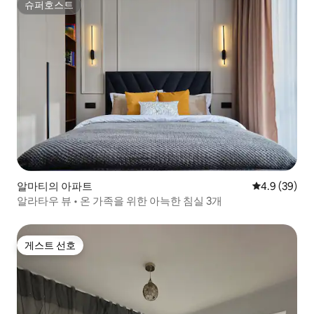
슈퍼호스트
슈퍼호스트
알마티의 아파트
평점 4.9점(5
4.9 (39)
알라타우 뷰 • 온 가족을 위한 아늑한 침실 3개
게스트 선호
게스트 선호