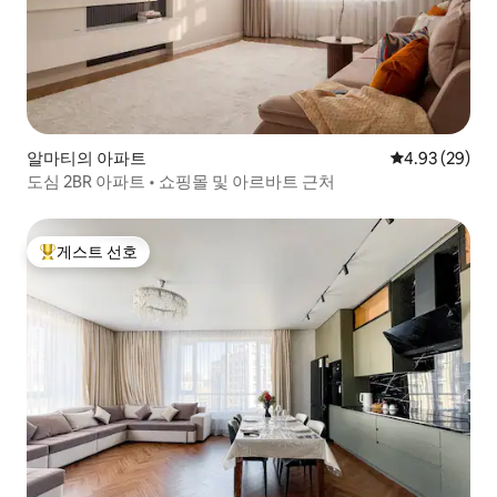
알마티의 아파트
평점 4.93점(5
4.93 (29)
도심 2BR 아파트 • 쇼핑몰 및 아르바트 근처
게스트 선호
상위 게스트 선호