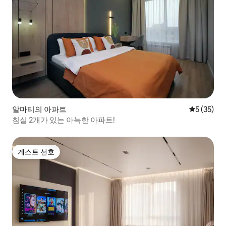
알마티의 아파트
평점 5점(5
5 (35)
침실 2개가 있는 아늑한 아파트!
게스트 선호
게스트 선호