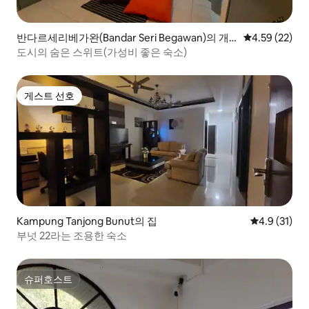
반다르세리베가완(Bandar Seri Begawan)의 개
평점 4.59점(5
4.59 (22)
인실
도시의 숨은 스위트(가성비 좋은 숙소)
게스트 선호
게스트 선호
Kampung Tanjong Bunut의 집
평점 4.9점(5
4.9 (31)
부넛 22라는 조용한 숙소
슈퍼호스트
슈퍼호스트