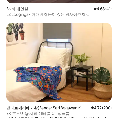
BN의 개인실
평점 4.63점(
4.63 (41)
EZ Lodgings - 커다란 창문이 있는 퀸사이즈 침실
반다르세리베가완(Bandar Seri Begawan)의 개
평점 4.72점(5점
4.72 (200)
인실
BK 호스텔 @ 시티 센터 룸 C - 싱글룸