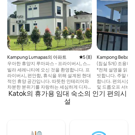
Kampung Lumapas의 아파트
평점 5점(5점 만점), 후기 8
5 (8)
Kampong Bebati
우아한 휴양지 루마파스 - 프라이버시, 스타
(침실 5개) 조용하
일 및 편안함
빌라 세레니티에 오신 것을 환영합니다. 프
*전체 설명을 읽어주세요* 조용
라이버시, 편안함, 휴식을 위해 설계된 현대
빗합니다. 주말 여
적인 휴양 공간입니다. 따뜻한 인테리어와
합니다. 편의시설에 가깝
차분한 분위기를 자랑하는 세심하게 디자
및 드롭오프 서비스
Katok의 휴가용 임대 숙소의 인기 편의시
인된 공간으로, 휴식을 취하거나 그저 조용
다. 필요에 따라 추가 침대와 세면용품을 준
한 휴양을 즐기기에 안성맞춤입니다. 야외
비할 수 있도록 예약
설
의 넓은 파티오는 아침 커피나 부드러운 앰
입력해 주세요 😊 이벤트 사용의 경우, 최대
비언트 조명 아래의 여유로운 저녁 시간을
인원 예약(15인)을
보내기에 안성맞춤인 매력적인 공간을 제
다. 이벤트용 심팡 도로에 주차하는 것은 허
공합니다. 숙소는 또한 조용하고 시각적으
용되지 않습니다. KEM 불가 저녁 10시 이후
로 보기 좋은 배경이 있어 팟캐스트와 소규
에는 조용히 해야 
모 동영상 녹화에 적합합니다.