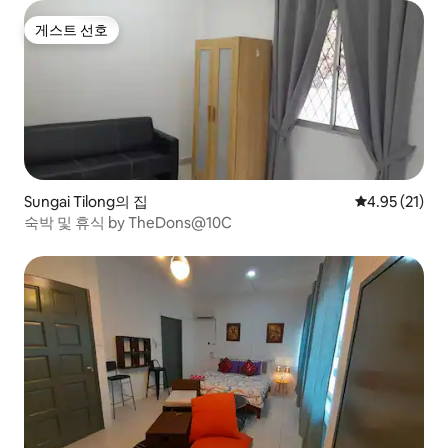
게스트 선호
게스트 선호
Sungai Tilong의 집
평점 4.95점(5
4.95 (21)
숙박 및 휴식 by TheDons@10C