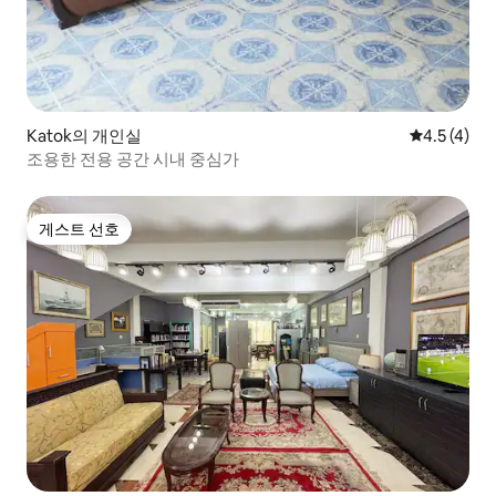
Katok의 개인실
평점 4.5점(
4.5 (4)
조용한 전용 공간 시내 중심가
게스트 선호
게스트 선호