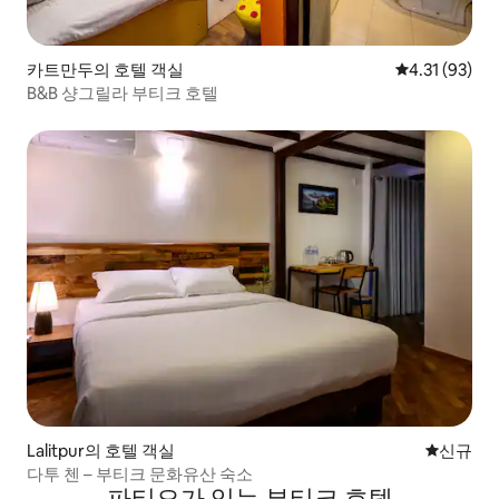
카트만두의 호텔 객실
평점 4.31점(5
4.31 (93)
B&B 샹그릴라 부티크 호텔
Lalitpur의 호텔 객실
신규 숙소
신규
다투 첸 – 부티크 문화유산 숙소
파티오가 있는 부티크 호텔