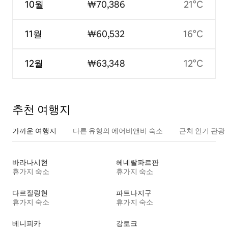
10월
₩70,386
21°C
11월
₩60,532
16°C
12월
₩63,348
12°C
추천 여행지
가까운 여행지
다른 유형의 에어비앤비 숙소
근처 인기 관광
바라나시현
헤네랄파르판
휴가지 숙소
휴가지 숙소
다르질링현
파트나지구
휴가지 숙소
휴가지 숙소
베니피카
강토크