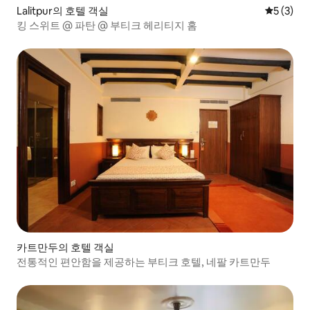
Lalitpur의 호텔 객실
평점 5점(
5 (3)
킹 스위트 @ 파탄 @ 부티크 헤리티지 홈
카트만두의 호텔 객실
전통적인 편안함을 제공하는 부티크 호텔, 네팔 카트만두