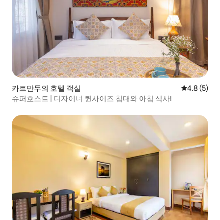
카트만두의 호텔 객실
평점 4.8점(
4.8 (5)
슈퍼호스트 | 디자이너 퀸사이즈 침대와 아침 식사!