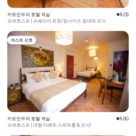
카트만두의 호텔 객실
평점 5점(
5 (3)
슈퍼호스트 | 슈페리어 트윈/킹사이즈 침대와 조식
게스트 선호
게스트 선호
카트만두의 호텔 객실
평점 5점(
5 (6)
슈퍼호스트 | 대형 티베트 스위트룸 & 조식!