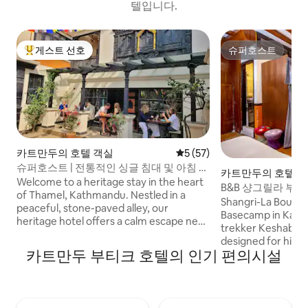
텔입니다.
게스트 선호
슈퍼호스트
상위 게스트 선호
슈퍼호스트
카트만두의 호텔 객실
평점 5점(5점 만점), 후기 57
5 (57)
슈퍼호스트 | 전통적인 싱글 침대 및 아침 식
카트만두의 호텔 
사!
Welcome to a heritage stay in the heart
B&B 샹그릴라 부티
of Thamel, Kathmandu. Nestled in a
Shangri-La Boutiqu
peaceful, stone-paved alley, our
Basecamp in Kathm
heritage hotel offers a calm escape near
trekker Keshab Kar
the city’s vibrant center. Enjoy a rooftop
designed for hiker
art gallery and yoga space, a cozy café
카트만두 부티크 호텔의 인기 편의시설
Annapurna, Langt
with a private courtyard, and uniquely
early breakfasts, 
designed rooms that blend Tibetan
hot showers, and 
design with Nordic simplicity. Experience
support. Relax on
true old world Nepali charm with
connect with fell