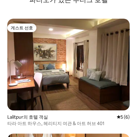
게스트 선호
게스트 선호
Lalitpur의 호텔 객실
평점 5점(
5 (6)
타라 아트 하우스, 헤리티지 여관 & 아트 허브 401