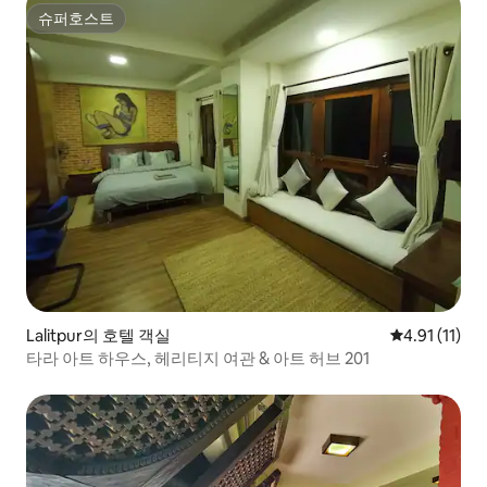
슈퍼호스트
슈퍼호스트
Lalitpur의 호텔 객실
평점 4.91점(
4.91 (11)
타라 아트 하우스, 헤리티지 여관 & 아트 허브 201