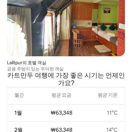
Lalitpur의 호텔 객실
공용 주방이 있는 우아한 객실
카트만두 여행에 가장 좋은 시기는 언제인
가요?
월간
평균 요금
평균 기온
1월
₩63,348
11°C
2월
₩63,348
14°C