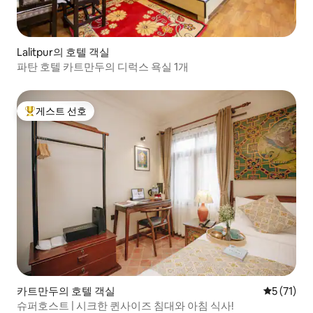
Lalitpur의 호텔 객실
파탄 호텔 카트만두의 디럭스 욕실 1개
게스트 선호
상위 게스트 선호
카트만두의 호텔 객실
평점 5점(5
5 (71)
슈퍼호스트 | 시크한 퀸사이즈 침대와 아침 식사!