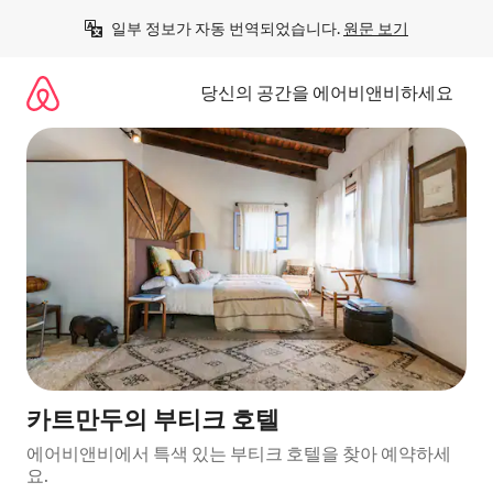
콘
일부 정보가 자동 번역되었습니다. 
원문 보기
텐
츠
로
당신의 공간을 에어비앤비하세요
바
로
가
기
카트만두의 부티크 호텔
에어비앤비에서 특색 있는 부티크 호텔을 찾아 예약하세
요.