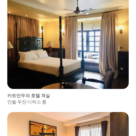
카트만두의 호텔 객실
안뜰 푸잔 디럭스 룸