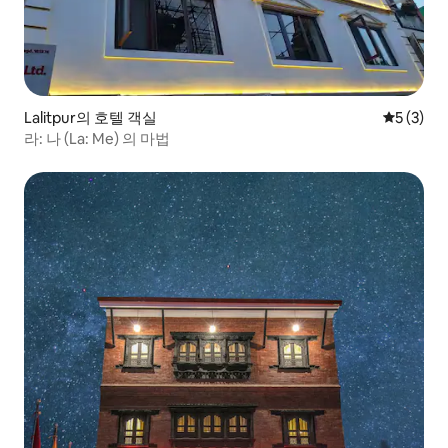
Lalitpur의 호텔 객실
평점 5점(
5 (3)
라: 나 (La: Me) 의 마법