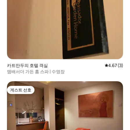
카트만두의 호텔 객실
평점 4.67점(
4.67 (3)
앰배서더 가든 홈 스파 | 수영장
게스트 선호
게스트 선호