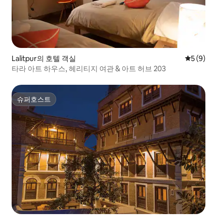
Lalitpur의 호텔 객실
평점 5점(
5 (9)
타라 아트 하우스, 헤리티지 여관 & 아트 허브 203
슈퍼호스트
슈퍼호스트