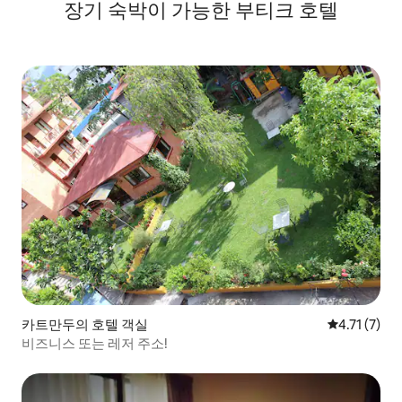
장기 숙박이 가능한 부티크 호텔
카트만두의 호텔 객실
평점 4.71점
4.71 (7)
비즈니스 또는 레저 주소!