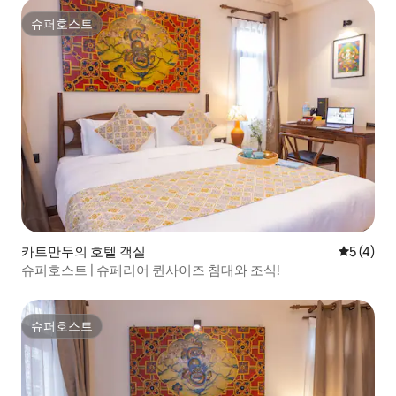
슈퍼호스트
슈퍼호스트
카트만두의 호텔 객실
평점 5점(
5 (4)
슈퍼호스트 | 슈페리어 퀸사이즈 침대와 조식!
슈퍼호스트
슈퍼호스트