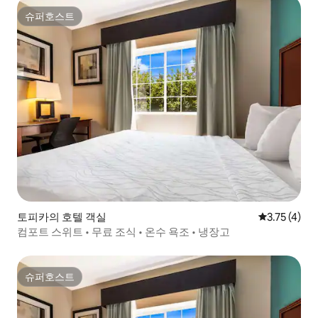
슈퍼호스트
슈퍼호스트
토피카의 호텔 객실
평점 3.75점(
3.75 (4)
컴포트 스위트 • 무료 조식 • 온수 욕조 • 냉장고
슈퍼호스트
슈퍼호스트