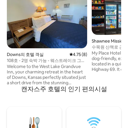
Shawnee Missio
수목원 산책로 근
장기 숙박
My Place Hotel – O
Downs의 호텔 객실
평점 4.75점(5점 만점), 후기 8
4.75 (8)
dog-friendly, exte
108호 - 2명 숙박 가능 - 웨스트레이크 그랜
located in a quiet
드뷰 인
Welcome to the West Lake Grandvue
Highway 69. It off
Inn, your charming retreat in the heart
free WiFi, on-site 
of Downs, Kansas perfectly situated just
amenities built fo
a short drive from the stunning
stays. Its location
캔자스주 호텔의 인기 편의시설
Waconda Lake. Enjoy complimentary
access to local att
high-speed Wi-Fi and a flat-screen smart
parks, and Kansas 
TV with a selection of channels for your
convenience. The room also includes a
mini-fridge, a coffee maker, and air
conditioning to help you unwind after a
day of exploration or business. We look
forward to making your stay in Downs,