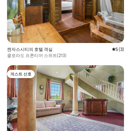
캔자스시티의 호텔 객실
평점 5점(
5 (3)
콜로라도 프론티어 스위트(213)
게스트 선호
게스트 선호