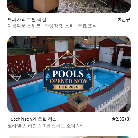
토피카의 호텔 객실
신규 숙소
신규
아름다운 스위트 - 수영장 및 스파 - 무료 조식
Hutchinson의 호텔 객실
평점 2.33점(
2.33 (3)
코라텔 인 허친슨-1 퀸 스위트 소파 NS