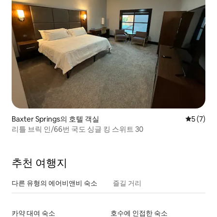
Baxter Springs의 호텔 객실
평점 5점(
5 (7)
리틀 브릭 인/66번 국도 싱글 킹 스위트 30
추천 여행지
다른 유형의 에어비앤비 숙소
즐길 거리
카약 대여 숙소
호수에 인접한 숙소