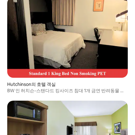
Hutchinson의 호텔 객실
BW 인 허치슨-스탠다드 킹사이즈 침대 1개 금연 반려동물 객
실