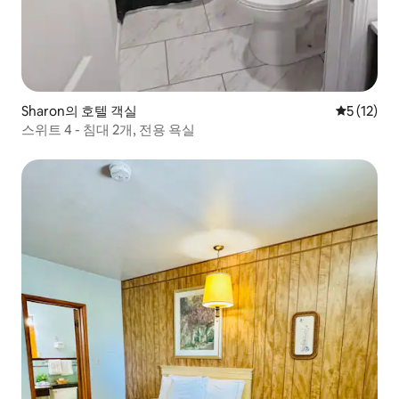
Sharon의 호텔 객실
평점 5점(5
5 (12)
스위트 4 - 침대 2개, 전용 욕실