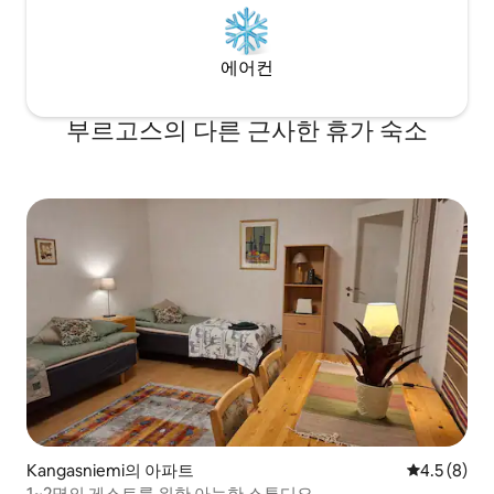
에어컨
부르고스의 다른 근사한 휴가 숙소
Kangasniemi의 아파트
평점 4.5점(
4.5 (8)
1~2명의 게스트를 위한 아늑한 스튜디오