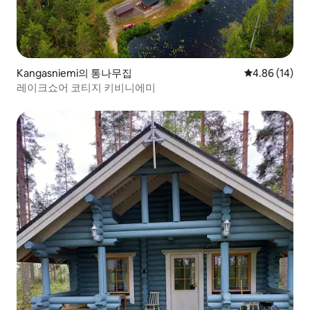
Kangasniemi의 통나무집
평점 4.86점(5
4.86 (14)
레이크쇼어 코티지 키비니에미