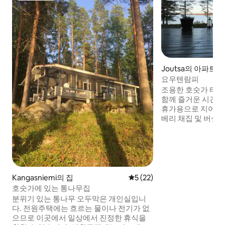
Joutsa의 아파트
요우텐람피
조용한 호숫가 타
함께 즐거운 시간을
휴가용으로 지어졌습니다. 아
베리 채집 및 버섯 
니다. 해변은 자연
이에게 적합합니다.
께 멋진 호수 풍경
이 지역에는 게스트
스 코트 2개도 있습
직접 가져오세요. 
Kangasniemi의 집
평점 5점(5점 만점), 후기 22
5 (22)
네. 성인용 자전거 
호숫가에 있는 통나무집
기실 수 있습니다.
분위기 있는 통나무 오두막은 개인실입니
다. 전원주택에는 흐르는 물이나 전기가 없
으므로 이곳에서 일상에서 진정한 휴식을