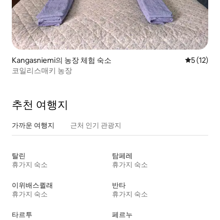
Kangasniemi의 농장 체험 숙소
평점 5점(5
5 (12)
코일리스매키 농장
추천 여행지
가까운 여행지
근처 인기 관광지
탈린
탐페레
휴가지 숙소
휴가지 숙소
이위배스퀼래
반타
휴가지 숙소
휴가지 숙소
타르투
페르누