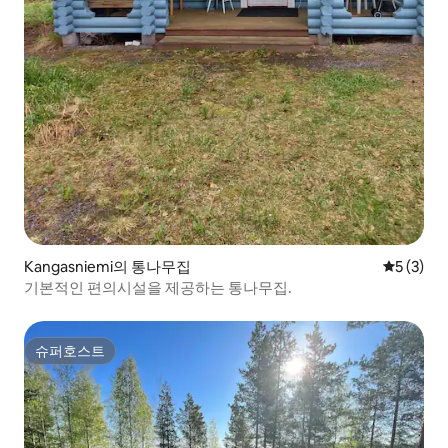
Kangasniemi의 통나무집
평점 5점(
5 (3)
기본적인 편의시설을 제공하는 통나무집.
슈퍼호스트
슈퍼호스트