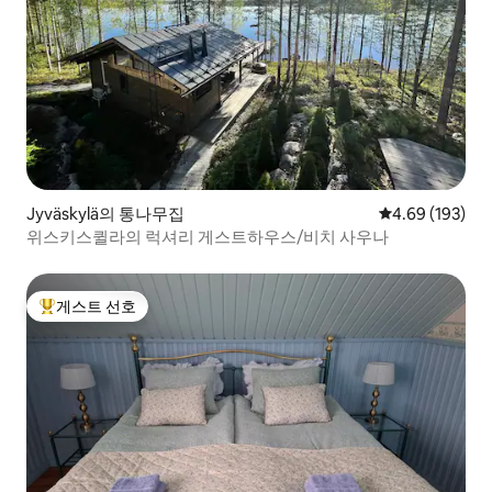
Jyväskylä의 통나무집
평점 4.69점(5점
4.69 (193)
위스키스퀼라의 럭셔리 게스트하우스/비치 사우나
게스트 선호
상위 게스트 선호