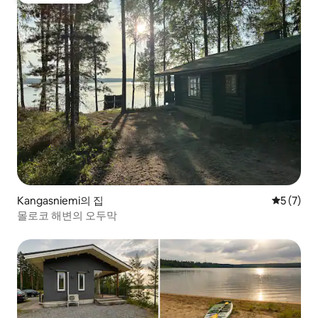
Kangasniemi의 집
평점 5점(
5 (7)
몰로코 해변의 오두막