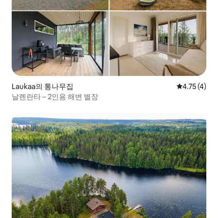
Laukaa의 통나무집
평점 4.75점(
4.75 (4)
날렌란타 – 2인용 해변 별장