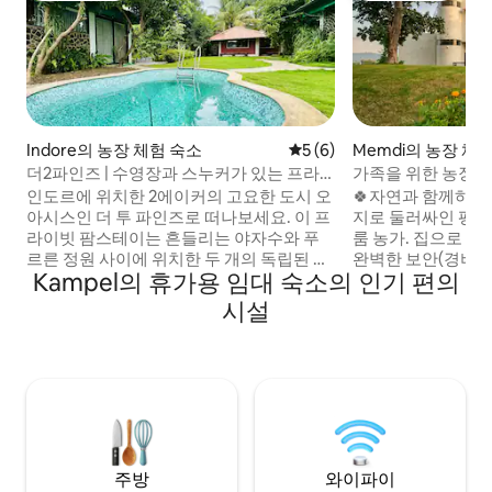
Indore의 농장 체험 숙소
평점 5점(5점 만점), 후기 6
5 (6)
Memdi의 농장 체
더2파인즈 | 수영장과 스누커가 있는 프라
가족을 위한 농장 체
이빗 농장 전체
| 에어컨 완비
인도르에 위치한 2에이커의 고요한 도시 오
🍀자연과 함께하는 
아시스인 더 투 파인즈로 떠나보세요. 이 프
지로 둘러싸인 평화
라이빗 팜스테이는 흔들리는 야자수와 푸
룸 농가. 집으로 배
르른 정원 사이에 위치한 두 개의 독립된 침
완벽한 보안(경비원 
Kampel의 휴가용 임대 숙소의 인기 편의
실을 제공하여 연결과 조용한 공간을 모두
을 즐겨보세요. 🛕 옴카레쉬와르 조티링가
제공합니다. 새소리와 함께 아침을 시작하
(1시간), 마하칼레슈
시설
고, 오후에는 플런지 풀에서 시간을 보내거
마헤슈와르(1시간),
나 야외에서 식사를 즐기고, 저녁에는 별이
험하기에 완벽한 베이스. ✈️ 저희
빛나는 하늘 아래에서 시간을 보내세요. 평
도르 공항에서 차로 
화로운 휴가나 프라이빗한 축하 행사에 적
다. 필요한 경우 택
합합니다. 참고: 레크리에이션 공간(스누커
니다. 자연 속에서 편안하게 휴식을 취하고
가 있는 실내 좌석)은 12월 31일에 이용할 수
재충전하세요. 🌿
없습니다.
주방
와이파이