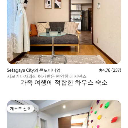
Setagaya City의 콘도미니엄
평점 4.78점(5점
4.78 (237)
시모키타자와의 허가받은 편안한 레지던스
가족 여행에 적합한 하우스 숙소
게스트 선호
게스트 선호