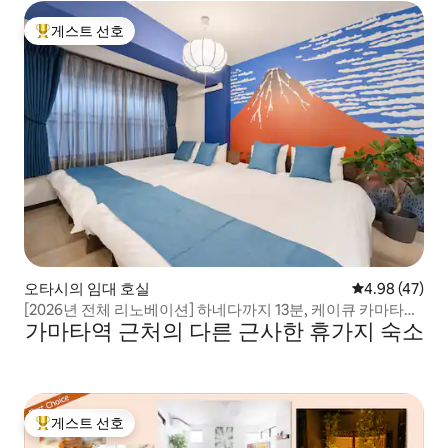
게스트 선호
상위 게스트 선호
오타시의 임대 호실
평점 4.98점(5
4.98 (47)
[2026년 전체 리노베이션] 하네다까지 13분, 케이큐 카마타역
가마타역 근처의 다른 근사한 휴가지 숙소
까지 4분, 일본 전통 1LDK, VOD 및 Switch2 완비.
게스트 선호
상위 게스트 선호