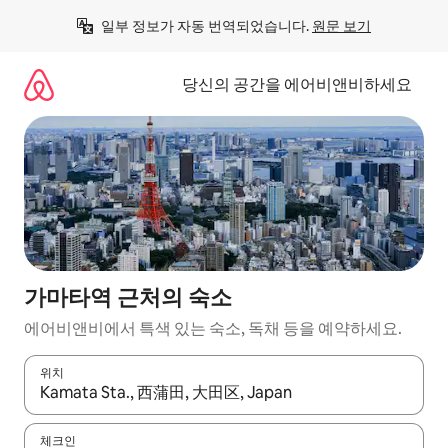
콘
일부 정보가 자동 번역되었습니다. 
원문 보기
텐
츠
로
당신의 공간을 에어비앤비하세요
바
로
가
기
가마타역 근처의 숙소
에어비앤비에서 특색 있는 숙소, 독채 등을 예약하세요.
위치
결과가 나오면 위·아래 화살표 키를 사용하거나 터치 또는 스와이프
체크인