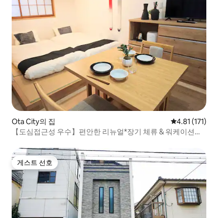
Ota City의 집
평점 4.81점(5
4.81 (171)
【도심접근성 우수】편안한 리뉴얼*장기 체류 & 워케이션에
최적! 일본풍 인테리어 AS680
게스트 선호
게스트 선호