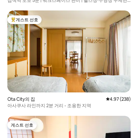
잡색역 도보 5분 | 워크스페이스 완비 | 헬스장·수영장 무제한
이용 | 단독 주택·최대 4명 | 장기 숙박 환영
게스트 선호
상위 게스트 선호
Ota City의 집
평점 4.97점(5점
4.97 (238)
아사쿠사 라인까지 2분 거리 - 조용한 지역
게스트 선호
게스트 선호