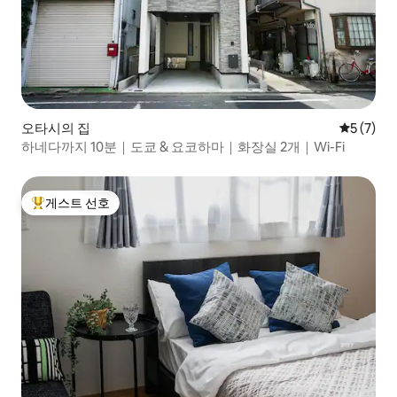
오타시의 집
평점 5점(
5 (7)
하네다까지 10분｜도쿄 & 요코하마｜화장실 2개｜Wi-Fi
게스트 선호
상위 게스트 선호