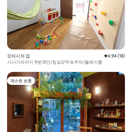
오타시의 집
평점 4.94점(5
4.94 (18)
시나가와까지 9분/8인/침실3/무료주차/플레이룸
게스트 선호
게스트 선호