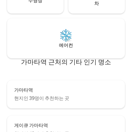
수영장
고 - 소파, 거실 테
차
에어컨
가마타역 근처의 기타 인기 명소
가마타역
현지인 39명이 추천하는 곳
게이큐 가마타역