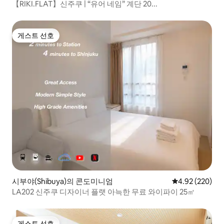
【RIKI.FLAT】신주쿠 | “유어 네임” 계단 20...
게스트 선호
게스트 선호
시부야(Shibuya)의 콘도미니엄
평점 4.92점(5점
4.92 (220)
LA202 신주쿠 디자이너 플랫 아늑한 무료 와이파이 25㎡
게스트 선호