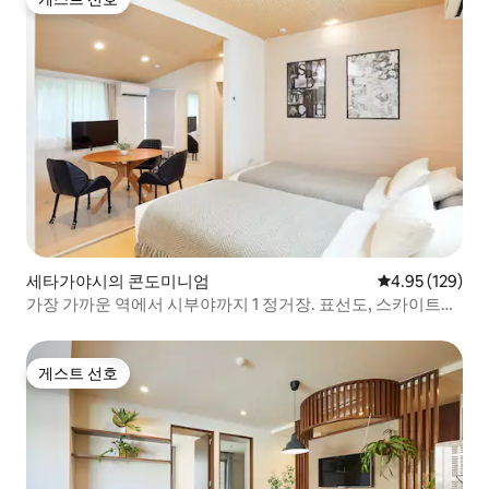
게스트 선호
세타가야시의 콘도미니엄
평점 4.95점(5점
4.95 (129)
가장 가까운 역에서 시부야까지 1 정거장. 표선도, 스카이트리
도 직통 아름다운 1DK 스튜디오 세탁 건조기 30㎡ 02
게스트 선호
게스트 선호