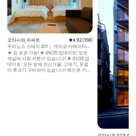
오타시의 아파트
평점 4.92점(5점 만점), 후기 158
4.92 (158)
우라노스 스테이 201｜ 게이쿄 카메이타역
도보 4분｜ 프리미엄 매트리스｜ 초고속 무
★ 짐 보관 가능! ★ 09/25 업데이트: 모든
료 와이파이
객실에 샤워 커튼이 있습니다! ★ 01/25 업
데이트: 모든 방에 전신거울, 고데기, 옷걸
이 후크가 구비되어 있습니다! 케이큐-카마
타역 350m, 접근성이 우수합니다.쇼핑 거
리, 슈퍼마켓, 편의점 근처의 매우 편리한 위
치 새로 지은 5층 건물로 엘리베이터와 독채
시설이 있습니다. 201은 최대 6명이 이용할
수 있는 객실입니다. 침대에는 고급 호텔 매
트리스(시몬스, 세르타, 프렌치 베드 등)를
사용합니다. 4K 65v형 TV에서 넷플릭스를
'무료'로 즐길 수 있습니다.다른 동영상 스트
리밍(VOD)도 본인 ID로 이용할 수 있습니
다. 원격 근무에 적합한 초고속 무료 와이파
이가 있습니다.5GHz 대역에서 약
오타시의 임대 호실