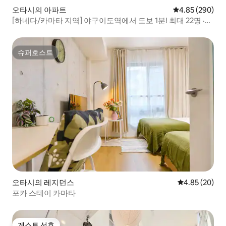
오타시의 아파트
평점 4.85점(5점
4.85 (290)
[하네다/카마타 지역] 야구이도역에서 도보 1분! 최대 22명 ·
100㎡ 층 전체 임대 / 옥상 BBQ · PS4 · 대형 TV 있음
슈퍼호스트
슈퍼호스트
오타시의 레지던스
평점 4.85점(5
4.85 (20)
포카 스테이 카마타
게스트 선호