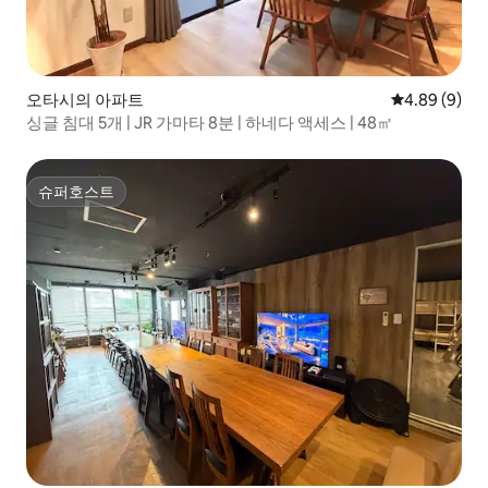
오타시의 아파트
평점 4.89점(
4.89 (9)
싱글 침대 5개 | JR 가마타 8분 | 하네다 액세스 | 48㎡
슈퍼호스트
슈퍼호스트