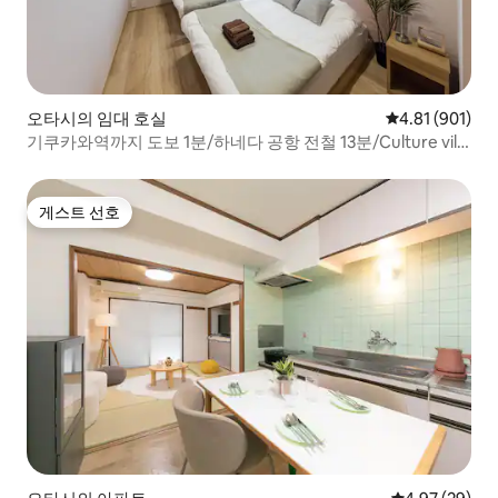
오타시의 임대 호실
평점 4.81점(5
4.81 (901)
기쿠카와역까지 도보 1분/하네다 공항 전철 13분/Culture villa
Haneda Sakur...
게스트 선호
게스트 선호