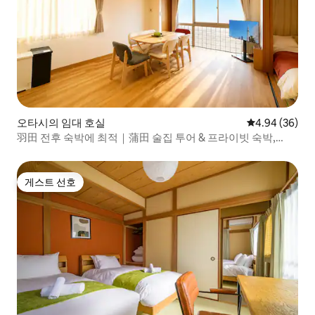
오타시의 임대 호실
평점 4.94점(5
4.94 (36)
羽田 전후 숙박에 최적｜蒲田 술집 투어 & 프라이빗 숙박,
【蒲田역 3분】캐마타에서 깊은 밤을｜최...
게스트 선호
게스트 선호