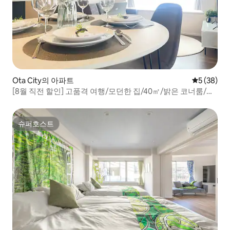
Ota City의 아파트
평점 5점(5
5 (38)
[8월 직전 할인] 고품격 여행/모던한 집/40㎡/밝은 코너룸/커
플/하네다 공항 15분/장기 숙박 특가
슈퍼호스트
슈퍼호스트