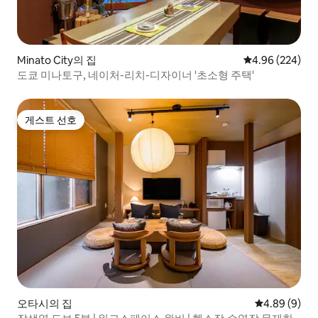
Minato City의 집
평점 4.96점(5점
4.96 (224)
도쿄 미나토구, 네이처-리치-디자이너 '초소형 주택'
게스트 선호
게스트 선호
오타시의 집
평점 4.89점(
4.89 (9)