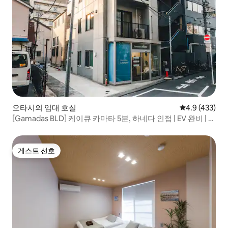
오타시의 임대 호실
평점 4.9점(5점
4.9 (433)
[Gamadas BLD] 케이큐 카마타 5분, 하네다 인접 | EV 완비 | 1
층 1실의 전용 공간으로 장기 숙박도 편안합니다.
게스트 선호
게스트 선호