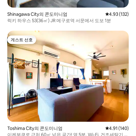
Shinagawa City의 콘도미니엄
평점 4.93점(5
4.93 (132)
럭키 하우스 53(36㎡) JR 메구로역 서문에서 도보 1분
게스트 선호
게스트 선호
Toshima City의 콘도미니엄
평점 4.91점(5
4.91 (140)
이케부쿠로 근처 60㎡ 넓은 공간! 역 5분, Wi-Fi, 건조세탁기 완