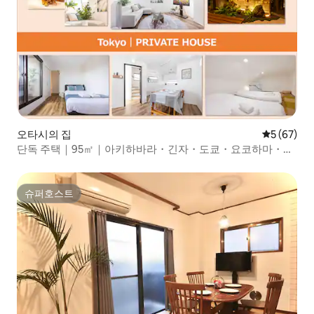
오타시의 집
평점 5점(5
5 (67)
단독 주택｜95㎡｜아키하바라・긴자・도쿄・요코하마・하
네다 공항 직통｜편의점 1분｜역 8분｜정원 있음｜조용한 거
리
슈퍼호스트
슈퍼호스트