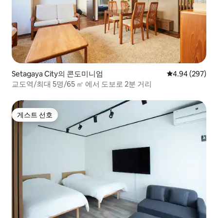
Setagaya City의 콘도미니엄
평점 4.94점(5점
4.94 (297)
교도역/최대 5명/65 ㎡ 에서 도보로 2분 거리
게스트 선호
게스트 선호