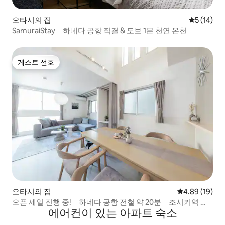
오타시의 집
평점 5점(5
5 (14)
SamuraiStay｜하네다 공항 직결 & 도보 1분 천연 온천
게스트 선호
게스트 선호
오타시의 집
평점 4.89점(5
4.89 (19)
오픈 세일 진행 중!｜하네다 공항 전철 약 20분｜조시키역 도
에어컨이 있는 아파트 숙소
보 2분｜킹 사이즈 포함 침대