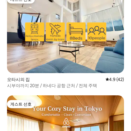
게스트 선호
오타시의 집
평점 4.9점(5
4.9 (42)
시부야까지 20분 / 하네다 공항 근처 / 전체 주택
게스트 선호
게스트 선호