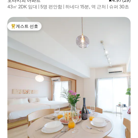
오타시의 아파트
평점 4.97점(5
4.97 (29)
43㎡ 2DK 임대 | 5명 편안함 | 하네다 15분, 역 근처 | 슈퍼 30초
게스트 선호
상위 게스트 선호