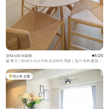
오타시의 아파트
평점 5점(5
5 (21)
봄 특가｜하네다·시나가와·요코하마 15분｜장기 숙박 환영｜
넓은 거실｜2BR｜편의점 바로 앞
게스트 선호
상위 게스트 선호