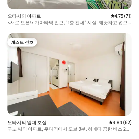
오타시의 아파트
평점 4.75점(
4.75 (71)
<새로 오픈!> 가마타역 인근, "1층 전세" 시설. 깨끗하고 넓으
며 (76㎡/3층), 시설도 완비되어 있습니다!
게스트 선호
게스트 선호
오타시의 임대 호실
평점 4.84점(5
4.84 (62)
구노 씨의 아파트, 우다역에서 도보 3분, 하네다 공항 버스 20
분, 가전제품 및 주방용품 완비, 싱글.