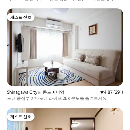
비!
게스트 선호
게스트 선호
Shinagawa City의 콘도미니엄
평점 4.87점(5점
4.87 (291)
도쿄 중심부 야마노테 라이프 2BR 콘도를 즐겨보세요
게스트 선호
게스트 선호