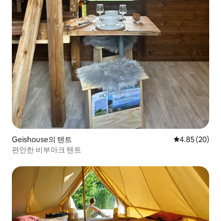
Geishouse의 텐트
평점 4.85점(5
4.85 (20)
편안한 비부아크 텐트