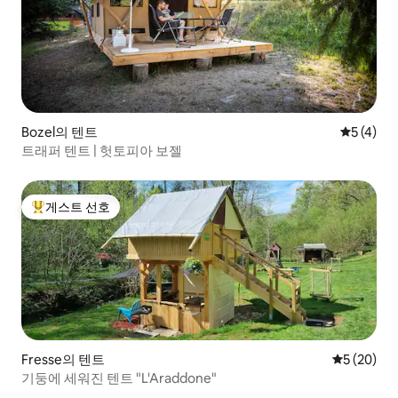
Bozel의 텐트
평점 5점(
5 (4)
트래퍼 텐트 | 헛토피아 보젤
게스트 선호
상위 게스트 선호
Fresse의 텐트
평점 5점(5
5 (20)
기둥에 세워진 텐트 "L'Araddone"