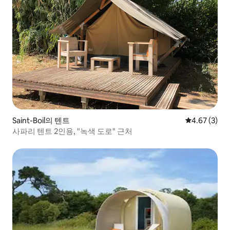
Saint-Boil의 텐트
평점 4.67점(
4.67 (3)
사파리 텐트 2인용, "녹색 도로" 근처