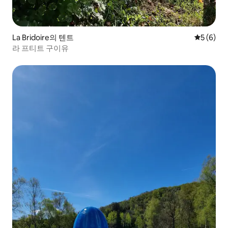
La Bridoire의 텐트
평점 5점(
5 (6)
라 프티트 구이유