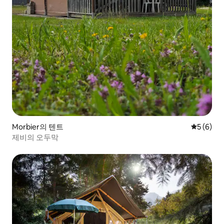
Morbier의 텐트
평점 5점(
5 (6)
제비의 오두막