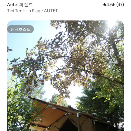
Autet의 텐트
평점 4.66점(5
4.66 (47)
Tipi Tent: La Plage AUTET
슈퍼호스트
슈퍼호스트