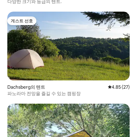
다양한 크기와 등급의 텐트.
게스트 선호
게스트 선호
Dachsberg의 텐트
평점 4.85점(5
4.85 (27)
파노라마 전망을 즐길 수 있는 캠핑장