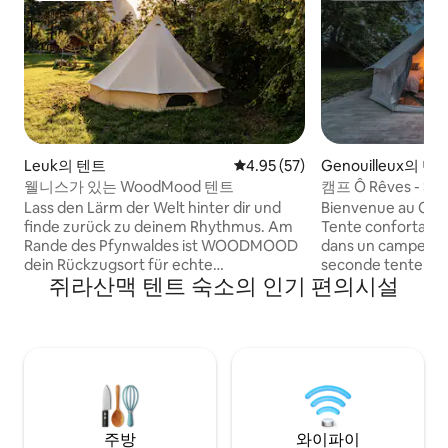
Leuk의 텐트
평점 4.95점(5점 만점), 후기 57
4.95 (57)
Genouilleux의 텐
웰니스가 있는 WoodMood 텐트
캠프 Ô Rêves - Ste
Lass den Lärm der Welt hinter dir und
Bienvenue au Cam
finde zurück zu deinem Rhythmus. Am
Tente confortable
Rande des Pfynwaldes ist WOODMOOD
dans un campemen
dein Rückzugsort für echte
seconde tente et 
쥐라산맥 텐트 숙소의 인기 편의시설
Regeneration. Ob in der geborgenen
communs accessibl
Atmosphäre der Jurte, der klaren Ruhe
les arbres, table a
der Blockhütte oder dem freien
partagés. Cuisine 
Lebensgefühl im Zelt – hier dreht sich
cabane (plaque, fr
alles um dein Wohlbefinden. Erfrische
WC et 1 douche pri
deine Sinne im Naturbadeteich mit
Grand parking. Hé
reinem Suonenquellwasser, aktiviere
nuits parfois fraîc
deine Lebensgeister im Outdoor-Fitness
indépendante de n
unter Bäumen und finde tiefe
주방
와이파이