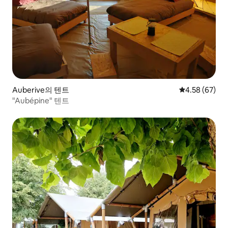
Auberive의 텐트
평점 4.58점(5
4.58 (67)
"Aubépine" 텐트