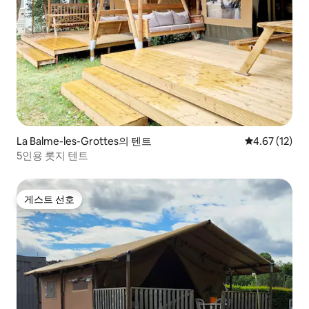
La Balme-les-Grottes의 텐트
평점 4.67점(5
4.67 (12)
5인용 롯지 텐트
게스트 선호
게스트 선호