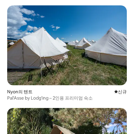
Nyon의 텐트
신규 숙소
신규
Pal'Asse by Lodg'ing – 2인용 프리미엄 숙소