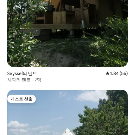
Seyssel의 텐트
평점 4.84점(5
4.84 (56)
사파리 텐트 - 2명
게스트 선호
게스트 선호