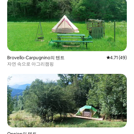
Brovello-Carpugnino의 텐트
평점 4.71점(
4.71 (49)
자연 속으로 아그리캠핑
Onnion의 텐트