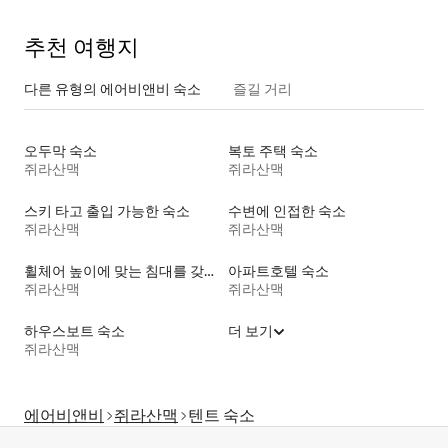
추천 여행지
다른 유형의 에어비앤비 숙소
즐길 거리
오두막 숙소
복토 주택 숙소
쥐라산맥
쥐라산맥
스키 타고 출입 가능한 숙소
수변에 인접한 숙소
쥐라산맥
쥐라산맥
휠체어 높이에 맞는 침대를 갖춘 숙소
아파트호텔 숙소
쥐라산맥
쥐라산맥
하우스보트 숙소
더 보기
쥐라산맥
에어비앤비
쥐라산맥
텐트 숙소