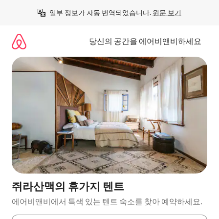
콘
일부 정보가 자동 번역되었습니다. 
원문 보기
텐
츠
로
당신의 공간을 에어비앤비하세요
바
로
가
기
쥐라산맥의 휴가지 텐트
에어비앤비에서 특색 있는 텐트 숙소를 찾아 예약하세요.