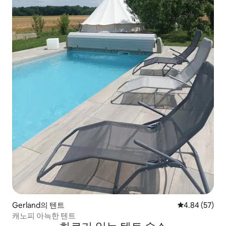
Gerland의 텐트
평점 4.84점(5
4.84 (57)
캐노피 아늑한 텐트