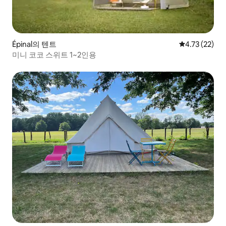
Épinal의 텐트
평점 4.73점(5
4.73 (22)
미니 코코 스위트 1~2인용