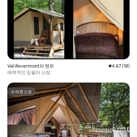
Val-Revermont의 텐트
평점 4.67점(5
4.67 (18)
매력적인 임팔라 산장
슈퍼호스트
슈퍼호스트