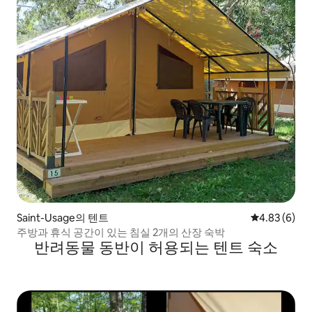
Saint-Usage의 텐트
평점 4.83점(
4.83 (6)
주방과 휴식 공간이 있는 침실 2개의 산장 숙박
반려동물 동반이 허용되는 텐트 숙소