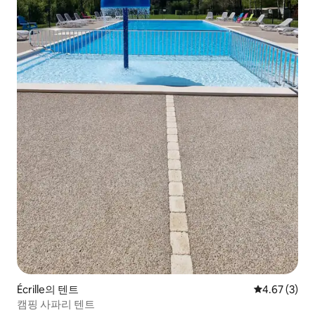
Écrille의 텐트
평점 4.67점(
4.67 (3)
캠핑 사파리 텐트