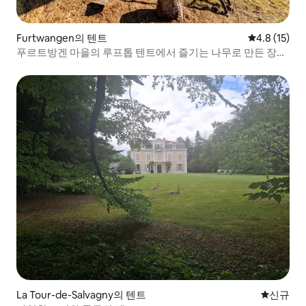
Furtwangen의 텐트
평점 4.8점(5
4.8 (15)
푸르트방겐 마을의 루프톱 텐트에서 즐기는 나무로 만든 장난
감 총
La Tour-de-Salvagny의 텐트
신규 숙소
신규