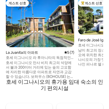
게스트 선호
게스트 선호
게스트 선호
상위 게스트 선호
Faro de José Ign
호세 이그나시오 최고
파로 - 가정부!
남미 최고의 장소 
La Juanita의 아파트
평점 5점(5점 만점), 후기 7
5 (7)
오에 위치한 최신식 숙소
호세 이그나시오 라 후아니타의 독점적인
나시오의 가장 멋진
아파트
호세 이그나시오 만사 비치 최고의 석양에
나인 피나르 델 파
서 불과 200미터 거리에 있는 숲의 고요함
께 머물 수 있는 
에 자리한 아름다운 아파트로 자연과 교감
무료 해변 서비스, 
할 수 있습니다. 보하우스 (BOHOUSE) 는
헬스장, 자전거, 테
호세 이그나시오의 휴가용 임대 숙소의 인
파라도르 라 수사나 바이아 비크 (Parador
온수 전용 수영장, 
La Susana Bahia VIK) 에서 몇 블록 떨어진
기 편의시설
편의시설을 갖춘 독특
특권 위치에 있는 신축 건물입니다. 시설이
일 지어짐)을 즐겨보세요. 해변에
완비된 주방이 있는 대형 거실과 식사 공간.
떨어진 평화로운 
식기세척기 및 lavasecarropa.cocina 일체
취하고 즐길 수 있
형 포함 침실 2개, 욕실 1개 에어컨과 라디언
트 슬래브 전용으로 사용할 수 있는 넓은 데