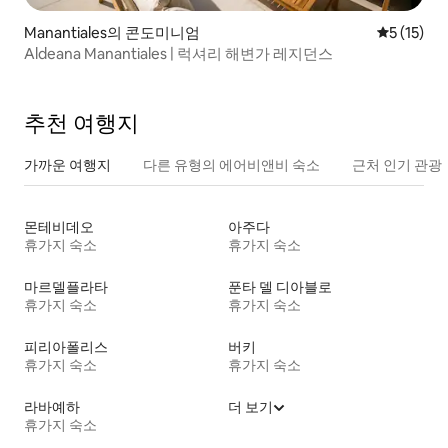
Manantiales의 콘도미니엄
평점 5점(5
5 (15)
Aldeana Manantiales | 럭셔리 해변가 레지던스
추천 여행지
가까운 여행지
다른 유형의 에어비앤비 숙소
근처 인기 관광
몬테비데오
아주다
휴가지 숙소
휴가지 숙소
마르델플라타
푼타 델 디아블로
휴가지 숙소
휴가지 숙소
피리아폴리스
버키
휴가지 숙소
휴가지 숙소
라바예하
더 보기
휴가지 숙소