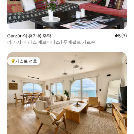
Garzón의 휴가용 주택
평점 5점(
5 (7)
라 카사 데 라스 에르마나스 | 푸에블로 가르손
게스트 선호
상위 게스트 선호