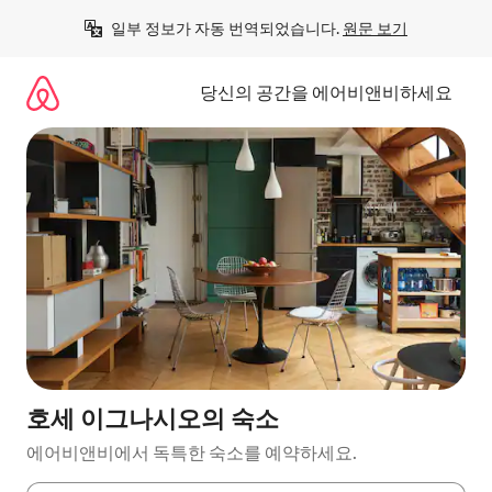
콘
일부 정보가 자동 번역되었습니다. 
원문 보기
텐
츠
로
당신의 공간을 에어비앤비하세요
바
로
가
기
호세 이그나시오의 숙소
에어비앤비에서 독특한 숙소를 예약하세요.