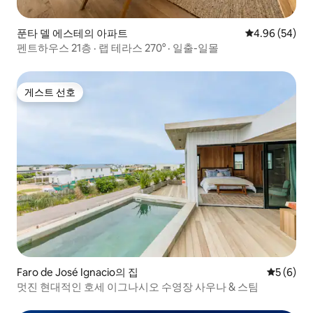
푼타 델 에스테의 아파트
평점 4.96점(5
4.96 (54)
펜트하우스 21층 · 랩 테라스 270° · 일출-일몰
게스트 선호
게스트 선호
Faro de José Ignacio의 집
평점 5점(
5 (6)
멋진 현대적인 호세 이그나시오 수영장 사우나 & 스팀