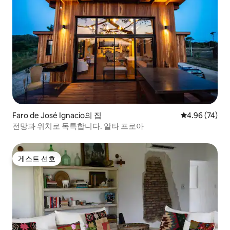
Faro de José Ignacio의 집
평점 4.96점(5
4.96 (74)
전망과 위치로 독특합니다. 알타 프로아
게스트 선호
게스트 선호