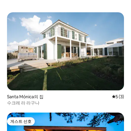
Santa Mónica의 집
평점 5점(
5 (3)
수크레 라 라구나
게스트 선호
게스트 선호