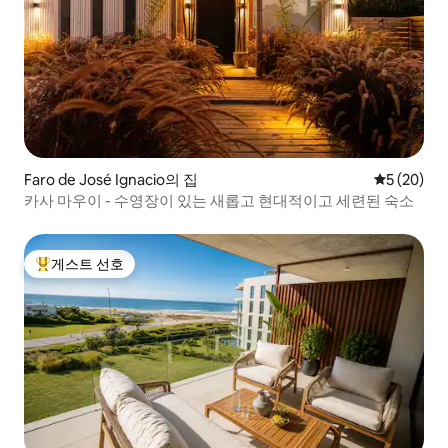
Faro de José Ignacio의 집
평점 5점(5
5 (20)
카사 마우이 - 수영장이 있는 새롭고 현대적이고 세련된 숙소
게스트 선호
상위 게스트 선호