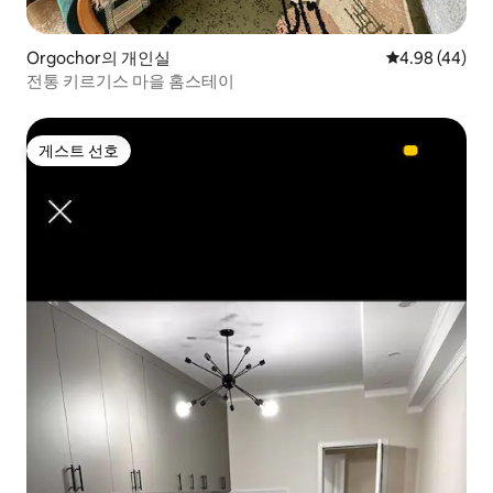
Orgochor의 개인실
평점 4.98점(5
4.98 (44)
전통 키르기스 마을 홈스테이
게스트 선호
게스트 선호