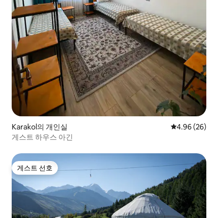
Karakol의 개인실
평점 4.96점(5
4.96 (26)
게스트 하우스 아긴
게스트 선호
게스트 선호