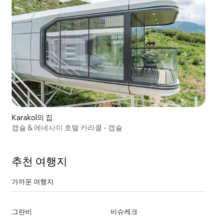
Karakol의 집
캡슐 & 에네사이 호텔 카라콜 - 캡슐
추천 여행지
가까운 여행지
그란비
비슈케크