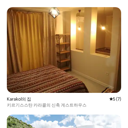
Karakol의 집
평점 5점(
5 (7)
키르기스스탄 카라콜의 신축 게스트하우스