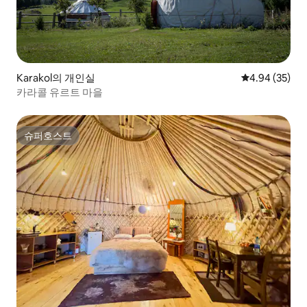
Karakol의 개인실
평점 4.94점(5
4.94 (35)
카라콜 유르트 마을
슈퍼호스트
슈퍼호스트