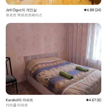
Jeti Oguz의 개인실
평점 4.88점(5
4.88 (24)
유르트 맥유르트페이스
Karakol의 아파트
평점 4.67점(
4.67 (6)
카라콜 아파트