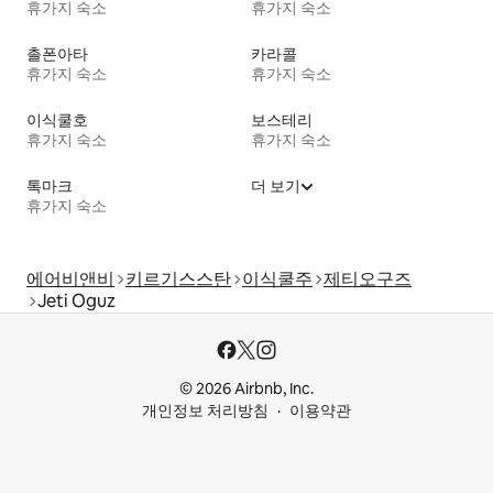
휴가지 숙소
휴가지 숙소
촐폰아타
카라콜
휴가지 숙소
휴가지 숙소
이식쿨호
보스테리
휴가지 숙소
휴가지 숙소
톡마크
더 보기
휴가지 숙소
에어비앤비
키르기스스탄
이식쿨주
제티오구즈
Jeti Oguz
© 2026 Airbnb, Inc.
개인정보 처리방침
이용약관