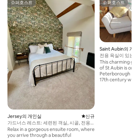
슈퍼호스트
슈퍼호스트
슈퍼호스트
슈퍼호스트
Saint Aubin의 개
전용 욕실이 있는 
룸
This charming gue
of St Aubin is one 
Peterborough Hou
17th century whic
the beams, granite
historic features 
striking decor an
with this to create a u
bedroom guest hous
with stunning view
Jersey의 개인실
신규 숙소
신규
and harbour. All 
가드너스 레스트: 세련된 객실, 시골, 전용
private, en suite 
출입구
Relax in a gorgeous ensuite room, where
continental breakfa
you arrive through a beautiful