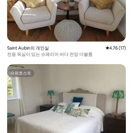
Saint Aubin의 개인실
평점 4.76점(
4.76 (17)
전용 욕실이 있는 슈페리어 바다 전망 더블룸
슈퍼호스트
슈퍼호스트