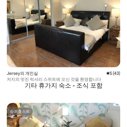
Jersey의 개인실
평점 5점(5
5 (43)
저지의 멋진 럭셔리 스위트에 오신 것을 환영합니다
기타 휴가지 숙소 - 조식 포함
슈퍼호스트
슈퍼호스트