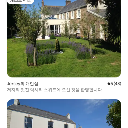
게스트 선호
게스트 선호
Jersey의 개인실
평점 5점(5
5 (43)
저지의 멋진 럭셔리 스위트에 오신 것을 환영합니다