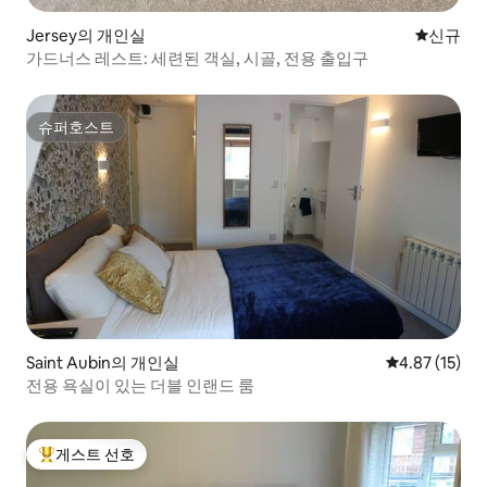
Jersey의 개인실
신규 숙소
신규
가드너스 레스트: 세련된 객실, 시골, 전용 출입구
슈퍼호스트
슈퍼호스트
Saint Aubin의 개인실
평점 4.87점(5
4.87 (15)
전용 욕실이 있는 더블 인랜드 룸
게스트 선호
상위 게스트 선호