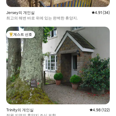
Jersey의 개인실
평점 4.91점(5
4.91 (34)
최고의 해변 바로 위에 있는 완벽한 휴양지.
게스트 선호
상위 게스트 선호
Trinity의 개인실
평점 4.98점(5점
4.98 (122)
전원 지역의 휴양지 조식 포함