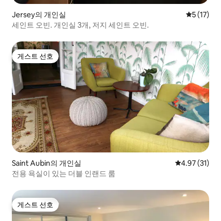
Jersey의 개인실
평점 5점(5
5 (17)
세인트 오빈. 개인실 3개, 저지 세인트 오빈.
게스트 선호
게스트 선호
Saint Aubin의 개인실
평점 4.97점(5
4.97 (31)
전용 욕실이 있는 더블 인랜드 룸
게스트 선호
게스트 선호