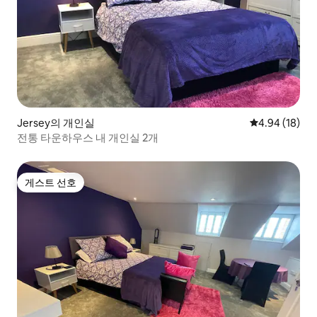
Jersey의 개인실
평점 4.94점(5
4.94 (18)
전통 타운하우스 내 개인실 2개
게스트 선호
게스트 선호