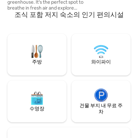
greenhouse. It's the perfect spot to
breathe in fresh air and explore
조식 포함 저지 숙소의 인기 편의시설
everything Jersey has to offer. Cycle the
quiet country lanes. walk the stunning
coastline or unwind in our garden. Easy
parking - we recommend a car or bikes
due to our rural location. Central to
Jersey, just 1 mile from beaches, Zoo
and War Tunnels. Tasty optional
breakfast hamper (£7pp). Mini fridge,
coffee machine, toaster and microwave
주방
와이파이
in room.
건물 부지 내 무료 주
수영장
차