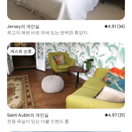
Jersey의 개인실
평점 4.91점(5
4.91 (34)
최고의 해변 바로 위에 있는 완벽한 휴양지.
게스트 선호
게스트 선호
Saint Aubin의 개인실
평점 4.97점(5
4.97 (31)
전용 욕실이 있는 더블 인랜드 룸