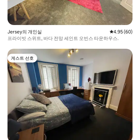
Jersey의 개인실
평점 4.95점(5
4.95 (60)
프라이빗 스위트, 바다 전망 세인트 오빈스 타운하우스.
게스트 선호
게스트 선호