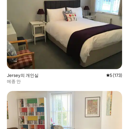
Jersey의 개인실
평점 5점(5점
5 (173)
메종 안