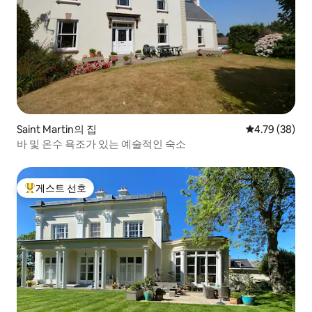
Saint Martin의 집
평점 4.79점(5
4.79 (38)
바 및 온수 욕조가 있는 예술적인 숙소
게스트 선호
상위 게스트 선호