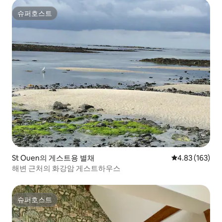
슈퍼호스트
슈퍼호스트
St Ouen의 게스트용 별채
평점 4.83점(5점
4.83 (163)
해변 근처의 화강암 게스트하우스
슈퍼호스트
슈퍼호스트