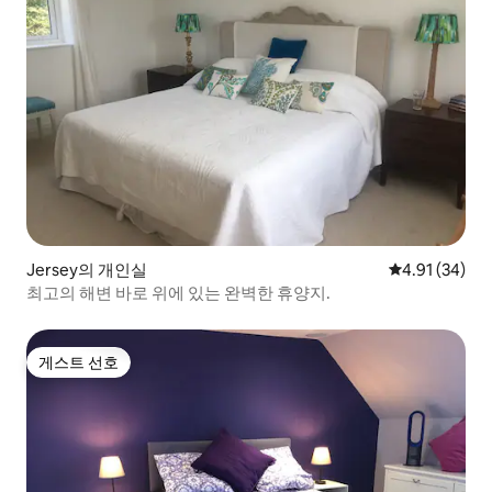
Jersey의 개인실
평점 4.91점(5
4.91 (34)
최고의 해변 바로 위에 있는 완벽한 휴양지.
게스트 선호
게스트 선호