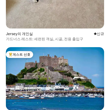
Jersey의 개인실
신규 숙소
신규
가드너스 레스트: 세련된 객실, 시골, 전용 출입구
게스트 선호
상위 게스트 선호