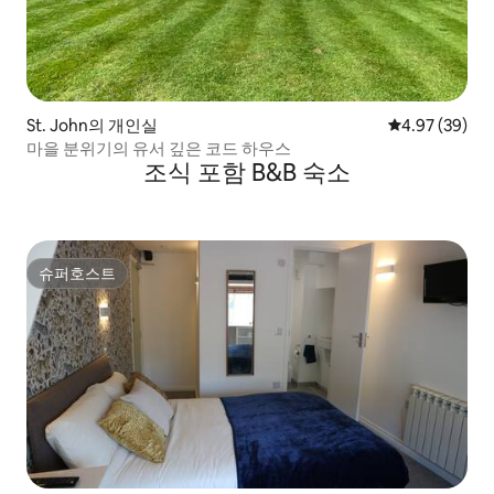
St. John의 개인실
평점 4.97점(5
4.97 (39)
마을 분위기의 유서 깊은 코드 하우스
조식 포함 B&B 숙소
슈퍼호스트
슈퍼호스트