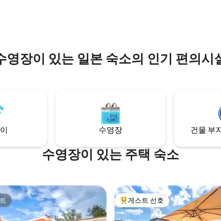
분 3대까지 주차 가능 수
을 즐기실 수 있습니다 ★침실은 서양식 방
0m × 5m, 수심: 1.2~1.4m 전기
에는 퀸사이즈 침대, 일본식 방에는
가능) 테라스에서 사용할
세트로 최대 6명까지 수용할 수 
기 바베큐 스토브 대여(5,000엔은
★시스템 주방, 욕실, 화장실, 발
 예약해야 합니다) 거실 및 식
장이 있습니다.기본 조리도구와 조
난방 시설 완비 자쿠지와 어깨
시, 냉장고, 전자렌지, 밥솥, 오
수영장이 있는 일본 숙소의 인기 편의시
원(당일 여행 포함)
이 완비되어 있어 취사가 편리합니다. 
여 사용할 수 없습니다.추가 요금
구 바비큐 세트(그물이나 숯 필요 
정원과 거실 공
큐 용품 항상 구비) ★아마쿠사 입구 국도를
이용하시고, 반려동물은 최대 3마
따라 위치하고 있어 구마모토시
동반하시기 바랍니다.특별 청소
이 뛰어납니다. 최고 평점을 받은
0엔의 추가 요금이 부과됩니다.예약
여되는 상입니다. 6인 이상 요청해주세요.
의 수와 품종을 알려주세요.털이
수영장은 9월 30일까지 운영됩니
 품종은 미리 소중히 다뤄주세요.
이
수영장
건물 부지
비를 보호하기 위해 시설 내 선오
 금지합니다.
수영장이 있는 주택 숙소
트
게스트 선호
트
상위 게스트 선호