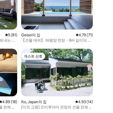
평점 5점(5점 만점), 후기 81개
5 (81)
Geisei의 집
평점 4.79점(5점 만점),
4.79 (71)
 보내는 시
【건물 대여】 태평양 전망・9m 길이의 수
침대 7개 |
영장/8명 수용/침실 3개/고치 공항 10분
게스트 선호
게스트 선호
평점 4.89점(5점 만점), 후기 18개
4.89 (18)
Ito, Japan의 집
평점 4.93점(5점 만점),
4.93 (14)
물 전체 임
[이즈 고원] 오미루야마 전망의 건물 전체 임
5명까지 수
대 / BBQ 가능, 온수 수영장, 온천, 사우나 완