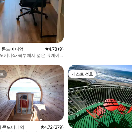
u의 콘도미니엄
평점 4.78점(5점 만점), 후기 9개
4.78 (9)
 오키나와 북부에서 넓은 워케이
트
게스트 선호
트
게스트 선호
후기 219개
n의 콘도미니엄
평점 4.72점(5점 만점), 후기 279개
4.72 (279)