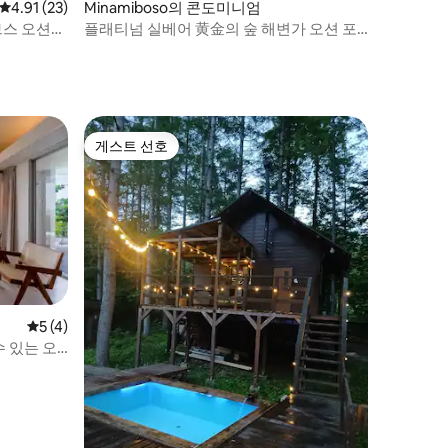
평점 4.91점(5점 만점), 후기 23개
4.91 (23)
Minamiboso의 콘도미니엄
브스 오션프
플래티넘 실베어 黄金의 숲 해변가 오션 포
레스트
게스트 선호
게스트 선호
평점 5점(5점 만점), 후기 4개
5 (4)
 있는 오
모닥불, 바