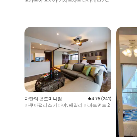
오카도야 오사카 키시노사토 타마데 스카이
윈도우 스파
차탄의 콘도미니엄
평점 4.76점(5점 만점), 
4.76 (241)
아쿠아팰리스 키타야, 패밀리 아파트먼트 2