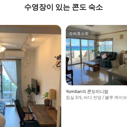
용 가능한 전세 빌라
수영장이 있는 콘도 숙소
슈퍼호스트
슈퍼호스트
후기 241개
Yomitan의 콘도미니엄
침실 3개, 바다 전망 / 블루 케이