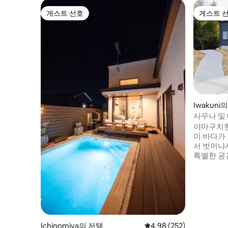
게스트 선호
게스트 
게스트 선호
게스트 
Iwakuni
사우나 및
떠나는 여
야마구치현
움을 재발
이 바다가 보이
가 완비되어
서 벗어나
특별한 공간 하늘, 바다, 섬의 아름
언덕에서 
질 것 같은 별이 가득
으며 수영
취하세요.
휴가를 보내세요. 이와쿠
항에서 자
동차로 3분
Ichinomiya의 저택
평점 4.98점(5점 만점), 
4.98 (252)