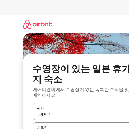
콘
텐
츠
로
바
로
가
기
수영장이 있는 일본 휴
지 숙소
에어비앤비에서 수영장이 있는 독특한 주택을 
예약하세요.
위치
결과가 나오면 위·아래 화살표 키를 사용하거나 터치
체크인