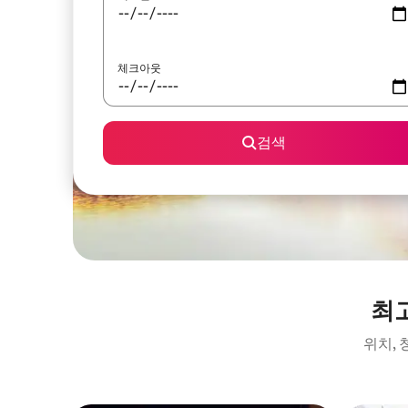
체크아웃
검색
최
위치,