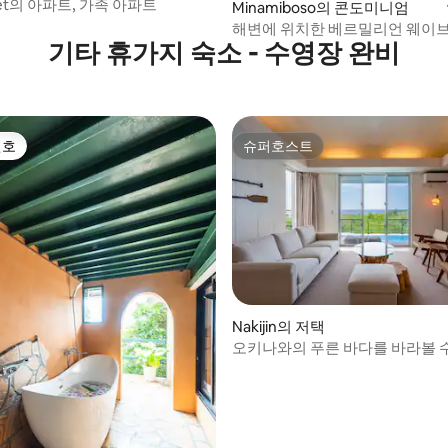
treet의 아파트, 가족 아파트
Minamiboso의 콘도미니엄
해변에 위치한 베르밀리언 웨이
기타 휴가지 숙소 - 수영장 완비
론트 리트릿
선호
슈퍼호스트
선호
슈퍼호스트
Nakijin의 저택
오키나와의 푸른 바다를 바라볼 수
션뷰 전용 빌라 | 수영장, 사우나, 
비큐를 만끽