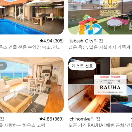
후기 277개
집
평점 4.94점(5점 만점), 후기 305개
4.94 (305)
Itabashi City의 집
목조 건물 전용 수영장 숙소, 건물
넓은 옥상, 넓은 거실에서 가족과
 고옥 스타일, 노천탕,
간 | 이케부쿠로 지역 | 침실 3개 | 
옥상
트
게스트 선호
트
게스트 선호
 집
평점 4.86점(5점 만점), 후기 369개
4.86 (369)
Ichinomiya의 집
을 자랑하는 하우스 코팽
오픈 가격 RAUHA [해변 근처/건
, 후기 7개
대] 사우나·수영장 완비 | 최대 1