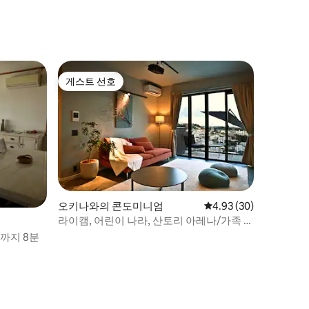
비
게스트 선호
게스트 선호
오키나와의 콘도미니엄
평점 4.93점(5점 만점),
4.93 (30)
라이캠, 어린이 나라, 산토리 아레나/가족 전
용 스위트룸
브까지 8분