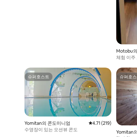
Motob
체험 이주
션
슈퍼호스트
슈퍼호스
슈퍼호스트
슈퍼호스
Yomitan의 콘도미니엄
평점 4.71점(5점 만점), 
4.71 (219)
수영장이 있는 오션뷰 콘도
Yomita