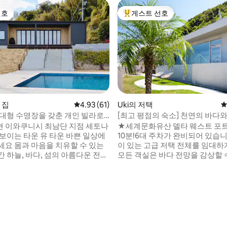
선호
게스트 선호
선호
상위 게스트 선호
의 집
평점 4.93점(5점 만점), 후기 61개
4.93 (61)
Uki의 저택
평
 대형 수영장을 갖춘 개인 빌라로
[최고 평점의 숙소] 천연의 바다와
행으로 니세토우치 바다의 아름다
길 수 있는 아름다운 리조트 빌라
 이와쿠니시 최남단 지점 세토나
★세계문화유산 델타 웨스트 포
견하세요. 대형 수영장과 사우나
동반 가능, BBQ 가능, 세계 문화
는 타운 유 타운 바쁜 일상에
10분!6대 주차가 완비되어 있습
 있습니다. 하루 1 그룹 한정
보 거리
세요 몸과 마음을 치유할 수 있는
이 있는 고급 저택 전체를 임대하
다운 전망
모든 객실은 바다 전망을 감상할 
감상하는 세토 내해의 일출 쏟아
양의 멋진 전망을 자랑합니다.욕
 잔잔한 바닷바람을 맞
80 ㎡ 의 모든 객실 반려견은 최
장이나 사우나에서 상쾌한 휴식을
물을 동반할 수 있습니다. ★세심한 인테리
 이곳에서만 즐길 수 있는 특별한
어, 고급스러움, 매우 편안한 공
니 킨타이바시 공
있습니다.벽에 있는 65인치 TV에서 
동차로 40분 JR 가미요역에서 자
와 YouYube를 즐기실 수 있습
 또는 도보로 15분 이와쿠니 인터
품은 발무다를 사용하고 있어 특
후기 252개