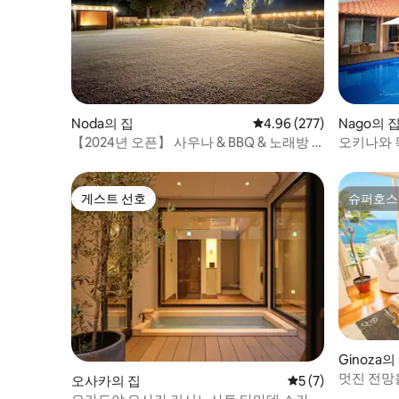
들은 삼가해 주시기 바랍니다. ※ 숙박 인원
이외의 출입은 엄격히 금지합니다 ※ 불만,
규칙 위반이 발견되면 즉시 퇴실해 주세요
■숙박 요청 접수 후 메시지를 보내드립니
다. 회신이 없으면 요청이 거부되니 유의하
시기 바랍니다.
Noda의 집
평점 4.96점(5점 만점), 
4.96 (277)
Nago의 
【2024년 오픈】 사우나 & BBQ & 노래방 1
오키나와 
시간 거리에 위치! 정원 600 평! 토지 196.47
전체 임대,
㎡
게스트 선호
슈퍼호스
게스트 선호
슈퍼호스
Ginoza의
멋진 전망
오사카의 집
평점 5점(5점 만점)
5 (7)