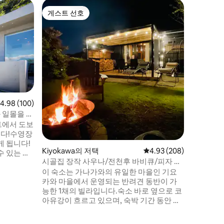
Edogawa
게스트 선호
게스트 
게스트 선호
게스트 
도쿄 럭셔리
용 수영장 
ようこそ、V
15초
は一日一
ュアリー
がら海外
しみいた
イベート
て利用で
お過ごし
점 4.98점(5점 만점), 후기 100개
4.98 (100)
ー旅行に
 일몰을 즐
ス停から
 반려동물
트에서 도보
シー行き
 유산까지 도
니다!수영장
分、乗り
게 됩니다!
れでも安
Kiyokawa의 저택
평점 4.93점(5점 만점), 
4.93 (208)
수 있는 석
ィズニー
시골집 장작 사우나/전천후 바비큐/피자 화
실이 딸린
としても
로/모닥불/불꽃놀이 가능/잔디/애견 산책
이 숙소는 가나가와의 유일한 마을인 기요
대한 반려동
ニとコイ
로/해먹/수영장/강/전용
카와 마을에서 운영되는 반려견 동반이 가
スーパー
능한 1채의 빌라입니다.숙소 바로 옆으로 코
간을 갖추고
濯にも困
아유강이 흐르고 있으며, 숙박 기간 동안 강
Netflx
ランやカ
의 즐거운 소리를 들을 수 있습니다. 완전히
니다.가전제
食文化も
개조된 빌라의 거실과 연결된 넓은 테라스
별한 순간
族園や大