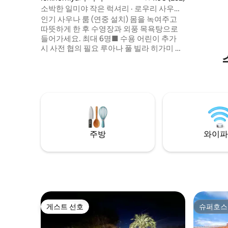
체인지에서 차로 35
소박한 일미야 작은 럭셔리 · 로우리 사우나
영장 크기: 1
와 수영장에서 휴식을 취하고 해먹에서 휴
인기 사우나 룸 (연중 설치) 몸을 녹여주고
사우나 (루리에서 
식을 취하세요 [최대 6명] 숯불 BBQ 추천!
따뜻하게 한 후 수영장과 외풍 목욕탕으로
수 있는 전
들어가세요. 최대 6명■ 수용 어린이 추가
사전에 별도로
시 사전 협의 필요 루아나 풀 빌라 히가미 모
사 공간 바닥 
든 객실이 수영장 전망을 자랑하는 리조트
욕조가 있는 욕조 예약 인
스타일의♪ 빌라 히가미 해안까지 도보로 몇
을 초과하
분 거리. 단독으로 임대 가능한 고급스러운
이 부과됩니다. 반려동물은 
평화로운 저택 저택 거실의 초대형 해먹은
간에서만 
낮잠을 잘 자기에 안성맞춤입니다! 프라이
리까지만 
빗한 공간에서 휴식을 취하는 작은 비치 리
시 5,00
조트 물소리와 아름다운 수면이 힐링을 선
시 반려견
사합니다(온수 수영장이 아닙니다) 주차장
많은 애견
주방
와이파
3대 완비 도보로 바로 갈 수 있는 편의점이
수영장 장
있어 편리합니다◎ ■BBQ 가능! 예약 필요
일 사용을
(유료) 문의 바랍니다 ☆BBQ 콘로, 숯 등 기
기 세트 ☆식재료는 고객님께서 준비해 주
시기 바랍니다. ☆안전 관리상 도구 반입은
금지됩니다. ■인기 비스트로 '루 페판'의 전
채 케이터링 가능. 예약 시 문의 바랍니다 ■
편안하게 이용하시려면 4명 이상이어야 합
게스트 선호
슈퍼호스
게스트 선호
슈퍼호스
니다.◎ ※ 20세 미만의 경우에만 이용이 거
절됩니다 ※ 조용한 지역이므로, 시끄러운 분