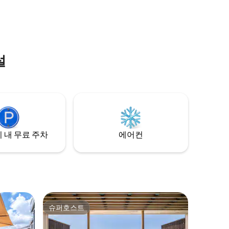
에서 잔디밭과 시골 풍경이 펼쳐져 쾌적한
スポット
공간을 연출합니다. 북적거리는 도시에서
 이불 4
ンを備え
벗어나 자연 속에서 인피니티 체어에 앉아
있습니다.
もご利用
별을 보며 사우나와 바비큐를 즐기기에 좋
코니, 수영
ルや映画
은 숙소입니다.텐트 사우나는 굴뚝에 레인
미료, 접
宅エリア
커버가 있어 비가 조금 와도 사우나를 즐기
븐토스트 등
ます。
설
실 수 있습니다.숙박 기간 동안 사토야마 아
★ 영
로마 로리와 함께 프라이빗 사우나를 원하
없음, 바비
는 만큼 즐기실 수 있습니다. 테라스에 접이
식 차양이 있어 비가 조금 와도 테라스에서
에서 접근성
바베큐를 즐길 수 있습니다. 사우나에서 하
 여관에 수
루를 보내고 바비큐를 즐기시기 바랍니다.
이전에 유료로 제공되었던 바비큐, 사우나,
다.
피자 오븐, 화덕이 모두 무료로 변경되었습
 내 무료 주차
에어컨
니다.장작도 무료로 이용할 수 있습니다. 미
야가세 댐, 온천, 오기노 팬 공장, 하토리 목
장, 카페, 트리 어드벤처 등 TV에 자주 소개
되는 인기 명소가 근처에 많습니다.
슈퍼호스트
슈퍼호스트