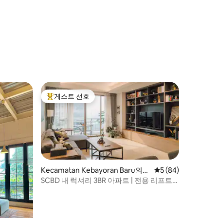
게스트 선호
상위 게스트 선호
Kecamatan Kebayoran Baru의
평점 5점(5점 만점),
5 (84)
아파트
SCBD 내 럭셔리 3BR 아파트 | 전용 리프트
및 GBK 전망