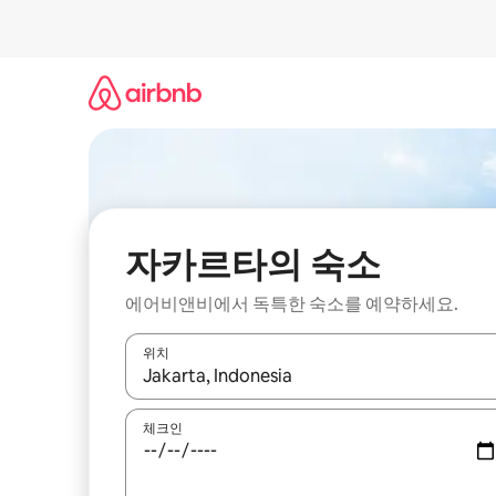
콘
텐
츠
로
바
로
가
기
자카르타의 숙소
에어비앤비에서 독특한 숙소를 예약하세요.
위치
결과가 나오면 위·아래 화살표 키를 사용하거나 터치
체크인