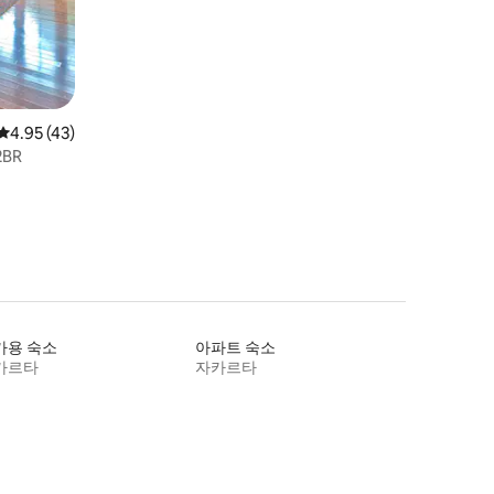
평점 4.95점(5점 만점), 후기 43개
4.95 (43)
BR
가용 숙소
아파트 숙소
카르타
자카르타