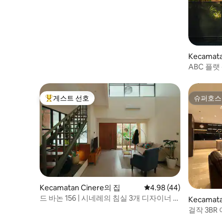
Kecamat
트
ABC 플랫
게스트 선호
슈퍼호스
상위 게스트 선호
슈퍼호스
Kecamatan Cinere의 집
평점 4.98점(5점 만점),
4.98 (44)
드 바논 156 | 시네레의 침실 3개 디자이너 숙
Kecamata
소
트
걸작 3BR