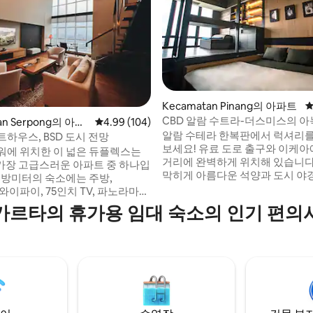
Kecamatan Pinang의 아파트
평
CBD 알람 수트라-더스미스의 아
 후기 20개
an Serpong의 아파
평점 4.99점(5점 만점), 후기 104개
4.99 (104)
급스러운 현대식 침실 1개
알람 수테라 한복판에서 럭셔리
하우스, BSD 도시 전망
보세요! 유료 도로 출구와 이케아에
워에 위치한 이 넓은 듀플렉스는
거리에 완벽하게 위치해 있습니다. 숙소:
 가장 고급스러운 아파트 중 하나입
막히게 아름다운 석양과 도시 야
5평방미터의 숙소에는 주방,
할 수 있는 멋지고 모던한 인테리
s 와이파이, 75인치 TV, 파노라마
세요. 제공되는 넷플릭스 계정으
 전망을 감상할 수 있는 책상 등
카르타의 휴가용 임대 숙소의 인기 편의
취해 보세요. 주요 정보: - 셀프 체크인: 나만
편의시설이 마련되어 있습니다.
의 속도로 원활하게 체크인하실 
치해 있으며 레스토랑, 은행, 테라
다. - 건물: 흡연 엄격 금지. - 주차
까지 도보로 갈 수 있는 거리에 있
차 가능(시간당 4,000루피아, 하
브리즈, 아에온 몰, ICE까지 차로 몇
50,000루피아). 중심부에 위치해 있어 편리
 있습니다. 올림픽 규모의 수영장,
하고 안락합니다. 곧 뵙겠습니다!
는 라운지, 헬스장, 미니마트, 아
시설, 세탁소도 이용하실 수 있습니