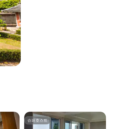
사우스 자카
슈퍼호스트
게스트 
슈퍼호스트
게스트 
ta)의 아
아담 세망