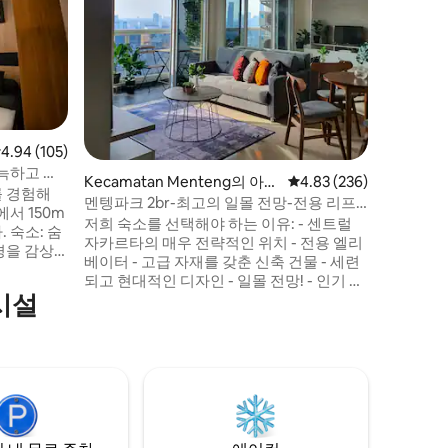
자카르타의
중교통 접
편리합니다. 수영장, 헬스장, 레스
소, 미용실
켓, 현금 
의를 위한
실용품 구
서. 초고속 와이파이와 케이블 TV. SCBD 지
점 4.94점(5점 만점), 후기 105개
4.94 (105)
역 근처에 
늑하고 고
몰과 다른
Kecamatan Menteng의 아파
평점 4.83점(5점 만점), 
4.83 (236)
를 경험해
스카이라
트
멘텡파크 2br-최고의 일몰 전망-전용 리프
서 150m
트-넷플릭스
저희 숙소를 선택해야 하는 이유: - 센트럴
 숨
자카르타의 매우 전략적인 위치 - 전용 엘리
경을 감상
베이터 - 고급 자재를 갖춘 신축 건물 - 세련
어를 즐기
되고 현대적인 디자인 - 일몰 전망! - 인기 있
로 휴식을
시설
는 장소, 카페, 레스토랑으로 둘러싸여 있습
니다. - 1층에 24시간 운영하는 레스토랑 -
수 있습니
24시간 보안 - 수영장, 헬스장, 어린이 놀이
: 부지 내 주
터 - 전기차 충전소 커플, 가족, 소규모 그룹,
루 최대
비즈니스맨, 여행객에게 적합합니다. 자카
르타에 머무는 동안 모나스 전망을 보며 잠
에서 깨어나는 것을 상상해 보세요!