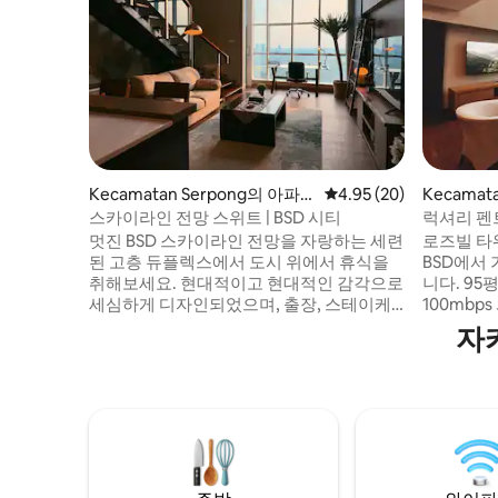
Kecamatan Serpong의 아파
평점 4.95점(5점 만점),
4.95 (20)
Kecamat
트
트
스카이라인 전망 스위트 | BSD 시티
럭셔리 펜트
멋진 BSD 스카이라인 전망을 자랑하는 세련
로즈빌 타
된 고층 듀플렉스에서 도시 위에서 휴식을
BSD에서
취해보세요. 현대적이고 현대적인 감각으로
니다. 9
세심하게 디자인되었으며, 출장, 스테이케
100mbp
이션 또는 장기 숙박에 적합합니다. BSD 시
스카이라인
자
티 한복판에 위치해 있으며, 테라스코타에
현대적인 
서 몇 걸음 거리에 있고 AEON Mall, The
CBD에 위
Breeze, ICE BSD까지 몇 분 거리입니다.
스 코타 몰
50Mbps 와이파이, 스마트 TV, 간이 주방을
으며, 더 
이용하실 수 있으며, 올림픽 규격 수영장, 헬
분 거리에
스장, 당구 라운지, 미니마트, 세탁 시설을
당구대가 있
이용하실 수 있습니다. 아름다운 일몰과 도
이 돌봄 
시 조명이 기다립니다.
다.