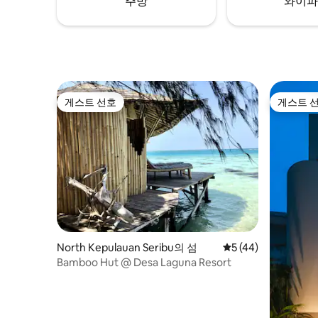
주방
와이파
게스트 선호
게스트 
게스트 선호
게스트 
North Kepulauan Seribu의 섬
평점 5점(5점 만점),
5 (44)
Bamboo Hut @ Desa Laguna Resort