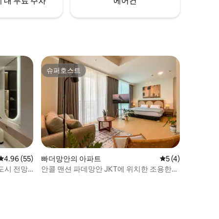
 내 무료 주차
에어컨
슈퍼호스트
슈퍼호스트
평점 4.96점(5점 만점), 후기 55개
4.96 (55)
빠더망안의 아파트
평점 5점(5점 만점)
5 (4)
도시 전망
안콜 맨션 파데망안 JKT에 위치한 조용한
아파트