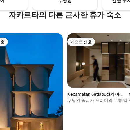
이
수영장
건물 부지
자카르타의 다른 근사한 휴가 숙소
선호
게스트 선호
선호
게스트 선호
Kecamatan Setiabudi의 아파
트
쿠닝안 중심가 프리미엄 고층 및 
 후기 44개
침실 1개