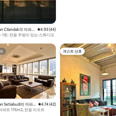
an Cilandak의 아파
평점 4.93점(5점 만점), 후기 44개
4.93 (44)
 - 1호: 전용 주방이 있는 스튜디오
트
게스트 선호
트
게스트 선호
 후기 44개
n Setiabudi의 아파
평점 4.74점(5점 만점), 후기 42개
4.74 (42)
 아파트 176m2, 전용 리프트