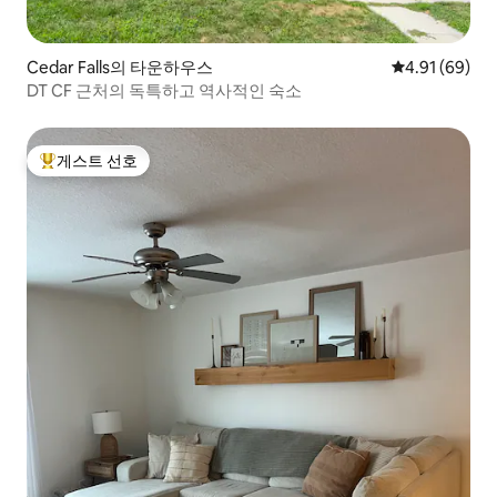
Cedar Falls의 타운하우스
평점 4.91점(5
4.91 (69)
DT CF 근처의 독특하고 역사적인 숙소
게스트 선호
상위 게스트 선호