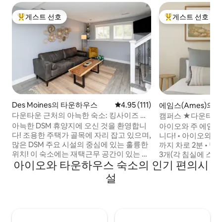
게스트 선호
게스트 선호
상위 게스트 선호
상위 게스트 선호
Des Moines의 타운하우스
평점 4.95점(5점 만점), 후기 111
4.95 (111)
에임스(Ames)의
다운타운 근처의 아늑한 숙소: 킹사이즈 침
캠퍼스 ★다운타운
대 및 독서 공간!
스★ 근처 슈퍼호
아늑한 DSM 휴양지에 오신 것을 환영합니
아이오와 주 에임스
다! 조용한 주택가 골목에 자리 잡고 있으며,
니다! • 아이오와 주립대학교 + 에임스 시내
많은 DSM 주요 시설의 중심에 있는 훌륭한
까지 차로 2분 • 
위치! 이 숙소에는 재택근무 공간이 있는 킹
3개(각 침실에 스마트 TV 1
아이오와 타운하우스 숙소의 인기 편의시
사이즈 침대가 있는 침실, 독서 공간이 있는
및 식당까지 도보 거
퀸 사이즈 침대와 트윈 XL 침대가 있는 방,
록 거리 • 도보 거리
설
욕조와 샤워기가 있는 욕실, 주방 옆에 있는
Cy-Ride 버스 정
화장실이 있습니다. 간편한 원격 체크인과
고 안전한 동네 • 열
노상 주차! 차로 빠르게 이동할 수 있는 곳:
욕실 1개(퀸사이즈 
☀ DSM 공항까지 최대 8분 ☀ 웰스 파고 아
파 베드 1개) • 숙소 
레나까지 약 7분 ☀ 동물원까지 ~8분 ☀ 그
시설 및 물품 완비 