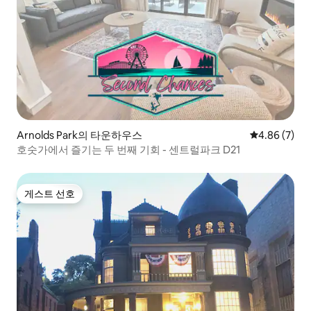
Arnolds Park의 타운하우스
평점 4.86점(
4.86 (7)
호숫가에서 즐기는 두 번째 기회 - 센트럴파크 D21
게스트 선호
게스트 선호