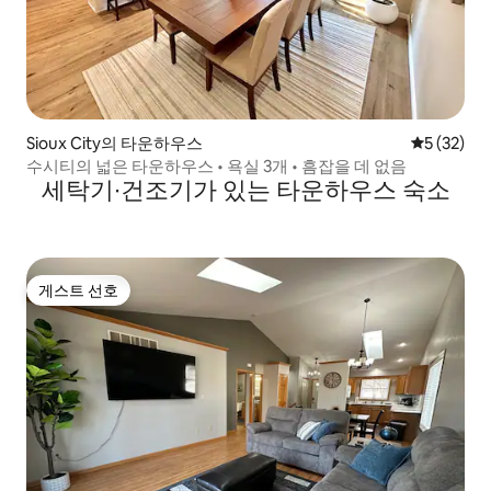
Sioux City의 타운하우스
평점 5점(5
5 (32)
수시티의 넓은 타운하우스 • 욕실 3개 • 흠잡을 데 없음
세탁기∙건조기가 있는 타운하우스 숙소
게스트 선호
게스트 선호