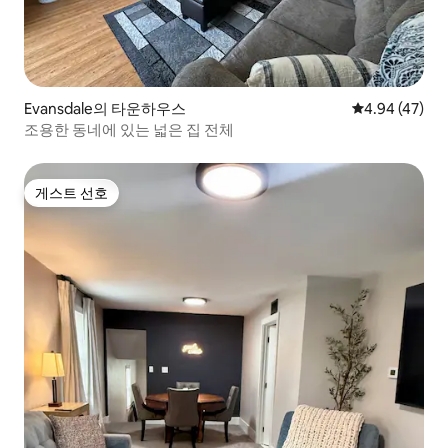
Evansdale의 타운하우스
평점 4.94점(5
4.94 (47)
조용한 동네에 있는 넓은 집 전체
게스트 선호
게스트 선호