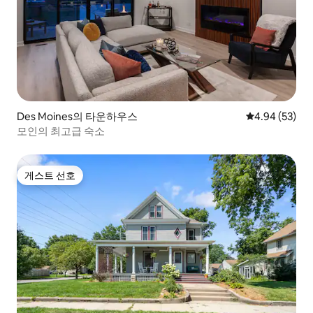
Des Moines의 타운하우스
평점 4.94점(5
4.94 (53)
모인의 최고급 숙소
게스트 선호
게스트 선호