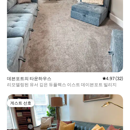
데븐포트의 타운하우스
평점 4.97점(5
4.97 (32)
리모델링된 유서 깊은 듀플렉스 이스트 데이븐포트 빌리지
게스트 선호
게스트 선호