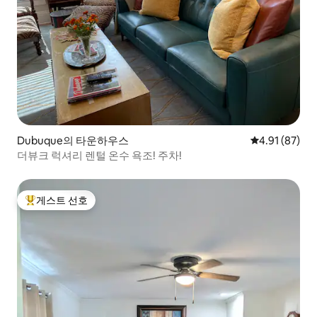
Dubuque의 타운하우스
평점 4.91점(5
4.91 (87)
더뷰크 럭셔리 렌털 온수 욕조! 주차!
게스트 선호
상위 게스트 선호