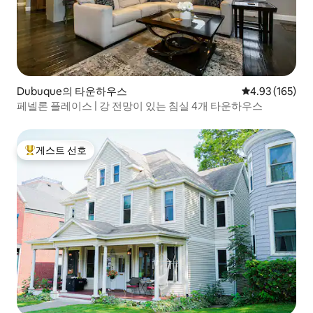
Dubuque의 타운하우스
평점 4.93점(5점
4.93 (165)
페넬론 플레이스 | 강 전망이 있는 침실 4개 타운하우스
게스트 선호
상위 게스트 선호