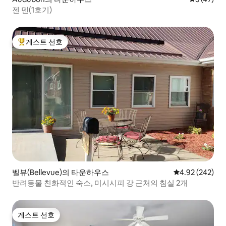
젠 덴(1호기)
게스트 선호
상위 게스트 선호
벨뷰(Bellevue)의 타운하우스
평점 4.92점(5점
4.92 (242)
반려동물 친화적인 숙소, 미시시피 강 근처의 침실 2개
게스트 선호
게스트 선호