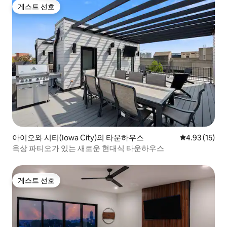
게스트 선호
게스트 선호
아이오와 시티(Iowa City)의 타운하우스
평점 4.93점(5
4.93 (15)
옥상 파티오가 있는 새로운 현대식 타운하우스
게스트 선호
게스트 선호