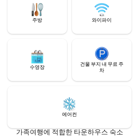
레이스 호수까지 약 7분 ☀ 페어그라운드까
머무르세요!
지 ~14분 ☀ 조던 크리크까지 ~22분 ☀ 어
드벤처랜드까지 ~20분
주방
와이파이
건물 부지 내 무료 주
수영장
차
에어컨
가족여행에 적합한 타운하우스 숙소