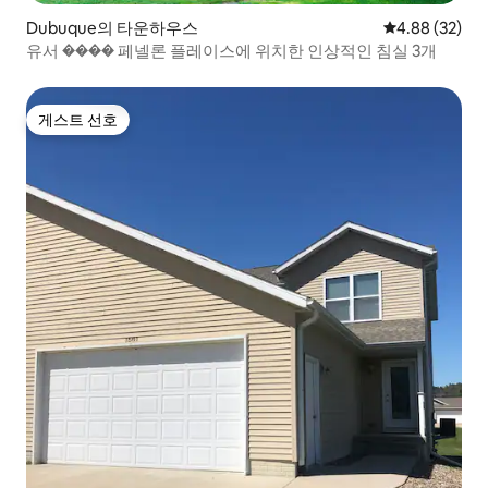
Dubuque의 타운하우스
평점 4.88점(5
4.88 (32)
유서 ���� 페넬론 플레이스에 위치한 인상적인 침실 3개
게스트 선호
게스트 선호