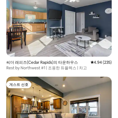
씨더 래피즈(Cedar Rapids)의 타운하우스
평점 4.94점(5점
4.94 (235)
Rest by Northwest #1 | 조용한 듀플렉스 | 차고
게스트 선호
게스트 선호