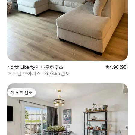
North Liberty의 타운하우스
평점 4.96점(5
4.96 (95)
더 모던 오아시스 - 3b/3.5b 콘도
게스트 선호
게스트 선호