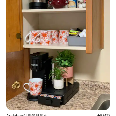
Audubon의 타운하우스
평점 5점(5
5 (47)