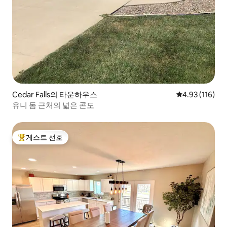
Cedar Falls의 타운하우스
평점 4.93점(5
4.93 (116)
유니 돔 근처의 넓은 콘도
게스트 선호
상위 게스트 선호