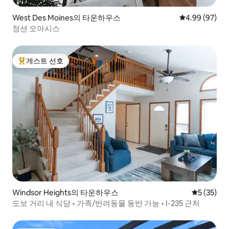
West Des Moines의 타운하우스
평점 4.99점(5
4.99 (97)
정션 오아시스
게스트 선호
상위 게스트 선호
Windsor Heights의 타운하우스
평점 5점(5
5 (35)
도보 거리 내 식당 • 가족/반려동물 동반 가능 • I-235 근처