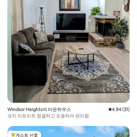
Windsor Heights의 타운하우스
평점 4.94점(5
4.94 (31)
코지 리트리트 청결하고 조용하며 편리함
게스트 선호