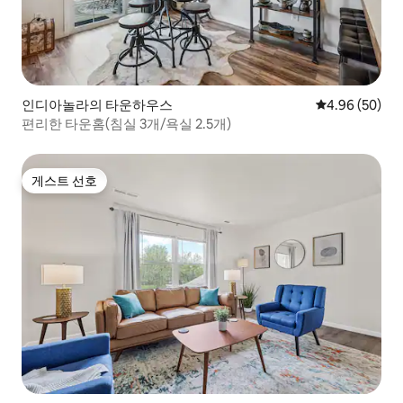
인디아놀라의 타운하우스
평점 4.96점(5
4.96 (50)
편리한 타운홈(침실 3개/욕실 2.5개)
게스트 선호
게스트 선호