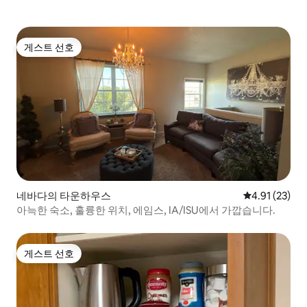
게스트 선호
게스트 선호
네바다의 타운하우스
평점 4.91점(5
4.91 (23)
아늑한 숙소, 훌륭한 위치, 에임스, IA/ISU에서 가깝습니다.
게스트 선호
게스트 선호