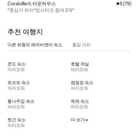
Coralville의 타운하우스
평점 5점(5
5 (79)
*중심가 위치*킹사이즈 침대 2개*
추천 여행지
다른 유형의 에어비앤비 숙소
즐길 거리
콘도 숙소
호텔 객실
아이오와
아이오와
로프트 숙소
캠핑장 숙소
아이오와
아이오와
통나무집 숙소
독채 숙소
아이오와
아이오와
헛간 숙소
더 보기
아이오와