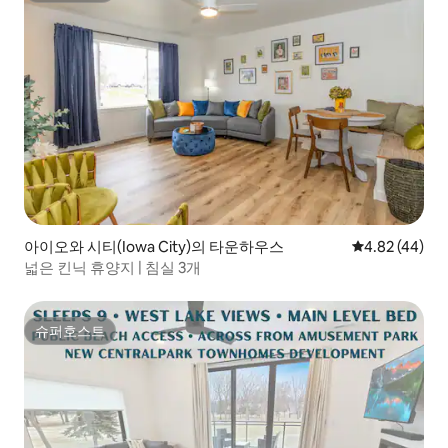
아이오와 시티(Iowa City)의 타운하우스
평점 4.82점(5
4.82 (44)
넓은 킨닉 휴양지 | 침실 3개
슈퍼호스트
슈퍼호스트