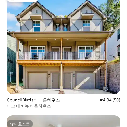
상위 게스트 선호
Council Bluffs의 타운하우스
평점 4.94점(5
4.94 (50)
파크 애비뉴 타운하우스
슈퍼호스트
슈퍼호스트