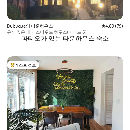
Dubuque의 타운하우스
평점 4.89점(5
4.89 (79)
유서 깊은 패니 스타우트 하우스(아파트 6)
파티오가 있는 타운하우스 숙소
게스트 선호
상위 게스트 선호