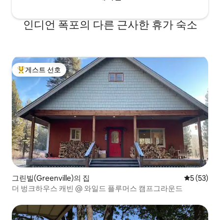
인디언 폭포의 다른 근사한 휴가 숙소
게스트 선호
상위 게스트 선호
그린빌(Greenville)의 집
평점 5점(5
5 (53)
더 벙크하우스 캐빈 @ 와일드 플루머스 캠프그라운드