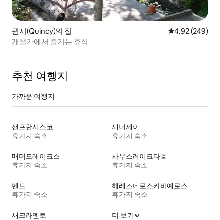
퀸시(Quincy)의 집
평점 4.92점(5점
4.92 (249)
개울가에서 즐기는 휴식
추천 여행지
가까운 여행지
샌프란시스코
새너제이
휴가지 숙소
휴가지 숙소
매머드레이크스
사우스레이크타호
휴가지 숙소
휴가지 숙소
벤드
헤레즈데로스카바예로스
휴가지 숙소
휴가지 숙소
새크라멘토
더 보기