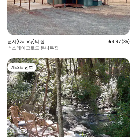
퀸시(Quincy)의 집
평점 4.97점(5
4.97 (35)
벅스레이크로드 통나무집
게스트 선호
게스트 선호