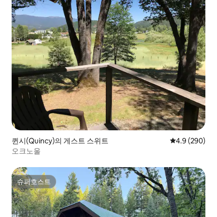
퀸시(Quincy)의 게스트 스위트
평점 4.9점(5점
4.9 (290)
오크노울
슈퍼호스트
슈퍼호스트