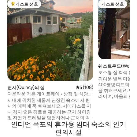
게스트 선호
게스트 선호
상위 게스트 선호
게스트 선호
웨스트우드(Westw
집
초소형 집 회색 통
귀여운 벌목 마을 
400평방피트의 아
퀸시(Quincy)의 집
평점 5점(5점 만점), 후기 108
5 (108)
을 취해보세요. 현
다운타운 가든 게이트웨이 • 상점 및 식당까
리이며, 마을의 올 
지 도보 거리
시내에 위치한 새롭게 단장한 숙소에서 퀸
진을 찍을 수 있는
시의 매력에 푹 빠져보세요. 시에라스를 지
싸여 있으며, 비즈 
나 경치 좋은 경로를 제공하는 근처 하이킹
이크스 트레일헤드,
및 자전거 트레일을 탐험하거나 근처의 벅
이크, 라센 화산 국
인디언 폭포의 휴가용 임대 숙소의 인기
스 레이크 또는 레이크스 베이�스에서 호
거리에 있습니다! 많은 인원을 편안하게 수
수에서의 하루를 즐겨보세요. 독특하고 시
편의시설
용할 수 있으며, 
골 분위기의 퀸시에 위치한 저희 숙소는 상
있습니다. 온라인에