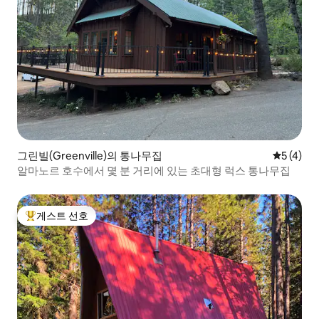
그린빌(Greenville)의 통나무집
평점 5점(
5 (4)
알마노르 호수에서 몇 분 거리에 있는 초대형 럭스 통나무집
게스트 선호
상위 게스트 선호