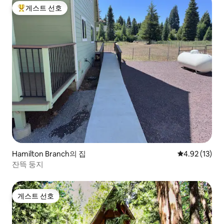
게스트 선호
상위 게스트 선호
Hamilton Branch의 집
평점 4.92점(5
4.92 (13)
잔뜩 둥지
게스트 선호
게스트 선호