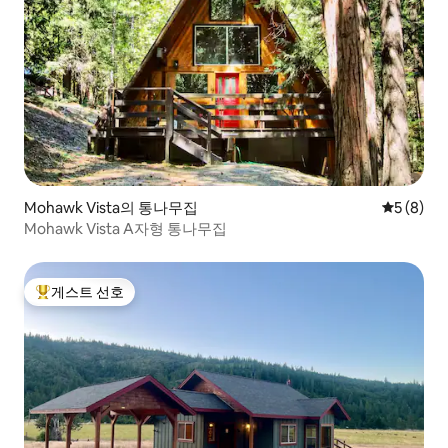
Mohawk Vista의 통나무집
평점 5점(
5 (8)
Mohawk Vista A자형 통나무집
게스트 선호
상위 게스트 선호