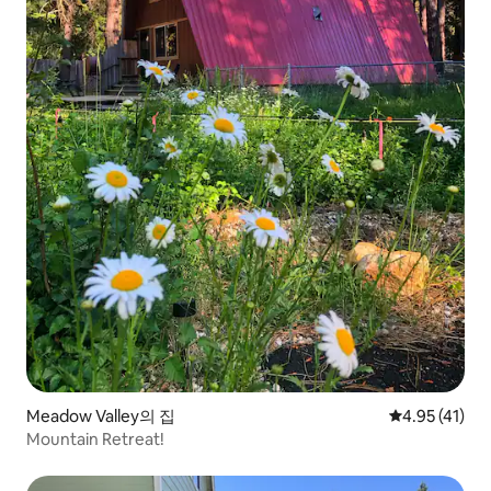
Meadow Valley의 집
평점 4.95점(
4.95 (41)
Mountain Retreat!