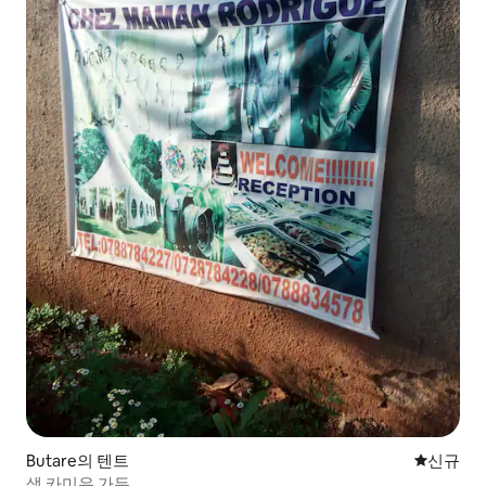
Butare의 텐트
신규 숙소
신규
생 카미유 가든