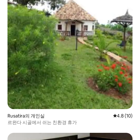
Rusatira의 개인실
평점 4.8점(5
4.8 (10)
르완다 시골에서 쉬는 친환경 휴가