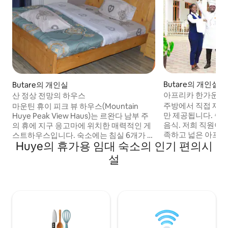
Butare의 개인실
Butare의 개인실
아프리카 한가운데
산 정상 전망의 하우스
주방에서 직접 재배
마운틴 휴이 피크 뷰 하우스(Mountain
만 제공됩니다. 쉽게
Huye Peak View Haus)는 르완다 남부 주
음식. 저희 직원이
의 휴에 지구 응고마에 위치한 매력적인 게
족하고 넓은 아프
스트하우스입니다. 숙소에는 침실 6개가 있
Huye의 휴가용 임대 숙소의 인기 편의시
다. 객실에는 스마트
으며, 각 침실에는 전용 욕실과 화장실이 있
릭스가 완벽하게 작
습니다. 또한 침실 3개(각각 욕실과 화장실
설
침은 정원에서 재배
이 있음), TV가 있는 거실, 식탁이 있는 식사
주스보다 더 맛있을
공간, 시설이 완비된 주방이 있는 아파트 구
하거나 버진 메리의
역이 있습니다. 평화로운 숙소에서 온 가족
결정하시면 안내해 
과 함께 휴식을 취해보세요.
카자 네자!