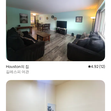
Houston의 집
평점 4.92점(5
4.92 (12)
길레스피 여관