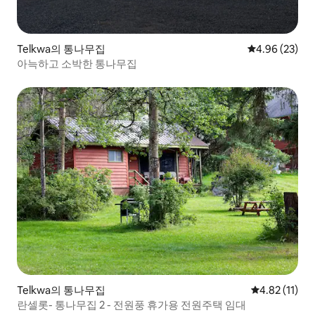
Telkwa의 통나무집
평점 4.96점(5
4.96 (23)
아늑하고 소박한 통나무집
Telkwa의 통나무집
평점 4.82점(
4.82 (11)
란셀롯- 통나무집 2 - 전원풍 휴가용 전원주택 임대