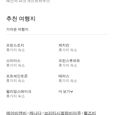
레인저 파크 게스트하우스
추천 여행지
가까운 여행지
프린스조지
케치칸
휴가지 숙소
휴가지 숙소
스미더스
프린스루퍼트
휴가지 숙소
휴가지 숙소
포트세인트존
테라스
휴가지 숙소
휴가지 숙소
윌리엄스레이크
더 보기
휴가지 숙소
에어비앤비
캐나다
브리티시컬럼비아주
헬즈비