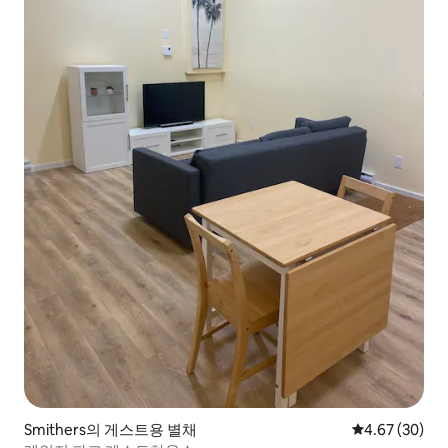
Smithers의 게스트용 별채
평점 4.67점(5
4.67 (30)