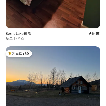
Burns Lake의 집
평점 5점(5
5 (19)
노트 하우스
게스트 선호
상위 게스트 선호