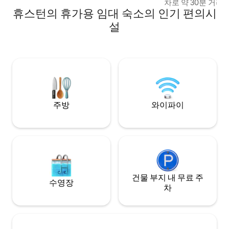
Night sky glamping and star viewing in an
차로 약 30분 거리
entirely clear majestic geodesic dome!
휴스턴의 휴가용 임대 숙소의 인기 편의시
스노모빌, 스키, 사냥
Immerse yourself in nature, sleep under
리 밸리에서 즐길 수
설
the stars and wake up in the morning
습니다. 스미더스 시
gazing across the valley at a glacier from
에 있으며, 바로 
the comfort of a bed. More photos on
수 있어 필요한 모든
@smithers_mountain_domes
다. 차량 2~3대용
에는 레저용 차량,
추가 주차장이 있습
무휴 헬스장 1.5km
주방
와이파이
건물 부지 내 무료 주
수영장
차