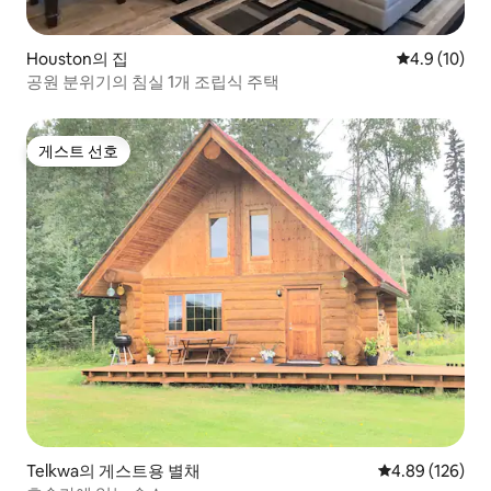
Houston의 집
평점 4.9점(5
4.9 (10)
공원 분위기의 침실 1개 조립식 주택
게스트 선호
게스트 선호
Telkwa의 게스트용 별채
평점 4.89점(5점
4.89 (126)