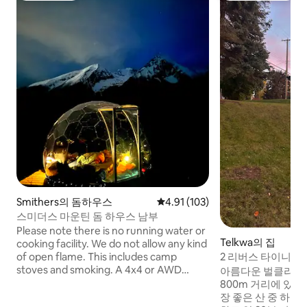
Smithers의 돔하우스
평점 4.91점(5점 만점), 후기 103
4.91 (103)
스미더스 마운틴 돔 하우스 남부
Please note there is no running water or
Telkwa의 집
cooking facility. We do not allow any kind
of open flame. This includes camp
2 리버스 타이니 홈
stoves and smoking. A 4x4 or AWD
아름다운 벌클리강
vehicle is required to safely access our
800m 거리에 있으
property. Our check-in time is 7pm.
장 좋은 산 중 하