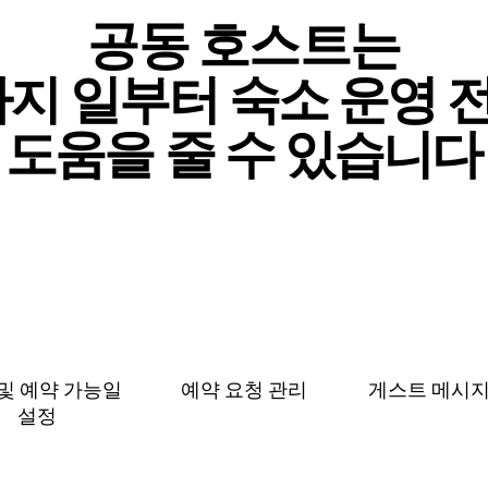
공동 호스트는
⁠지 일⁠부⁠터 숙⁠소 운⁠영 전
도⁠움⁠을 줄 수 있⁠습⁠니⁠다
및 예⁠약 가⁠능⁠일
예약 요청 관리
게스트 메⁠시⁠지
설⁠정