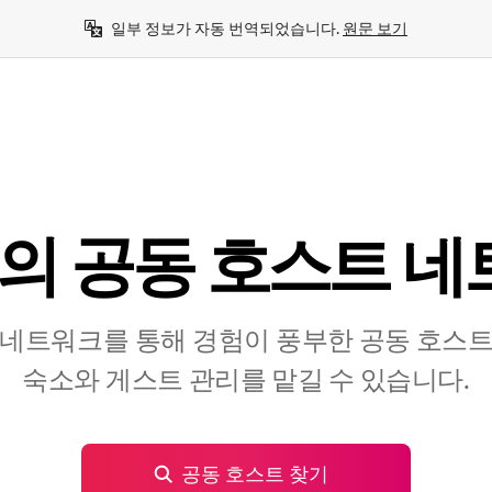
일부 정보가 자동 번역되었습니다. 
원문 보기
u의 공⁠동 호⁠스⁠트 네⁠
네트워크를 통해 경험이 풍부한 공⁠동 호⁠스⁠트⁠를
숙⁠소⁠와 게⁠스⁠트 관⁠리⁠를 맡⁠길 수 있⁠습⁠니⁠다⁠.
공동 호스트 찾기