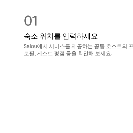
01
숙소 위치를 입력하세요
Salou에서 서비스를 제공하는 공⁠동 호⁠스⁠트⁠의 
로필, 게스트 평점 등을 확⁠인⁠해 보⁠세⁠요⁠.