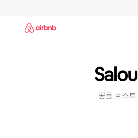
콘
텐
츠
로
바
로
가
기
Salo
공동 호스트 