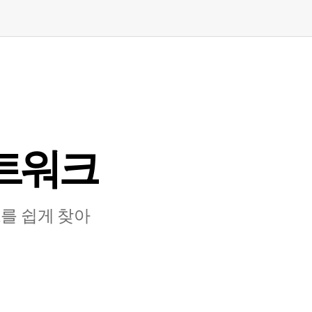
트⁠워⁠크
 쉽⁠게 찾⁠아