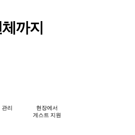
⁠체⁠까⁠지
 관⁠리
현장에서
게⁠스⁠트 지⁠원