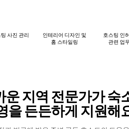
팅 사진 관리
인테리어 디자인 및
호스팅 인
홈 스⁠타⁠일⁠링
관⁠련 업⁠
까운 지역 전문가가 숙소
영을 든든하게 지원해