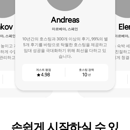
Andreas
akov
Ele
마르베야, 스페인
야, 스페인
마르베야,
10년간의 호스팅과 300개 이상의 후기, 99%의 별
5개 후기를 바탕으로 탁월한 호스팅을 제공하고
 높이고 게스트 경험을 개
안녕하세요! 저는 숙박 
임대 성공을 극대화하기 위해 최선을 다하고 있
하게 수입을 극대화할 수
슈퍼호스트로서, 친절하고
습니다.
 관리하고 최적화합니다.
람입니다. 저에게 청결
게스트 평점
호스팅 경력
4.98
10
년
호스팅 경력
게스트 평점
5
4.89
년
손쉽게 시작하실 수 있