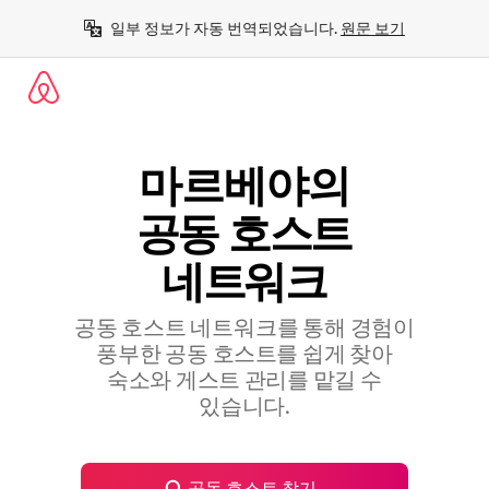
콘
일부 정보가 자동 번역되었습니다. 
원문 보기
텐
츠
로
바
로
가
기
마르베야의
공⁠동 호⁠스⁠트
네⁠트⁠워⁠크
공동 호스트 네트워크를 통해 경험이
풍부한 공⁠동 호⁠스⁠트⁠를 쉽⁠게 찾⁠아
숙⁠소⁠와 게⁠스⁠트 관⁠리⁠를 맡⁠길 수
있⁠습⁠니⁠다⁠.
공동 호스트 찾기