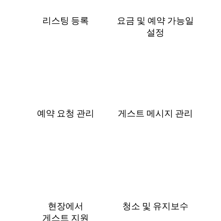
리스팅 등록
요금 및 예⁠약 가⁠능⁠일
설⁠정
예약 요청 관리
게스트 메⁠시⁠지 관⁠리
현장에서
청소 및 유지보수
게⁠스⁠트 지⁠원