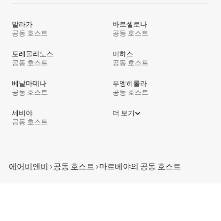
말라가
바르셀로나
공동 호스트
공동 호스트
토레몰리노스
미하스
공동 호스트
공동 호스트
베날마데나
푸엥히롤라
공동 호스트
공동 호스트
세비야
더 보기
공동 호스트
에어비앤비
공동 호스트
마르베야의 공⁠동 호⁠스⁠트