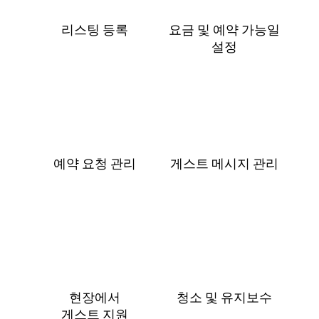
리스팅 등록
요금 및 예⁠약 가⁠능⁠일
설⁠정
예약 요청 관리
게스트 메⁠시⁠지 관⁠리
현장에서
청소 및 유지보수
게⁠스⁠트 지⁠원