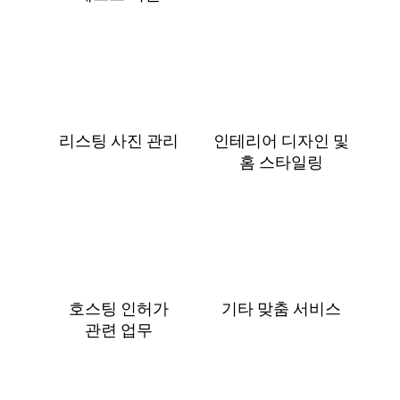
리스팅 사진 관리
인테리어 디자인 및
홈 스⁠타⁠일⁠링
호스팅 인허가
기타 맞춤 서비스
관⁠련 업⁠무