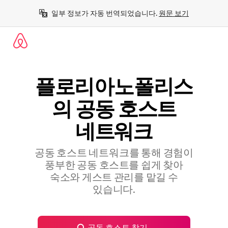
콘
일부 정보가 자동 번역되었습니다. 
원문 보기
텐
츠
로
바
로
가
기
플로리아노폴리스
의 공⁠동 호⁠스⁠트
네⁠트⁠워⁠크
공동 호스트 네트워크를 통해 경험이
풍부한 공⁠동 호⁠스⁠트⁠를 쉽⁠게 찾⁠아
숙⁠소⁠와 게⁠스⁠트 관⁠리⁠를 맡⁠길 수
있⁠습⁠니⁠다⁠.
공동 호스트 찾기