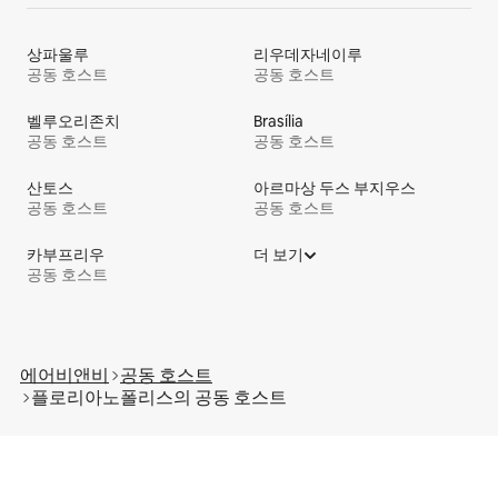
상파울루
리우데자네이루
공동 호스트
공동 호스트
벨루오리존치
Brasília
공동 호스트
공동 호스트
산토스
아르마상 두스 부지우스
공동 호스트
공동 호스트
카부프리우
더 보기
공동 호스트
에어비앤비
공동 호스트
플로리아노폴리스의 공⁠동 호⁠스⁠트