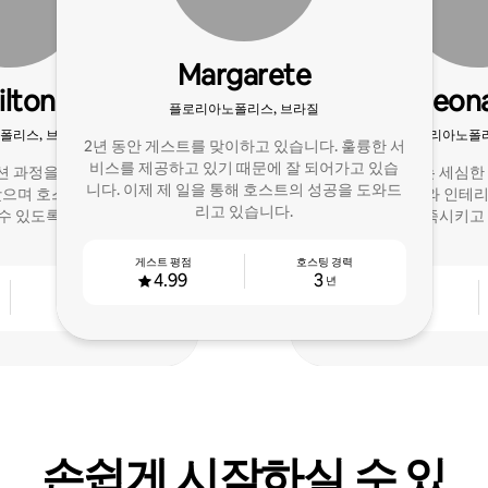
Margarete
ilton
Leon
플로리아노폴리스, 브라질
폴리스, 브라질
플로리아노폴리
2년 동안 게스트를 맞이하고 있습니다. 훌륭한 서
비스를 제공하고 있기 때문에 잘 되어가고 있습
과정을 마친 후, 저는 10
건축가로서 저는 세심한
니다. 이제 제 일을 통해 호스트의 성공을 도와드
왔으며 호스트가 좋은 후기
며, 훌륭한 관리와 인테
리고 있습니다.
 수 있도록 도와왔습니다.
를 만족시키고
게스트 평점
호스팅 경력
4.99
3
년
호스팅 경력
게스트 평점
10
4.98
년
손쉽게 시작하실 수 있