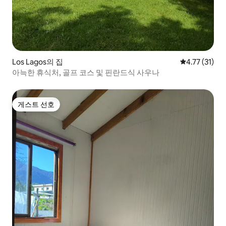
Los Lagos의 집
평점 4.77점(
4.77 (31)
아늑한 휴식처, 골프 코스 및 핀란드식 사우나
게스트 선호
게스트 선호