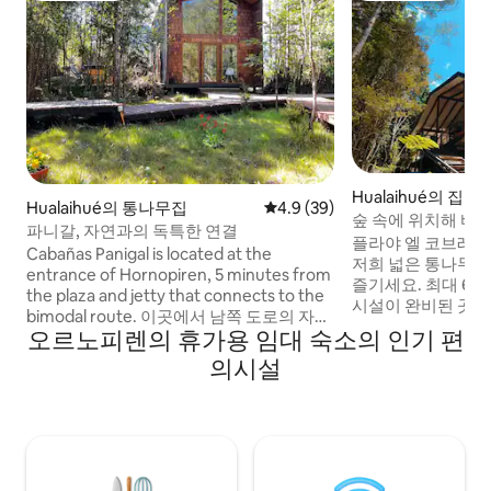
Hualaihué의 집
Hualaihué의 통나무집
평점 4.9점(5점 만점), 후기 39
4.9 (39)
숲 속에 위치해 바다
파니갈, 자연과의 독특한 연결
다. 호르노피렌 지
플라야 엘 코브레
Cabañas Panigal is located at the
저희 넓은 통나무집
entrance of Hornopiren, 5 minutes from
즐기세요. 최대 6
the plaza and jetty that connects to the
시설이 완비된 곳으
bimodal route. 이곳에서 남쪽 도로의 자연
과 교감하고자 하는
오르노피렌의 휴가용 임대 숙소의 인기 편
과 독특한 기후의 가족처럼 휴식을 취하고
소입니다. 토종 숲
즐길 수 있습니다. 추가 서비스로 티나하, 꿀
의시설
식물로 둘러싸인 
판매 및 양봉장의 파생품을 판매합니다. 칠
스. 저희는 환경을
레 남부의 남부 숲과 연결되어 보세요. 후회
한 최소한의 영향을
하지 않으실 겁니다. 여러분을 기다리고 있
있습니다. 이 오두
습니다.
특한 추억을 만들고
에 안성맞춤입니다