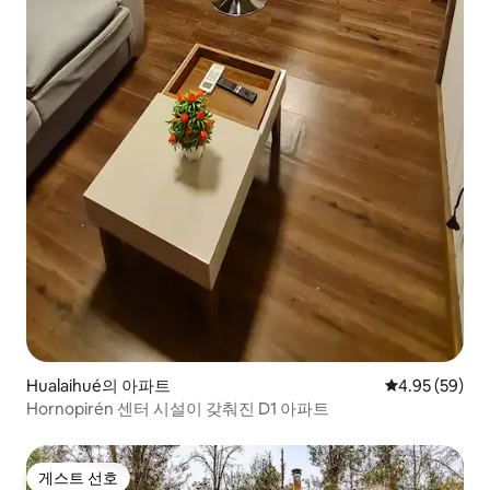
Hualaihué의 아파트
평점 4.95점(5
4.95 (59)
Hornopirén 센터 시설이 갖춰진 D1 아파트
게스트 선호
게스트 선호