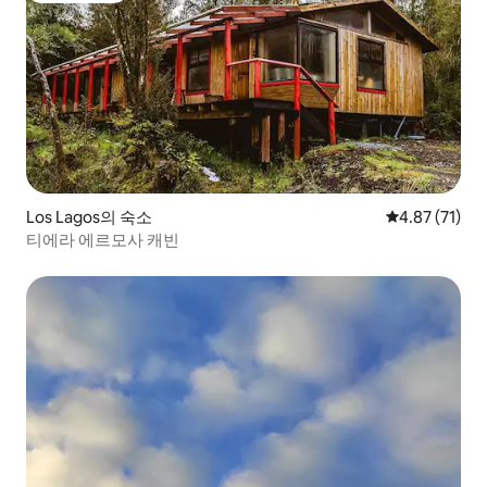
Los Lagos의 숙소
평점 4.87점(5
4.87 (71)
티에라 에르모사 캐빈