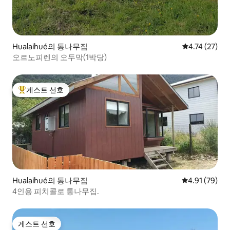
Hualaihué의 통나무집
평점 4.74점(5
4.74 (27)
오르노피렌의 오두막(1박당)
게스트 선호
상위 게스트 선호
Hualaihué의 통나무집
평점 4.91점(5
4.91 (79)
4인용 피치콜로 통나무집.
게스트 선호
게스트 선호