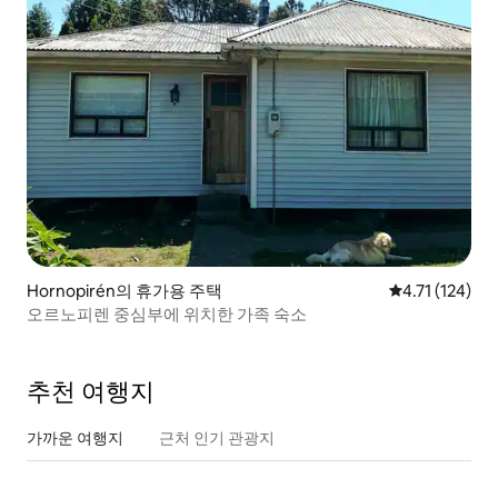
Hornopirén의 휴가용 주택
평점 4.71점(5
4.71 (124)
오르노피렌 중심부에 위치한 가족 숙소
추천 여행지
가까운 여행지
근처 인기 관광지