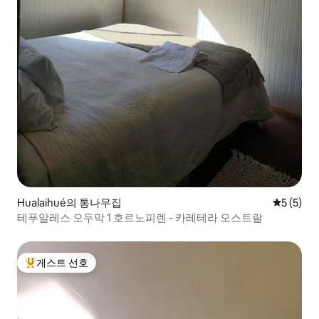
Hualaihué의 통나무집
평점 5점(
5 (5)
테푸알레스 오두막 1 호르노피렌 - 카레테라 오스트랄
게스트 선호
상위 게스트 선호