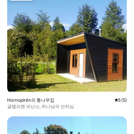
Hornopirén의 통나무집
평점 5점(
5 (5)
글램피렌 피난소, 하나님의 선하심