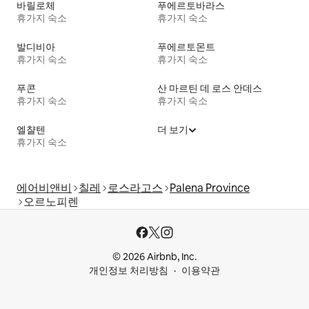
바릴로체
푸에르토바라스
휴가지 숙소
휴가지 숙소
발디비아
푸에르토몬트
휴가지 숙소
휴가지 숙소
푸콘
산 마르틴 데 로스 안데스
휴가지 숙소
휴가지 숙소
엘챨텐
더 보기
휴가지 숙소
에어비앤비
칠레
로스라고스
Palena Province
오르노피렌
© 2026 Airbnb, Inc.
개인정보 처리방침
이용약관