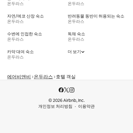
온두라스
온두라스
자연/에코 산장 숙소
반려동물 동반이 허용되는 숙소
온두라스
온두라스
수변에 인접한 숙소
독채 숙소
온두라스
온두라스
카약 대여 숙소
더 보기
온두라스
에어비앤비
온두라스
호텔 객실
© 2026 Airbnb, Inc.
개인정보 처리방침
이용약관