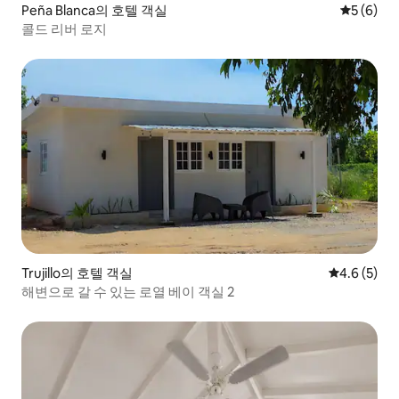
Peña Blanca의 호텔 객실
평점 5점(
5 (6)
콜드 리버 로지
Trujillo의 호텔 객실
평점 4.6점(
4.6 (5)
해변으로 갈 수 있는 로열 베이 객실 2