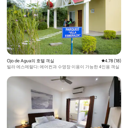
Ojo de Agua의 호텔 객실
평점 4.78점(5
4.78 (18)
빌라 에스메랄다: 에어컨과 수영장 이용이 가능한 4인용 객실