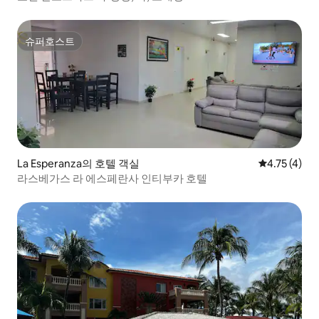
슈퍼호스트
슈퍼호스트
La Esperanza의 호텔 객실
평점 4.75점(
4.75 (4)
라스베가스 라 에스페란사 인티부카 호텔