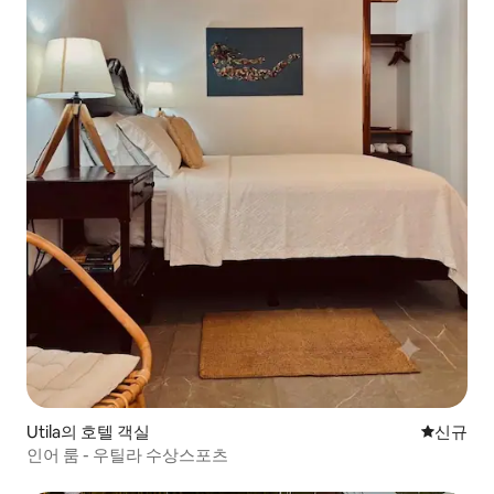
Utila의 호텔 객실
신규 숙소
신규
인어 룸 - 우틸라 수상스포츠