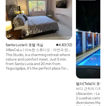
Santa Lucia의 호텔 객실
평점 4.83점(5점 만점), 후기 12
4.83 (12)
VillasCaLu | 아늑한 스튜디오 - 자연과 편안
함
This Studio, is a charming retreat where
nature and comfort meet. Just 5 min.
from Santa Lucía and 20 min from
Tegucigalpa, it’s the perfect place for
romantic getaways, relaxing weekends,
or peacefull escapes from the city.
Carefully designed with stylish décor
텔라(Tela)의 호텔
and modern comforts, it is surrounded
바다 근처의 디럭스
by beautiful gardens and a rare bamboo
Ubicación: • La pl
forest. You’ll enjoy cool mountain air, a
2 cuadras caminando(40
safe environment, and the tranquility of
diversiones Magic 
nature—all within easy reach of cafés,