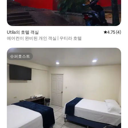
Utila의 호텔 객실
평점 4.75점(
4.75 (4)
에어컨이 완비된 개인 객실 | 우티라 호텔
슈퍼호스트
슈퍼호스트