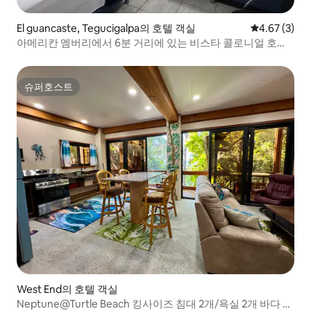
El guancaste, Tegucigalpa의 호텔 객실
평점 4.67점(
4.67 (3)
아메리칸 엠버리에서 6분 거리에 있는 비스타 콜로니얼 호텔
객실
슈퍼호스트
슈퍼호스트
West End의 호텔 객실
Neptune@Turtle Beach 킹사이즈 침대 2개/욕실 2개 바다 전