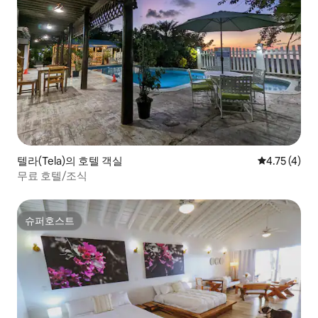
텔라(Tela)의 호텔 객실
평점 4.75점(
4.75 (4)
무료 호텔/조식
슈퍼호스트
슈퍼호스트