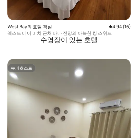
West Bay의 호텔 객실
평점 4.94점(5
4.94 (16)
웨스트 베이 비치 근처 바다 전망의 아늑한 킹 스위트
수영장이 있는 호텔
슈퍼호스트
슈퍼호스트