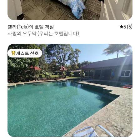
텔라(Tela)의 호텔 객실
평점 5점(
5 (5)
사랑의 오두막 (우리는 호텔입니다)
게스트 선호
상위 게스트 선호