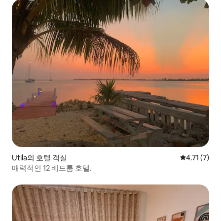
Utila의 호텔 객실
평점 4.71점
4.71 (7)
매력적인 12 베드룸 호텔.