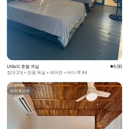
Utila의 호텔 객실
평점 5점(
5 (8)
침대 2개 + 전용 욕실 + 에어컨 + 바다 쪽 #4
슈퍼호스트
슈퍼호스트