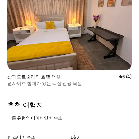
산페드로술라의 호텔 객실
평점 5점(
5 (4)
퀸사이즈 침대가 있는 객실 전용 욕실
추천 여행지
다른 유형의 에어비앤비 숙소
팜 스테이 숙소
B&B