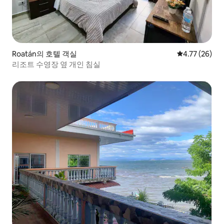
Roatán의 호텔 객실
평점 4.77점(5
4.77 (26)
리조트 수영장 옆 개인 침실