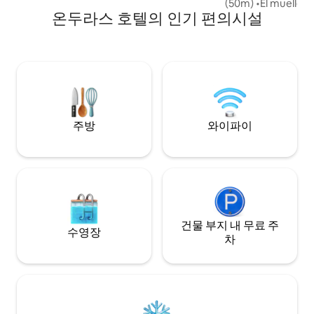
(50m) •El muelle, Boulevard Costero a
restaurants, and city conveniences.
온두라스 호텔의 인기 편의시설
900m (4 cuadras) 
Discotecas, Resta
familiares. • Plaza Turística tiendas,
Heladerías, Bares,
2 min en carro) • Farmacia y lavandería al
frente al Hotel • Frente al Hotel una
Plaza comercial est
• Acuario a 8min en c
Ocean a 900m 2 m
주방
와이파이
건물 부지 내 무료 주
수영장
차