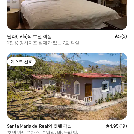
텔라(Tela)의 호텔 객실
평점 5점(
5 (3)
2인용 킹사이즈 침대가 있는 7호 객실
게스트 선호
게스트 선호
Santa Maria del Real의 호텔 객실
평점 4.95점(5
4.95 (19)
호텔 안토르차스: 수영장, 바, 노래방.