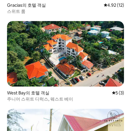
Gracias의 호텔 객실
평점 4.92점(5
4.92 (12)
스위트 룸
West Bay의 호텔 객실
평점 5점(
5 (3)
주니어 스위트 디럭스, 웨스트 베이