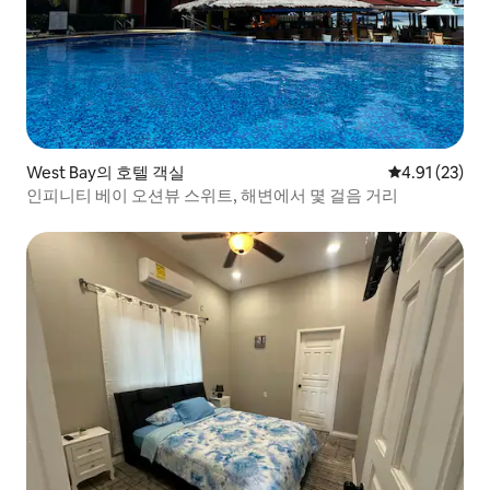
West Bay의 호텔 객실
평점 4.91점(5
4.91 (23)
인피니티 베이 오션뷰 스위트, 해변에서 몇 걸음 거리