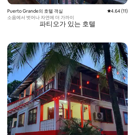
Puerto Grande의 호텔 객실
평점 4.64점(
4.64 (11)
소음에서 벗어나 자연에 더 가까이
파티오가 있는 호텔