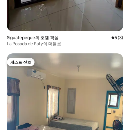
Siguatepeque의 호텔 객실
평점 5점(
5 (3)
La Posada de Paty의 더블룸
게스트 선호
게스트 선호