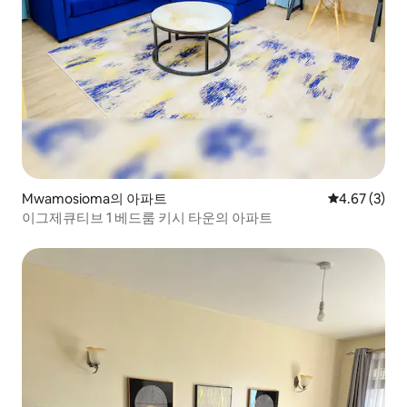
Mwamosioma의 아파트
평점 4.67점(
4.67 (3)
이그제큐티브 1 베드룸 키시 타운의 아파트