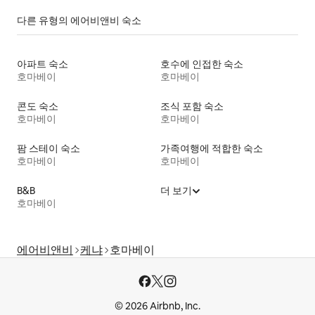
다른 유형의 에어비앤비 숙소
아파트 숙소
호수에 인접한 숙소
호마베이
호마베이
콘도 숙소
조식 포함 숙소
호마베이
호마베이
팜 스테이 숙소
가족여행에 적합한 숙소
호마베이
호마베이
B&B
더 보기
호마베이
에어비앤비
케냐
호마베이
© 2026 Airbnb, Inc.