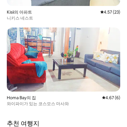
Kisii의 아파트
평점 4.57점(5
4.57 (23)
니키스 네스트
Homa Bay의 집
평점 4.67점(
4.67 (6)
와이파이가 있는 코스모스 마사와
추천 여행지