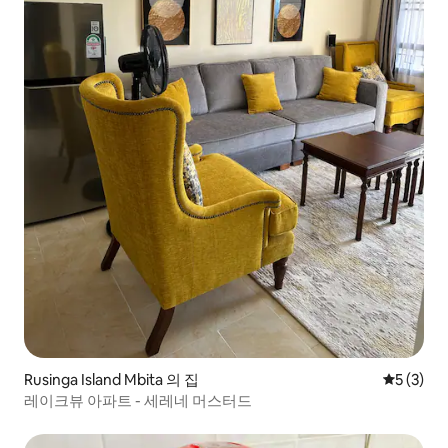
Rusinga Island Mbita 의 집
평점 5점(
5 (3)
레이크뷰 아파트 - 세레네 머스터드