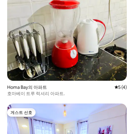
Homa Bay의 아파트
평점 5점(
5 (4)
호마베이 트루 럭셔리 아파트.
게스트 선호
게스트 선호