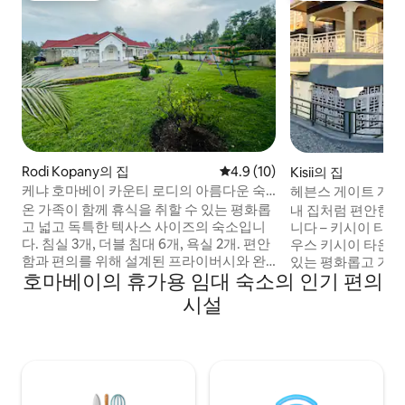
Rodi Kopany의 집
평점 4.9점(5점 만점), 후기 10
4.9 (10)
Kisii의 집
케냐 호마베이 카운티 로디의 아름다운 숙
헤븐스 게이트 게스
소
3개.
온 가족이 함께 휴식을 취할 수 있는 평화롭
내 집처럼 편안한 
고 넓고 독특한 텍사스 사이즈의 숙소입니
니다 – 키시이 타
다. 침실 3개, 더블 침대 6개, 욕실 2개. 편안
우스 키시이 타운 중심지에서 몇 분 거리에
함과 편의를 위해 설계된 프라이버시와 완
있는 평화롭고 가족
호마베이의 휴가용 임대 숙소의 인기 편의
벽한 기능을 갖춘 따뜻하고 가정적인 분위
한 저희 새롭게 오
기를 제공합니다. 하우스키핑 서비스는 하
온함과 편리함의 
시설
루에 1,000Ksh로 청소와 요리를 도와드립
다. 단기 숙박이든 
니다. 개인, 커플, 가족 및 단체 환영. 이곳에
편안함, 안전, 진
머무는 동안 신선한 채소와 달걀을 즐겨보
설계되었습니다. 조용
세요. 최대 50명의 게스트를 유료로 맞이하
시 타운에 쉽게 접근할 수
는 데이 이벤트도 진행합니다.
맞춤형 고객지원 서