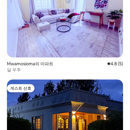
Mwamosioma의 아파트
평점 4.8점(
4.8 (5)
달 우주
게스트 선호
게스트 선호