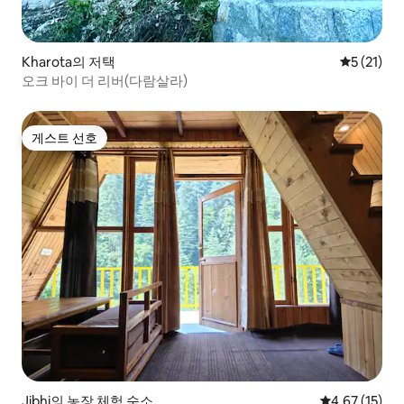
Kharota의 저택
평점 5점(5
5 (21)
오크 바이 더 리버(다람살라)
게스트 선호
게스트 선호
Jibhi의 농장 체험 숙소
평점 4.67점(5
4.67 (15)