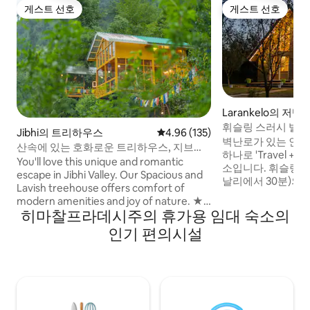
게스트 선호
게스트 선호
게스트 선호
게스트 선호
Larankelo의 저택
휘슬링 스러시 빌라 
Jibhi의 트리하우스
평점 4.96점(5점 만점), 후기 135
4.96 (135)
소
벽난로가 있는 인도
산속에 있는 호화로운 트리하우스, 지브히 |
하나로 'Travel + L
온수 욕조
You'll love this unique and romantic
소입니다. 휘슬링 스러쉬 빌라는 나가르(마
escape in Jibhi Valley. Our Spacious and
날리에서 30분)의
Lavish treehouse offers comfort of
잡은 고요한 3베드
modern amenities and joy of nature. ★
와 파노라마 산 전
히마찰프라데시주의 휴가용 임대 숙소의
Wooden & Glass Architecture ★
요. 세심하게 디자
Panoramic view ★ Scenic Location ★
인기 편의시설
리 매력과 현대적인
Wi-Fi ★ Power Backup ★ Food service
아 느긋한 아침, 모
★ Bonfire area ★ Parking at property
럭셔리를 즐기기에 완벽합니
Please note, Breakfast, Room heaters,
문 셰프 - 요청 시 
Bonfire & other services are exclusive of
stay price.