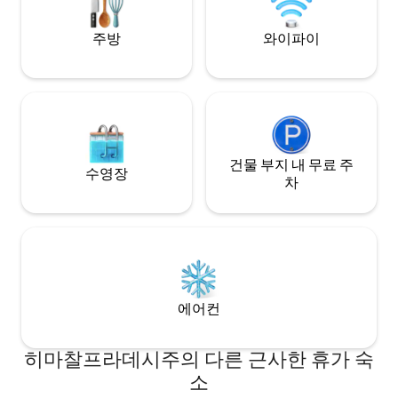
주방
와이파이
건물 부지 내 무료 주
수영장
차
에어컨
히마찰프라데시주의 다른 근사한 휴가 숙
소