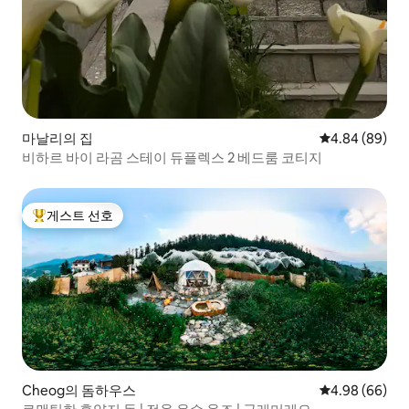
마날리의 집
평점 4.84점(5
4.84 (89)
비하르 바이 라곰 스테이 듀플렉스 2 베드룸 코티지
게스트 선호
상위 게스트 선호
Cheog의 돔하우스
평점 4.98점(5
4.98 (66)