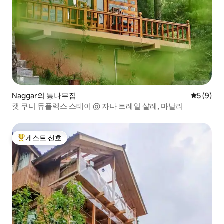
Naggar의 통나무집
평점 5점(
5 (9)
캣 쿠니 듀플렉스 스테이 @ 자나 트레일 샬레, 마날리
게스트 선호
상위 게스트 선호