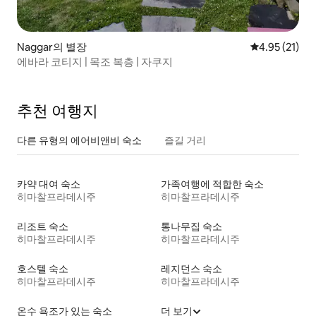
Naggar의 별장
평점 4.95점(5
4.95 (21)
에바라 코티지 | 목조 복층 | 자쿠지
추천 여행지
다른 유형의 에어비앤비 숙소
즐길 거리
카약 대여 숙소
가족여행에 적합한 숙소
히마찰프라데시주
히마찰프라데시주
리조트 숙소
통나무집 숙소
히마찰프라데시주
히마찰프라데시주
호스텔 숙소
레지던스 숙소
히마찰프라데시주
히마찰프라데시주
온수 욕조가 있는 숙소
더 보기