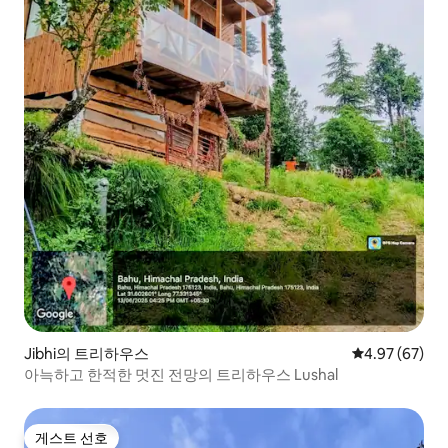
Jibhi의 트리하우스
평점 4.97점(5
4.97 (67)
아늑하고 한적한 멋진 전망의 트리하우스 Lushal
게스트 선호
게스트 선호