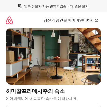
콘
일부 정보가 자동 번역되었습니다. 
원문 보기
텐
츠
로
당신의 공간을 에어비앤비하세요
바
로
가
기
히마찰프라데시주의 숙소
에어비앤비에서 독특한 숙소를 예약하세요.