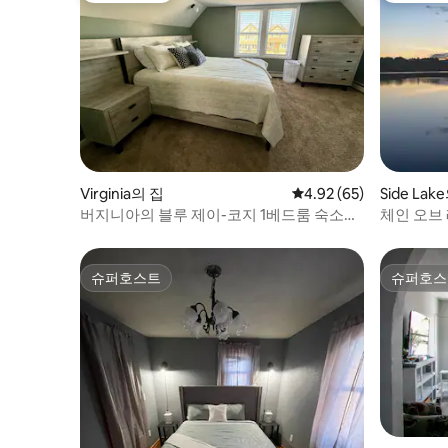
Virginia의 집
평점 4.92점(5점 만점),
4.92 (65)
Side La
버지니아의 블루 제이-코지 1베드룸 숙소는
체인 오브
4명이 숙박할 수 있습니다.
크프론트 
슈퍼호스트
슈퍼호스
슈퍼호스트
슈퍼호스