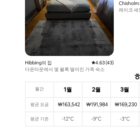
Chisho
레이크 세
4 베드룸
Hibbing의 집
평점 4.63점(5점 만점),
4.63 (43)
다운타운에서 몇 블록 떨어진 가족 숙소
월간
1월
2월
3월
₩163,542
₩191,984
₩169,230
평균 요금
-12°C
-9°C
-3°C
평균 기온