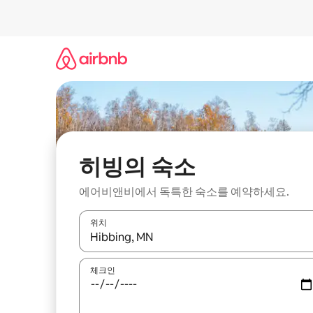
콘
텐
츠
로
바
로
가
기
히빙의 숙소
에어비앤비에서 독특한 숙소를 예약하세요.
위치
결과가 나오면 위·아래 화살표 키를 사용하거나 터치
체크인