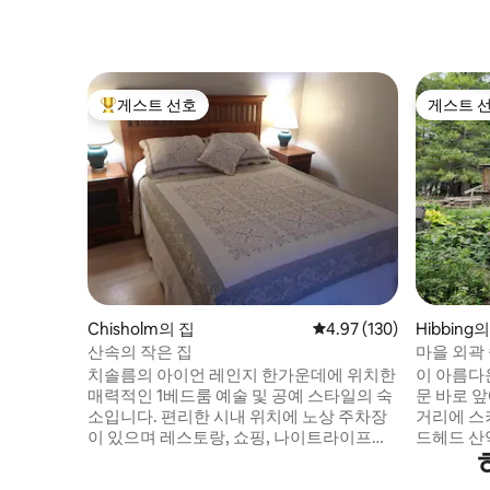
게스트 선호
게스트 
상위 게스트 선호
게스트 
Chisholm의 집
평점 4.97점(5점 만점), 
4.97 (130)
Hibbing
산속의 작은 집
마을 외곽
치솔름의 아이언 레인지 한가운데에 위치한
이 아름다
매력적인 1베드룸 예술 및 공예 스타일의 숙
문 바로 앞
소입니다. 편리한 시내 위치에 노상 주차장
거리에 스
이 있으며 레스토랑, 쇼핑, 나이트라이프까
드헤드 산악
지 도보로 쉽게 갈 수 있는 거리에 있습니다.
2개, 욕실
완비된 시설을 갖춘 주방에서 식사를 하실
으며 완전히 