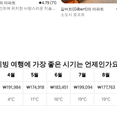
lm의 아파트
평점 4.79점(5점 만점), 후기 71개
4.79 (71)
인트에 위치한 사랑스러운 치솔름
길버트(Gilbert)의 아파트
 아파트
소도시 로프트
 후기 43개
히빙 여행에 가장 좋은 시기는 언제인가요
4월
5월
6월
7월
8월
₩191,984
₩174,918
₩183,451
₩199,094
₩177,763
4°C
11°C
16°C
19°C
19°C