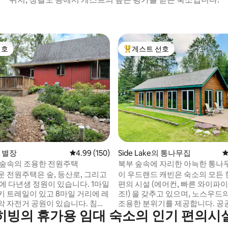
선호
게스트 선호
선호
상위 게스트 선호
후기 130개
의 별장
평점 4.99점(5점 만점), 후기 150개
4.99 (150)
Side Lake의 통나무집
평
 숲속의 조용한 전원주택
북부 숲속에 자리한 아늑한 통나
운 전원주택은 숲, 등산로, 그리고
이 우드랜드 캐빈은 숙소의 모든
에 다년생 정원이 있습니다. 1마일
편의 시설 (에어컨, 빠른 와이파이
키 트레일이 있고 8마일 거리에 레
조!) 을 갖추고 있으며, 노스우드
 자전거 공원이 있습니다. 침실
조용한 분위기를 제공합니다. 공
히빙의 휴가용 임대 숙소의 인기 편의시
 2개의 숙소로 가구가 완비되어 있
둘러싸여 있으며, 스터전 레이크 
개조되었습니다. 주방에는 집
에 있으며, 몇 시간 동안 야외 활