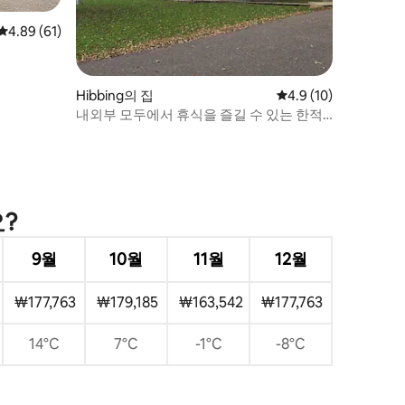
평점 4.89점(5점 만점), 후기 61개
4.89 (61)
Hibbing의 집
평점 4.9점(5점 만점),
4.9 (10)
내외부 모두에서 휴식을 즐길 수 있는 한적
한 숙소
?
9월
10월
11월
12월
₩177,763
₩179,185
₩163,542
₩177,763
14°C
7°C
-1°C
-8°C