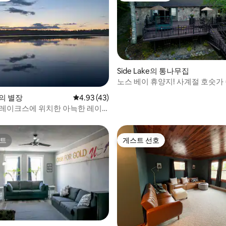
Side Lake의 통나무집
노스 베이 휴양지! 사계절 호숫가
 후기 65개
ke의 별장
평점 4.93점(5점 만점), 후기 43개
4.93 (43)
 레이크스에 위치한 아늑한 레이
숙소
트
게스트 선호
트
게스트 선호