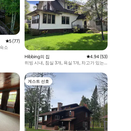
평점 5점(5점 만점), 후기 77개
5 (77)
 숙소
Hibbing의 집
평점 4.94점(5점 만점),
4.94 (53)
히빙 시내, 침실 3개, 욕실 1개, 차고가 있는
숙소
게스트 선호
게스트 선호