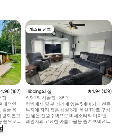
Chishol
게스트 선호
게스트
게스트 선호
상위 게
아이언 
코티지
낮에는 어
이상 된 숙
로운 코티
력, 따뜻
스럽게 복원
몇 블록 
거 트레일,
이킹 전망
센터, 하
점 4.98점(5점 만점), 후기 187개
4.98 (187)
Hibbing의 집
평점 4.94점(5점 만점), 
4.94 (139)
니다...
하기에 이
무집
A & T의 시골집 - 3BD
 현대적인
히빙에서 몇 분 거리에 있는 5에이커의 전용
, 월풀 욕
부지에 자리 잡은 침실 3개, 욕실 1개로 구성
의 평화롭고
된 넓은 전원주택으로 미네소타의 아이언
공 숲으로
레인지의 고요한 아름다움을 즐겨보세요!
설
체인 근처
평온한 시골로 둘러싸인 이 시골 휴양지는
동을 즐길 수
평온함과 편리함이 완벽하게 조화를 이루고