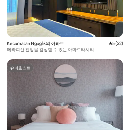
Kecamatan Ngaglik의 아파트
평점 5점(5
5 (32)
메라피산 전망을 감상할 수 있는 아마르타시티
슈퍼호스트
슈퍼호스트