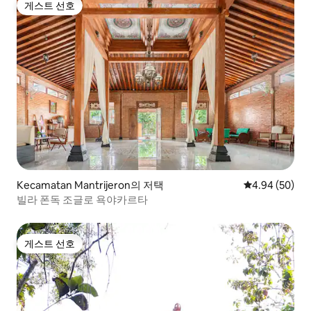
게스트 선호
게스트 선호
Kecamatan Mantrijeron의 저택
평점 4.94점(5
4.94 (50)
빌라 폰독 조글로 욕야카르타
게스트 선호
게스트 선호