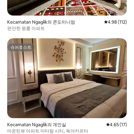
Kecamatan Ngaglik의 콘도미니엄
평점 4.98점(5
4.98 (112)
편안한 원룸 아파트
슈퍼호스트
슈퍼호스트
Kecamatan Ngaglik의 개인실
평점 4.65점(5
4.65 (17)
마운틴뷰 아파트 마타람 시티, 욕야카르타