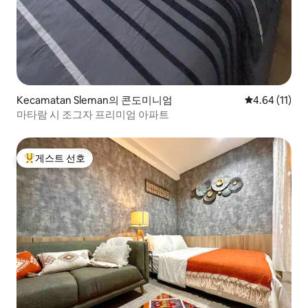
Kecamatan Sleman의 콘도미니엄
평점 4.64점(
4.64 (11)
마타람 시 조그자 프리미엄 아파트
게스트 선호
상위 게스트 선호