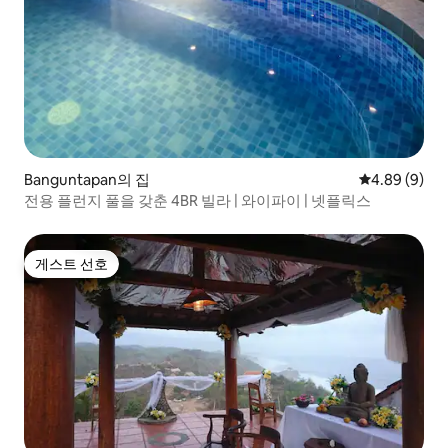
Banguntapan의 집
평점 4.89점(
4.89 (9)
전용 플런지 풀을 갖춘 4BR 빌라 | 와이파이 | 넷플릭스
게스트 선호
게스트 선호