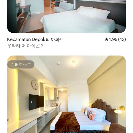
Kecamatan Depok의 아파트
평점 4.95점(5
4.95 (43)
우타라 더 아이콘 2
슈퍼호스트
슈퍼호스트