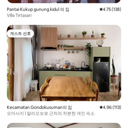
Pantai Kukup gunung kidul 의 집
평점 4.75점(5
4.75 (138)
Villa Tirtasari
게스트 선호
게스트 선호
Kecamatan Gondokusuman의 집
평점 4.96점(5
4.96 (113)
오마사지 | 말리오보로 근처의 차분한 개인 숙소