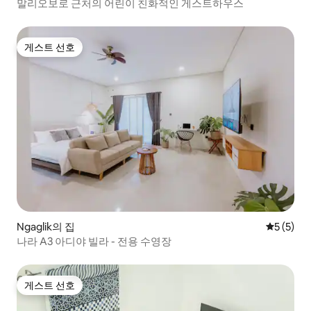
말리오보로 근처의 어린이 친화적인 게스트하우스
게스트 선호
게스트 선호
Ngaglik의 집
평점 5점(
5 (5)
나라 A3 아디야 빌라 - 전용 수영장
게스트 선호
게스트 선호