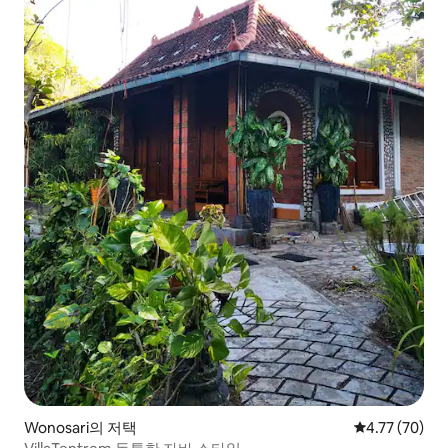
Wonosari의 저택
평점 4.77점(5
4.77 (70)