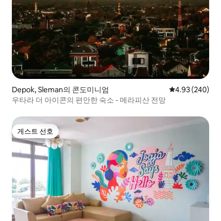
Depok, Sleman의 콘도미니엄
평점 4.93점(5점
4.93 (240)
우타라 더 아이콘의 편안한 숙소 - 메라피산 전망
게스트 선호
게스트 선호