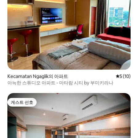
Kecamatan Ngaglik의 아파트
평점 5점(5
5 (10)
아늑한 스튜디오 아파트 - 마타람 시티 by 부미키라나
게스트 선호
게스트 선호