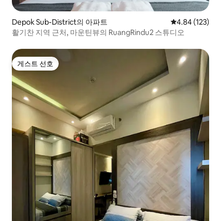
Depok Sub-District의 아파트
평점 4.84점(5점
4.84 (123)
활기찬 지역 근처, 마운틴뷰의 RuangRindu2 스튜디오
게스트 선호
게스트 선호