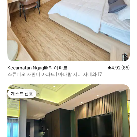
Kecamatan Ngaglik의 아파트
평점 4.92점(5
4.92 (85)
스튜디오 자판디 아파트 | 마타람 시티 사데와 17
게스트 선호
게스트 선호