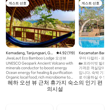
게스트 선호
게스트 선호
게스트 선호
게스트 선호
Kemadang, Tanjungsari, Gu
평점 4.92점(5점 만점), 후기 119
4.92 (119)
Kecamatan Bant
nung Kidul Regency,의 숙소
JiwaLaut Eco Bamboo Lodge 오션뷰
우마 다칼리 - 프라이
UNESCO Geopark Ancient Volcano with
🏡 프라이빗 빌라 
minerals conductor to boost energy
가격은 객실당이 아
Ocean energy for healing & purification
입니다. 숙박 기간
Organic local food; rich microbiome to
로 이용하실 수 있
헤하 오션 뷰 근처 휴가지 숙소의 인기 편
cure diseases & release
소에 머무르지 않습니
trauma/negative memory Birds
15x9의 대형 수영장
의시설
orchestra & nature increase peaceful
을 갖추고 있어 최대
mind Heal massage; open block blood
하게 수용할 수 있
circulation Coherent heart-mind
3km, 욕야카르타 
program Yoga union with energy
으며, 열대 평화와
surrounding flow to organs Sacred caves
어 가족, 친구 또는