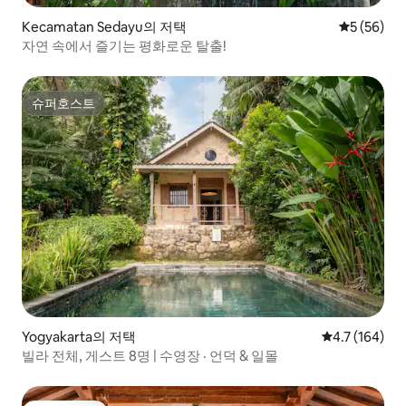
Kecamatan Sedayu의 저택
평점 5점(5
5 (56)
자연 속에서 즐기는 평화로운 탈출!
슈퍼호스트
슈퍼호스트
Yogyakarta의 저택
평점 4.7점(5점
4.7 (164)
빌라 전체, 게스트 8명 | 수영장 · 언덕 & 일몰