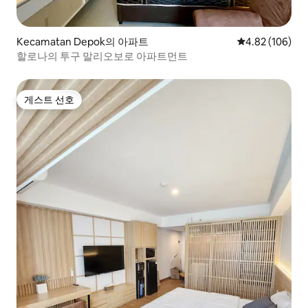
Kecamatan Depok의 아파트
평점 4.82점(5점
4.82 (106)
할로나의 투구 말리오보로 아파트먼트
게스트 선호
게스트 선호