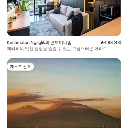
Kecamatan Ngaglik의 콘도미니엄
평점 4.88점(5
4.88 (43)
메라피의 멋진 전망을 즐길 수 있는 고급스러운 아파트
게스트 선호
게스트 선호