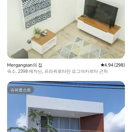
Mergangsan의 집
평점 4.94점(5점
4.94 (298)
숙소. 239B 메자닌, 프라위로타만 요그야카르타 근처
슈퍼호스트
슈퍼호스트