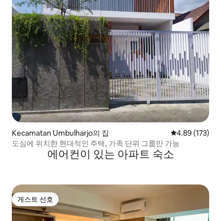
Kecamatan Umbulharjo의 집
평점 4.89점(5점
4.89 (173)
도심에 위치한 현대적인 주택, 가족 단위 그룹만 가능
에어컨이 있는 아파트 숙소
게스트 선호
게스트 선호