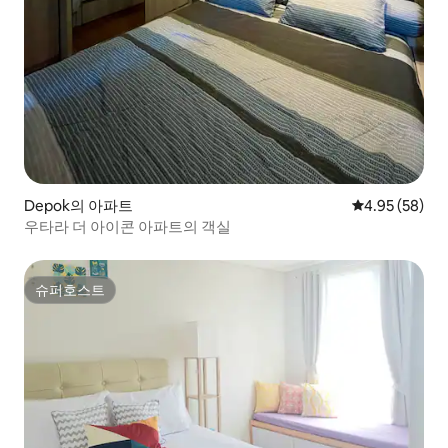
Depok의 아파트
평점 4.95점(5
4.95 (58)
우타라 더 아이콘 아파트의 객실
슈퍼호스트
슈퍼호스트