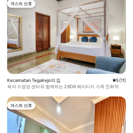
게스트 선호
게스트 선호
Kecamatan Tegalrejo의 집
평점 5점(5
5 (11)
욕야 수영장 센터와 함께하는 2 BDR 헤리티지 가족 친화적
게스트 선호
게스트 선호