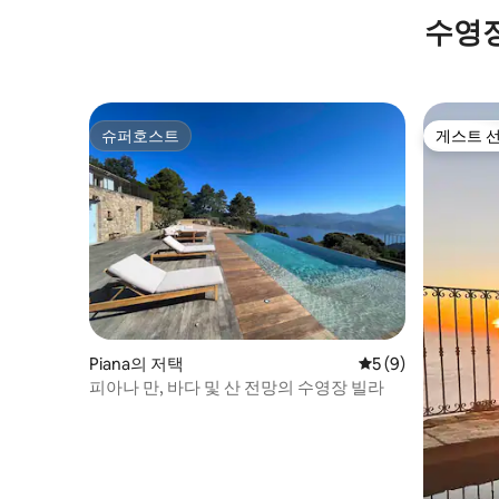
수영장
슈퍼호스트
게스트 
슈퍼호스트
게스트 
Piana의 저택
평점 5점(5점 만점)
5 (9)
피아나 만, 바다 및 산 전망의 수영장 빌라