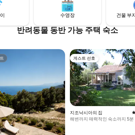
이
수영장
건물 부지
반려동물 동반 가능 주택 숙소
트
게스트 선호
트
게스트 선호
 후기 78개
지조낙시아의 집
평
해변까지 매력적인 숙소까지 5분