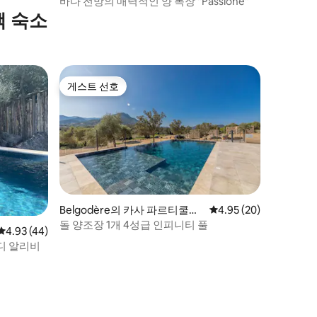
바다 전망의 매력적인 양 목장 "Passione"
택 숙소
게스트 선호
게스트 선호
Belgodère의 카사 파르티쿨라
평점 4.95점(5점 만점),
4.95 (20)
르
돌 양조장 1개 4성급 인피니티 풀
평점 4.93점(5점 만점), 후기 44개
4.93 (44)
디 알리비