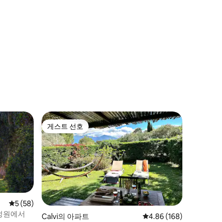
게스트 선호
게스트 선호
평점 5점(5점 만점), 후기 58개
5 (58)
 정원에서
Calvi의 아파트
평점 4.86점(5점 만점), 
4.86 (168)