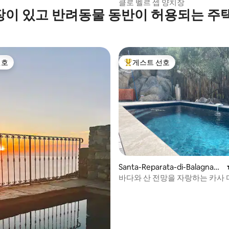
클로 벨르 셉 양치장
이 있고 반려동물 동반이 허용되는 주
선호
게스트 선호
선호
상위 게스트 선호
, 후기 9개
Santa-Reparata-di-Balagna의
저택
바다와 산 전망을 자랑하는 카사 