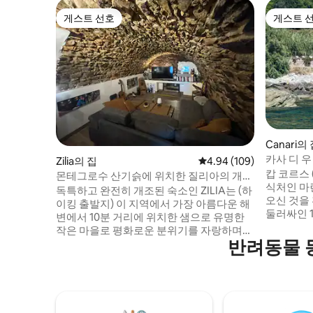
게스트 선호
게스트 
게스트 선호
게스트 
Canari의
카사 디 우
Zilia의 집
평점 4.94점(5점 만점), 
4.94 (109)
캅 코르스 
몬테그로수 산기슭에 위치한 질리아의 개성
식처인 마린 
넘치는 주택
독특하고 완전히 개조된 숙소인 ZILIA는 (하
오신 것을 
이킹 출발지) 이 지역에서 가장 아름다운 해
둘러싸인 
변에서 10분 거리에 위치한 샘으로 유명한
막히는 일
작은 마을로 평화로운 분위기를 자랑하며
거리에 세
반려동물 
특별한 일몰을 감상할 수 있습니다. 이 집은
우 (U S
개성, 현대적인 감각, 우아함으로 여러분을
빗한 저녁
즐겁게 해 줄 것입니다. 매우 잘 갖춰진 주방.
위한 친밀
킹사이즈 침대와 개방형 욕실, 드레싱룸이
서는 바다,
있는 에어컨이 설치된 객실. 와이파이 테라
험을 선사
스에서는 몬테마조레와 올리브 나무 평원,