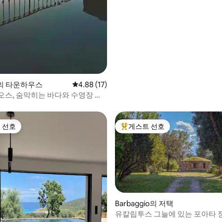
ia의 타운하우스
평점 4.88점(5점 만점), 후기 17개
4.88 (17)
오스, 숨막히는 바다와 수영장 전
 선호
게스트 선호
스트 선호
상위 게스트 선호
Barbaggio의 저택
유칼립투스 그늘에 있는 포아타