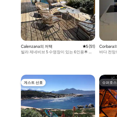
Calenzana의 저택
평점 5점(5점 만점),
5 (51)
Corbara
빌라 제네비브 5 수영장이 있는 6인용🌟 주
바다 전망의
택
분
게스트 선호
슈퍼호스
게스트 선호
슈퍼호스