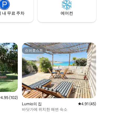
 내 무료 주차
에어컨
슈퍼호스트
슈퍼호스트
점 4.95점(5점 만점), 후기 102개
4.95 (102)
Lumio의 집
평점 4.91점(5점 만점),
4.91 (45)
바닷가에 위치한 해변 숙소