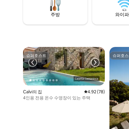
몬테그로수의 파노라마 전망을 즐길 수 있
습니다.
주방
와이파
슈퍼호스트
슈퍼호스
슈퍼호스트
슈퍼호스
Calvi의 집
평점 4.92점(5점 만점),
4.92 (78)
4인용 전용 온수 수영장이 있는 주택