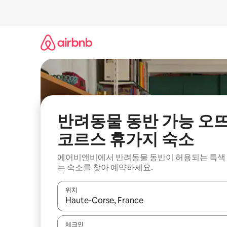
콘
텐
츠
로
바
로
가
기
반려동물 동반 가능 오
코르스 휴가지 숙소
에어비앤비에서 반려동물 동반이 허용되는 특색
는 숙소를 찾아 예약하세요.
위치
결과가 나오면 위·아래 화살표 키를 사용하거나 터치
체크인