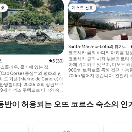
선호
게스트 선호
선호
게스트 선호
Santa-Maria-di-Lota의 휴가용
주택
코르시카 곶의 바다와 마키를 감상
는 저택
코르시카 곶의 시작 부분인 로타 
 집
평점 5점(5점 만점), 후기 30개
5 (30)
아에 위치하고 있으며, 미오모 
 스콜리우. 물가에 있는 집.
후기 109개
900m, 보행로를 통해 접근 가능
(Cap Corse) 중심부의 평화의 안
700m 떨어져 있습니다. 완전히 
드 카넬 (Marine de Canelle) 에
소(저희 빌라에 딸려 있음)는 퀸
환영합니다. 2000m2의 정원으로
가 있는 바다 전망의 침실 1개, 샤워
19세기 석조 주택으로 바다와 숨
실/식사 공간이 있는 주방 1개로
몰을 감상할 수 있습니다. 가까운
있습니다. 바다와 정원 전망을 즐길 수 있는
련된 요리로 유명한 우 스코글리
동반이 허용되는 오뜨 코르스 숙소의 인
2개의 테라스를 갖추고 있습니다. 바다, 
cogliu) 레스토랑이 있습니다. 프라이
바 섬, 정원의 나무, 목련, 아보카도
 식사, 이벤트 또는 웰니스 휴양을
으로 둘러싸여 있습니다.
한 분위기를 즐겨보세요. 이곳에
 자연, 진정성만이 기억에 남는 경
합니다.