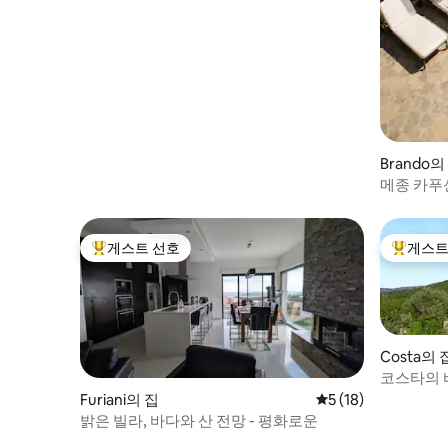
Brando의
메종 카푸신
게스트 선호
게스트
상위 게스트 선호
상위 게
Costa의 
코스타의 
Furiani의 집
평점 5점(5점 만점),
5 (18)
밝은 빌라, 바다와 산 전망 - 평화로운