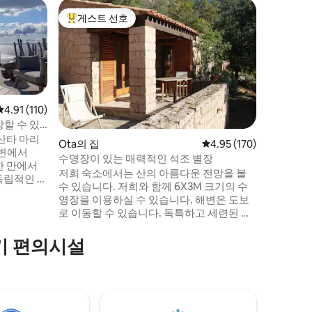
Canava
게스트 선호
게스트 
상위 게스트 선호
게스트 
아름다운 
의 샬레
산꼭대기에
한 휴식을 선사합
력을 되찾
한 시간을
록 해줍니
빛에 따라
평점 4.91점(5점 만점), 후기 110개
4.91 (110)
고요함과 
할 수 있
을 선사하
산타 마리
Ota의 집
평점 4.95점(5점 만점), 
4.95 (170)
과 마음을 안
해변에서
수영장이 있는 매력적인 석조 별장
동안 더 
한 만에서
저희 숙소에서는 산의 아름다운 전망을 볼
양한 미식
독립적인 숙
수 있습니다. 저희와 함께 6X3M 크기의 수
사이즈 침대
영장을 이용하실 수 있습니다. 해변은 도보
실 1개, 거
로 이동할 수 있습니다. 독특하고 세련된 인
 구성되어
테리어로 완전히 리모델링했습니다. 침실에
는 싱글 침대 2개가 있고 거실에는 소파 베드
기 편의시설
엘
140X190이 있습니다. 테라스에는 의자, 테
, 레몬 등
이블, 의자, 바비큐 시설이 갖춰져 있습니다.
넓은 정원에 위치한 이곳에서 평화로운 휴
식을 취하실 수 있습니다. 어린이와 애완 동
물이 안전하게 돌아다닐 수 있습니다.