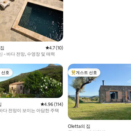
 집
평점 4.7점(5점 만점), 후기 10개
4.7 (10)
 - 바다 전망, 수영장 및 매력
 선호
게스트 선호
스트 선호
상위 게스트 선호
집
평점 4.96점(5점 만점), 후기 114개
4.96 (114)
바다 전망이 보이는 아담한 주택
 후기 18개
Oletta의 집