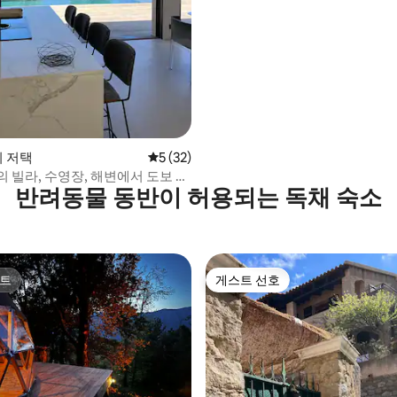
 후기 51개
의 저택
평점 5점(5점 만점), 후기 32개
5 (32)
 빌라, 수영장, 해변에서 도보 5
반려동물 동반이 허용되는 독채 숙소
트
게스트 선호
트
게스트 선호