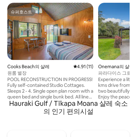
슈퍼호스트
슈퍼호스트
Cooks Beach의 샬레
평점 4.91점(5점 만점), 후기 11
4.91 (11)
Onemana의 샬레
원룸 별장
파라다이스 그로브 
POOL RECONSTRUCTION IN PROGRESS!
Experience a little 
Fully self-contained Studio Cottages.
kms drive from W
Sleeps 2 - 4. Single open plan room with a
two beautifully ap
queen bed and single bunk bed. All linen
Enjoy the peacefu
Hauraki Gulf / Tīkapa Moana 샬레 숙소
and towels are provided. Kitchenette
birdsong from the
(excluding oven). Wall mounted 26" TV.
avocados at your doorstep
의 인기 편의시설
Freeview and Wifi. En-suite bathroom.
offer private adu
Covered patio leading to picnic area and
including queen be
BBQ (summer only). Use of all amenities
kitchenette with d
including use of lagoon pool and hot-tub,
bathroom/shower a