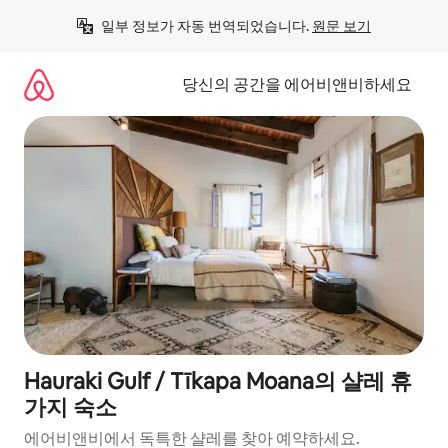
콘
일부 정보가 자동 번역되었습니다. 
원문 보기
텐
츠
로
당신의 공간을 에어비앤비하세요
바
로
가
기
Hauraki Gulf / Tīkapa Moana의 샬레 휴
가지 숙소
에어비앤비에서 독특한 샬레를 찾아 예약하세요.