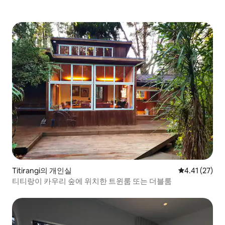
Titirangi의 개인실
평점 4.41점(5
4.41 (27)
티티랑이 카우리 숲에 위치한 트윈룸 또는 더블룸