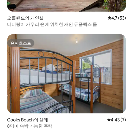
오클랜드의 개인실
평점 4.7점(5
4.7 (53)
티티랑이 카우리 숲에 위치한 개인 듀플렉스 룸
슈퍼호스트
슈퍼호스트
Cooks Beach의 샬레
평점 4.43점(
4.43 (7)
8명이 숙박 가능한 주택