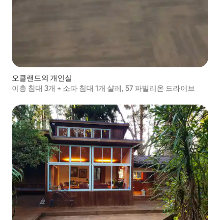
오클랜드의 개인실
이층 침대 3개 + 소파 침대 1개 샬레, 57 파빌리온 드라이브