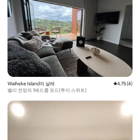
Waiheke Island의 샬레
평점 4.75점(
4.75 (4)
밸리 전망의 1베드룸 포드(투이 스위트)