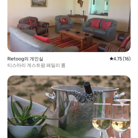
Rietoog의 개인실
평점 4.75점(
4.75 (16)
티스마리 게스트팜 패밀리 룸