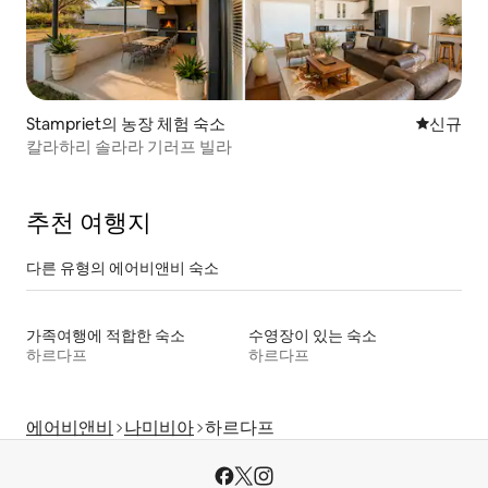
Stampriet의 농장 체험 숙소
신규 숙소
신규
칼라하리 솔라라 기러프 빌라
추천 여행지
다른 유형의 에어비앤비 숙소
가족여행에 적합한 숙소
수영장이 있는 숙소
하르다프
하르다프
에어비앤비
나미비아
하르다프