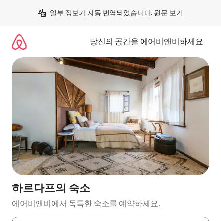
콘
일부 정보가 자동 번역되었습니다. 
원문 보기
텐
츠
로
당신의 공간을 에어비앤비하세요
바
로
가
기
하르다프의 숙소
에어비앤비에서 독특한 숙소를 예약하세요.