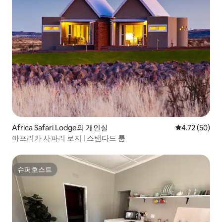
Africa Safari Lodge의 개인실
평점 4.72점(5
4.72 (50)
아프리카 사파리 로지 | 스탠다드 룸
슈퍼호스트
슈퍼호스트