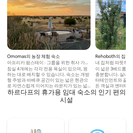
Omomas의 농장 체험 숙소
Rehoboth의 집
아프리카 팜스테이 · 그룹을 위한 취사 가능
내 집처럼 따뜻하고
숙소
침실 4개에는 각각 전용 욕실이 있으며, 원
이 넓은 3베드룸 
하는 대로 배치할 수 있습니다. 숙소는 개방
충분합니다. 실내 엔터테인먼트 공간은 엔
형 주방과 바베큐 공간이 있는 넓은 현관으
터테인먼트와 끝없는
로 자연스럽게 이어지는 라운지가 있는 넓
든 객실과 엔터테인
하르다프의 휴가용 임대 숙소의 인기 편의
은 공용 거실로 연결됩니다. 아이들과 함께
름과 겨울을 위해 
여행하든, 대가족이든, 친한 친구들과 함께
니다. 평화로운 밤을 위한 완전히 작동하는
시설
여행하든, 이 숙소는 여러분이 원하는 방식
경보 시스템으로 보
으로 시간을 보내실 수 있도록 유연하게 대
모든 기본적인 필요
응합니다. 방 정보: 퀸사이즈 침대 1개, 더블
까지 도보로 갈 수 
트윈 침실 3개, 싱글 사이드 베드(선택 사항)
놉 댐도 거의 바로 
구비. 최대 9명의 게스트가 편안하게 숙박
거움과 액티비티를 
할 수 있습니다.
합니다!