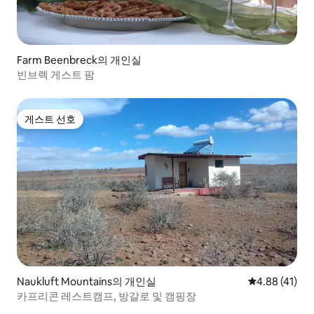
Farm Beenbreck의 개인실
빈브렉 게스트 팜
게스트 선호
게스트 선호
Naukluft Mountains의 개인실
평점 4.88점(5
4.88 (41)
카프리콘 레스트캠프, 방갈로 및 캠핑장