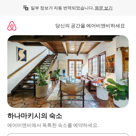
콘
일부 정보가 자동 번역되었습니다. 
원문 보기
텐
츠
로
당신의 공간을 에어비앤비하세요
바
로
가
기
하나마키시의 숙소
에어비앤비에서 독특한 숙소를 예약하세요.