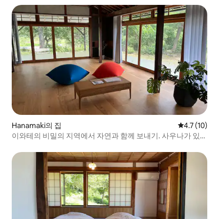
Hanamaki의 집
평점 4.7점(5
4.7 (10)
이와테의 비밀의 지역에서 자연과 함께 보내기. 사우나가 있는
전통 가옥에서 "삶을 즐기세요". 기운을 낼 수 있는 장소.