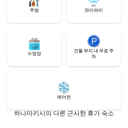
에는 데크 주변이 
165m²입니다.일본의 전통적인 아름다움과
변의 칠흑 같은 어
현대적인 편안함을 결합한 럭셔리 호텔 스
주방
와이파이
하고 거의 마법 같
타일의 인테리어와 편의시설을 제공합니
봄에는 벚꽃이 피고
다. 밤에는 별이 빛나는 하늘과 깊은 고요함
며 시간을 보내는 
도 매력의 하나입니다. 이 지역에서는 독특
소리, 맑은 공기,
한 숙박 경험도 즐기실 수 있습니다. 세계적
여 일상에서 벗어난
으로 유명한 오이겐 서던 아이언웨어(주철
니다. 이 밖에도 별빛 아래에서 즐길 수 있는
냄비와 프라이팬)가 있습니다.사계절의 목
야외 통 사우나를 
가적인 풍경에 둘러싸여 이 동네에서 인기
건물 부지 내 무료 주
'다시 연결되는' 시
있는 마에사와 소고기를 맛보는 시간은 이
수영장
욱 특별한 경험이 되었습니
차
곳에서만 누릴 수 있는 사치입니다. 원하시
하지 않는 개인 휴
면 오이겐 공장 주변을 기꺼이 안내해 드립
과 별들로 가득한 
니다. 3박 이상 숙박하는 게스트에게는 현
스타스에서 특별한 
지 사케, 간장 또는 현지 과자 등의 작은 선
물이 제공됩니다.
에어컨
하나마키시의 다른 근사한 휴가 숙소