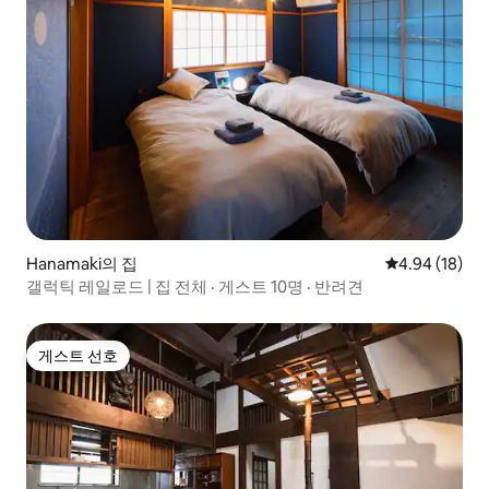
Hanamaki의 집
평점 4.94점(5
4.94 (18)
갤럭틱 레일로드 | 집 전체 · 게스트 10명 · 반려견
게스트 선호
게스트 선호