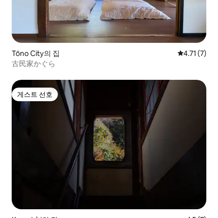
Tōno City의 집
평점 4.71점
4.71 (7)
古民家かぐら
게스트 선호
게스트 선호