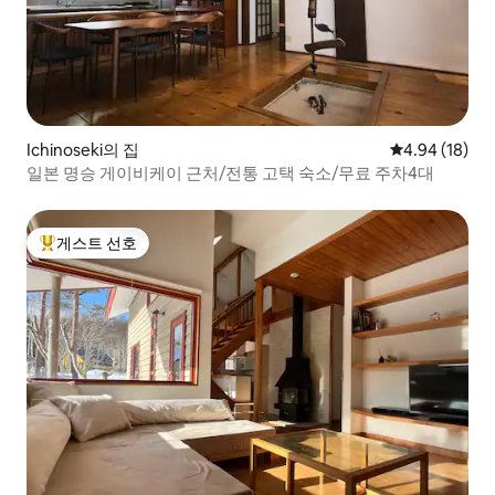
Ichinoseki의 집
평점 4.94점(5
4.94 (18)
일본 명승 게이비케이 근처/전통 고택 숙소/무료 주차4대
게스트 선호
상위 게스트 선호