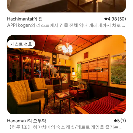
Hachimantai의 집
평점 4.98점(5
4.98 (50)
APPI kogen의 리조트에서 건물 전체 임대 게레데까지 차로 2
분
게스트 선호
게스트 선호
Hanamaki의 오두막
평점 5점(
5 (7)
【하루 1조】 하야치네의 숙소 래빗/레트로 게임을 즐기는 역
사 박물관/성인의 비밀 기지