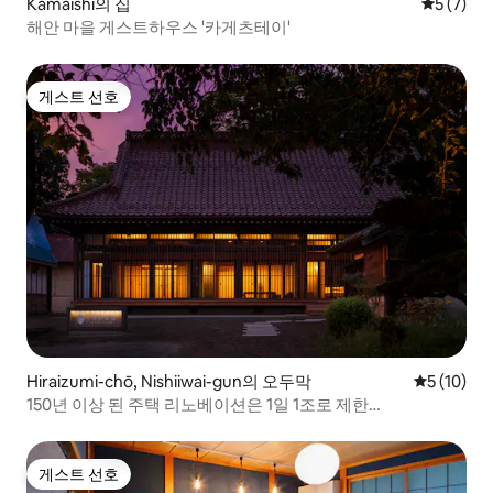
Kamaishi의 집
평점 5점(
5 (7)
해안 마을 게스트하우스 '카게츠테이'
게스트 선호
게스트 선호
Hiraizumi-chō, Nishiiwai-gun의 오두막
평점 5점(5
5 (10)
150년 이상 된 주택 리노베이션은 1일 1조로 제한
"Farm&RESORT ~"
게스트 선호
게스트 선호