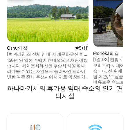
Oshu의 집
평점 5점(5점 만점), 후기 11
5 (11)
Morioka의 집
[럭셔리한 집 전체 임대] 세계문화유산 히라
[1일 1조] 별빛 사
이즈미·중손사까지 5분 | 150년 된 일본 농
150년 된 일본 주택이 현대적으로 재탄생했
모리오카 역에서 차로
가 재탄생 | 전통 건축
모리오카 시내에서 
습니다. 세계문화유산인 추손사 사원을 내
트윙클 스타
습니다. 산 위에 외
려다볼 수 있는 자연으로 둘러싸인 프라이
탈 여관, '트윙클 
빗한 여관 전체.추선사에서 차로 약 5분 거
여유로운 속도로 나
리에 있습니다. 🌾 이곳은 여행가 마르코 폴
하나마키시의 휴가용 임대 숙소의 인기 편
이 펼쳐집니다. 숙소 외부에 면적이 약
로가 ‘지팡구의 황금 나라’로 세상에 소개한
350m²인 넓고 큰
일본의 고유한 풍경을 느낄 수 있는 곳입니
의시설
곳은 산꼭대기 특유
다.에도 시대부터 거의 변하지 않은 채 남아
한 하늘을 자랑하며
있는 논이 집 앞에 펼쳐져 있으며, 언덕 위에
과 별들로 가득한 
는 세계문화유산인 추산사 사찰 건물이 보
있습니다. 이 숙소
입니다.오우 산맥의 산들이 멀리 이어져 있
도시의 불빛이 멀어
습니다.약 2,400m²의 부지.150년 된 전통
별빛이 더욱 아름답게
가옥을 재건축했으며 건물 면적은 약