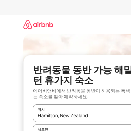
콘
텐
츠
로
바
로
가
기
반려동물 동반 가능 해
턴 휴가지 숙소
에어비앤비에서 반려동물 동반이 허용되는 특색
는 숙소를 찾아 예약하세요.
위치
결과가 나오면 위·아래 화살표 키를 사용하거나 터치
체크인