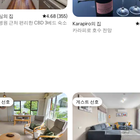
심의 집
평점 4.68점(5점 만점), 후기 355개
4.68 (355)
원 근처 편리한 CBD 3베드 숙소
Karapiro의 집
평
카라피로 호수 전망
 후기 49개
 선호
게스트 선호
스트 선호
게스트 선호