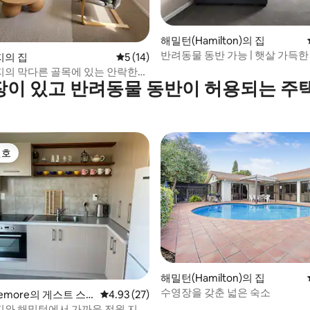
해밀턴(Hamilton)의 집
반려동물 동반 가능 | 햇살 가득한 
, 후기 6개
의 집
평점 5점(5점 만점), 후기 14개
5 (14)
1950년대 매력
의 막다른 골목에 있는 안락한
이 있고 반려동물 동반이 허용되는 주
선호
선호
 후기 42개
해밀턴(Hamilton)의 집
수영장을 갖춘 넓은 숙소
remore의 게스트 스
평점 4.93점(5점 만점), 후기 27개
4.93 (27)
와 해밀턴에서 가까운 전원 지역