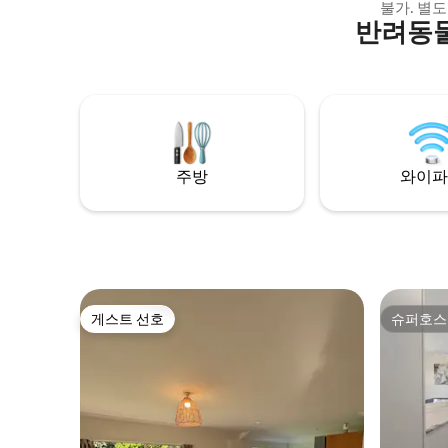
링크 호비튼, 글로우웜 동굴, 키위 하우스,
불가. 별
부시 산책로, 래글런 등에서 차로 50분 이내
반려동물
이 차고 
거리에 있습니다. LDS 사원은 차로 8분 거리
가 있는 
에 있습니다. 와이파이, 넷플릭스, 디즈니 플
휴식을 취하
러스, 에어컨을 이용하실 수 있습니다. 아침
아웃, 개 
식사를 위한 기본 용품도 제공합니다. 추가
거리에 있으
퀸 사이즈 소파/침대는 3~4인 그룹만 이용
정류장까지
할 수 있습니다.
침실에는 
는 세탁 
주방
와이파
게스트 선호
슈퍼호스
게스트 선호
슈퍼호스