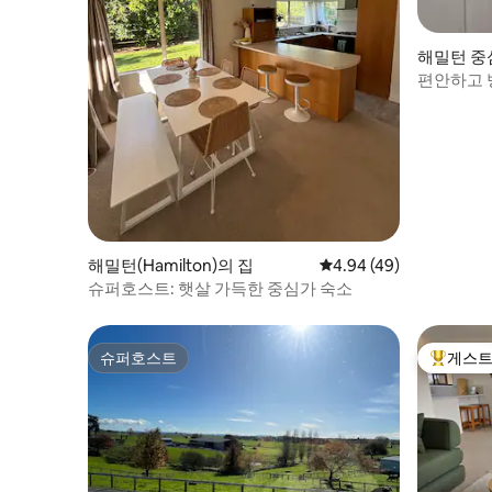
해밀턴 중
편안하고 병
해밀턴(Hamilton)의 집
평점 4.94점(5점 만점),
4.94 (49)
슈퍼호스트: 햇살 가득한 중심가 숙소
슈퍼호스트
게스트
슈퍼호스트
상위 게