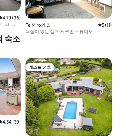
평점 4.79점(5점 만점), 후기 96개
4.79 (96)
데크 |
Te Miro의 집
평점 5점(5점 만점),
5 (11)
욕실이 있는 셀프 체크인 스튜디오
택 숙소
게스트 선호
게스트 선호
평점 4.54점(5점 만점), 후기 39개
4.54 (39)