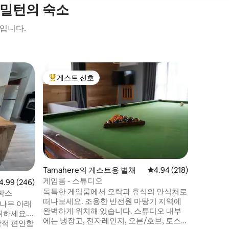
해밀턴의 숙소
소입니다.
해밀턴(Ha
게스트 선호
게스트 
상위 게스트 선호
게스트 
헤이즈 패
트렌디한 
위치해 있
로 주택은
답게 리모
모리폼 매
다. 수상
이 가까운
레이 스트
Tamahere의 게스트용 별채
평점 4.94점(5점 만점), 
4.94 (218)
스크림 가
게임룸 - 스튜디오
점 4.99점(5점 만점), 후기 246개
4.99 (246)
입니다. 
독특한 게임룸에서 오락과 휴식의 안식처로
해밀턴 가
박스
떠나보세요. 조용한 반전원 마탕기 지역에
앞에 있습
참나무 아래
완벽하게 위치해 있습니다. 스튜디오 내부
취하세요….
에는 냉장고, 전자레인지, 오븐/호브, 토스
학적 편안함