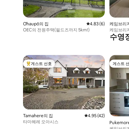
Ōhaupō의 집
평점 4.83점(5점 만점)
4.83 (6)
케임브리지
OEC의 전원주택(필드즈까지 5km!)
케임브리지
수영장
숙소
게스트 선호
게스트 
상위 게스트 선호
게스트 
Tamahere의 집
평점 4.95점(5점 만점),
4.95 (42)
타마헤레 오아시스
Pukemo
위트
케임브리지