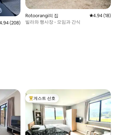
Rotoorangi의 집
평점 4.94점(5점 만점),
4.94 (18)
빌라와 행사장 - 모임과 간식
점 4.94점(5점 만점), 후기 208개
4.94 (208)
게스트 선호
상위 게스트 선호