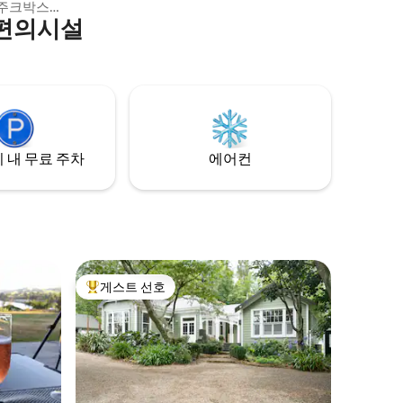
터, 주전자가 구비된 편리한 간이 주방이 있
미 주크박스
습니다. 끝없는 엔터테인먼트를 즐길 수 있
 편의시설
 있습니다.
는 당구대와 친선 대회를 즐길 수 있는 다른
 편
카드 게임을 찾으실 수 있습니다. 현지 4 스
, 풀사이즈
퀘어까지 1km 거리에 있어 스튜디오에서 편
/세라믹 스
안하게 셀프 케이터링을 하거나 현지 레스
토랑/관광지를 둘러볼 수 있는 궁극의 유연
게 선물을
성을 제공합니다.
 내 무료 주차
에어컨
게스트 선호
상위 게스트 선호