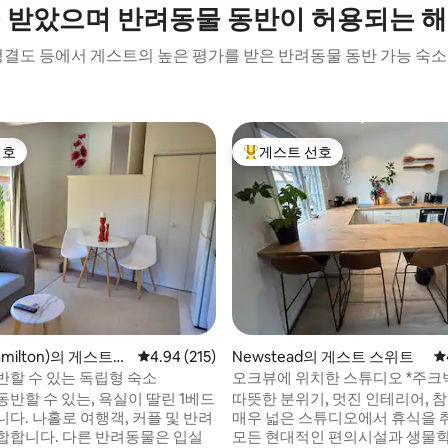
 받았으며 반려동물 동반이 허용되는 
청결도 등에서 게스트의 높은 평가를 받은 반려동물 동반 가능 숙
선호
게스트 선호
선호
상위 게스트 선호
후기 143개
milton)의 게스트
평점 4.94점(5점 만점), 후기 215개
4.94 (215)
Newstead의 게스트 스위트
평
반할 수 있는 독립형 숙소
오크뷰에 위치한 스튜디오 *주크
반할 수 있는, 욕실이 딸린 1베드
따뜻한 분위기, 멋진 인테리어, 
다. 나홀로 여행객, 커플 및 반려
매우 넓은 스튜디오에서 휴식을 
합합니다. 다른 반려동물은 입실
모든 현대적인 편의시설과 생물