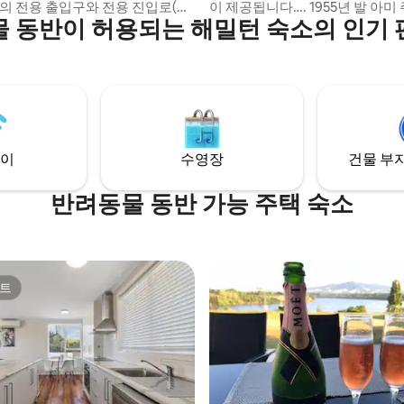
도의 전용 출입구와 전용 진입로(간
이 제공됩니다…. 1955년 발 아
 동반이 허용되는 해밀턴 숙소의 인기
포함)가 있습니다. 완벽하게 울타리
가 있어 즐거운 시간을 보내실 수
햇살 가득한 파티오/잔디 공간에서
시끄러운 모텔보다 훨씬 좋습니다 - 매우
세요. 현지 카페, 유제품, 테이크
안한 퀸사이즈 침대, 타일 샤워기
공원, 강 산책로까지 도보로 가까운
냉장고/냉동고, 전자레인지/오븐
며, CBD로 이동할 수 있는 버스
토브 탑. 조금 시골스러우면서도 멋진 전용
 단 200미터 거리에 있습니다.
숙소에서 휴식을 즐기며 자신에
퀸사이즈 침대가 있으며, 숙소에
주세요. 호비튼에 인접 고속도로 및 공항에
시설이 완비되어 있습니다.
서 가까움 양조장 투어
이
수영장
건물 부지
반려동물 동반 가능 주택 숙소
트
트