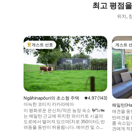
최고 평점을
위치, 
게스트 선호
게스트 
상위 게스트 선호
게스트 
Ngāhinapōuri의 초소형 주택
평점 4.97점(5점 만점), 
4.97 (143)
아늑한 코티지 카카라메아
해밀턴(Ha
이 평화로운 은신처/작은 농장 숙소 🐓🐑🐄
스위트
애견을 동
는 해밀턴 근교에 위치한 와이카토 시골의
반려견을 동
도로에서 떨어져 있으며(차로 350미터), 반
룸 숙소입니
려동물 동반이 허용됩니다. 에어컨 및 스타
견에게 적