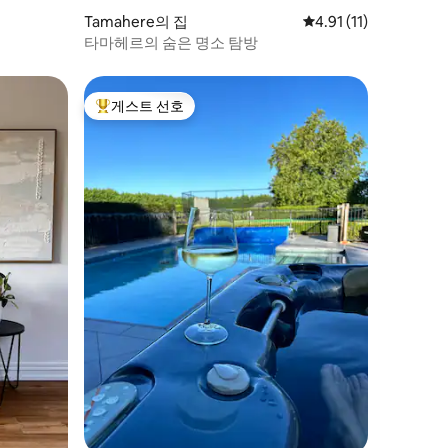
Tamahere의 집
평점 4.91점(5점 만점)
4.91 (11)
타마헤르의 숨은 명소 탐방
게스트 선호
상위 게스트 선호