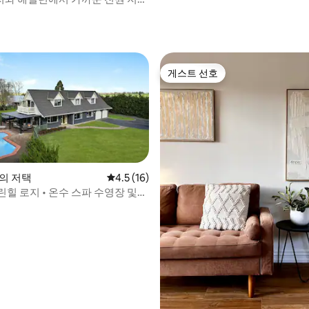
빗 숙소
게스트 선호
게스트 선호
a의 저택
평점 4.5점(5점 만점), 후기 16개
4.5 (16)
힐 로지 • 온수 스파 수영장 및