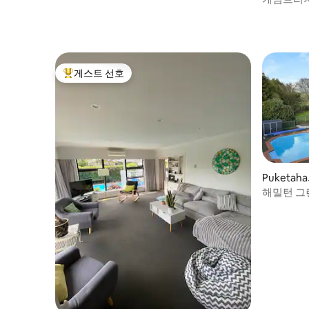
의 프라이
게스트 선호
상위 게스트 선호
Puketah
해밀턴 그린
벽난로