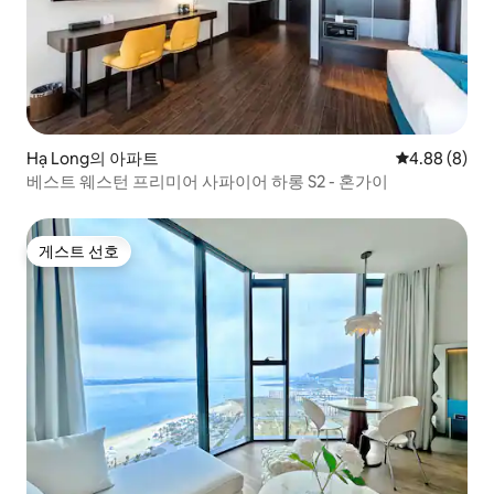
Hạ Long의 아파트
평점 4.88점(
4.88 (8)
베스트 웨스턴 프리미어 사파이어 하롱 S2 - 혼가이
게스트 선호
게스트 선호