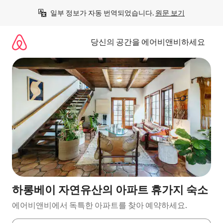
콘
일부 정보가 자동 번역되었습니다. 
원문 보기
텐
츠
로
당신의 공간을 에어비앤비하세요
바
로
가
기
하롱베이 자연유산의 아파트 휴가지 숙소
에어비앤비에서 독특한 아파트를 찾아 예약하세요.