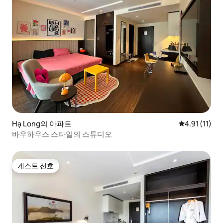
Hạ Long의 아파트
평점 4.91점(
4.91 (11)
바우하우스 스타일의 스튜디오
게스트 선호
게스트 선호