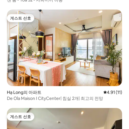
게스트 선호
게스트 선호
Hạ Long의 아파트
평점 4.91점(
4.91 (11)
De Ola Maison I CityCenter| 침실 2개| 최고의 전망
게스트 선호
게스트 선호