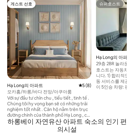
게스트 선호
슈퍼호스트
게스트 선호
슈퍼호스트
Hạ Long의 아파트
29층 2BR 놀라운 
센터 숙박!
호스트는 자동차와
니다. 1) 합리적인
동 서비스를 제공합니다
Hạ Long의 아파트
평점 5점(5점 만점), 후기 8
5 (8)
이 5인승 차량: 편도 =
모카홈/하롱/바다 전망/아쿠아룸
승 차량: 편도 = 1,8
Với sự đầu tư chỉn chu , tiểu tiết , tinh tế .
나: 편도 = 2,000,
Chúng tôi hy vọng bạn sẽ có những trải
인승 차량: 편도 = 5
nghiệm tốt nhất . Căn hộ nằm trên trục
량: 편도 = 700,00
đường chính của thành phố Hạ Long , có
차량: 편도 = 1,900
하롱베이 자연유산 아파트 숙소의 인기 편
thể đi bộ ra bãi biển riêng Marina , căn hộ
도 = 2,000,000 
của chúng tôi cũng rất gần với địa điểm
베이 하롱 베이 크루즈(
의시설
nổi tiếng như khách sạn Intercontineltal ,