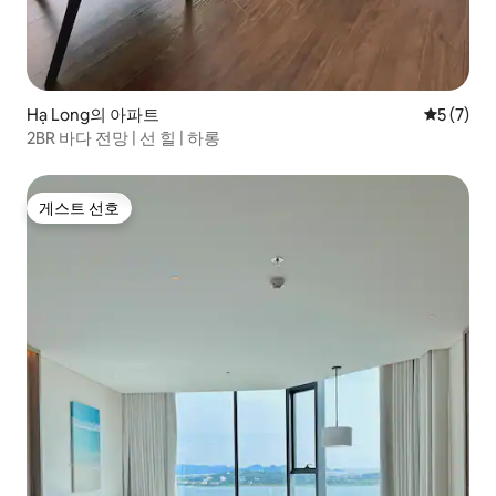
Hạ Long의 아파트
평점 5점(
5 (7)
2BR 바다 전망 | 선 힐 | 하롱
게스트 선호
게스트 선호