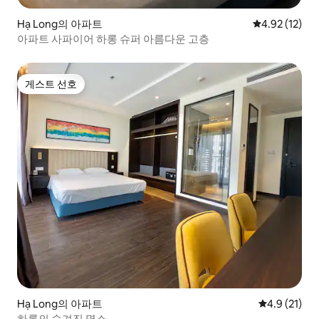
Hạ Long의 아파트
평점 4.92점(5
4.92 (12)
아파트 사파이어 하롱 슈퍼 아름다운 고층
게스트 선호
게스트 선호
Hạ Long의 아파트
평점 4.9점(5
4.9 (21)
하롱의 숨겨진 명소