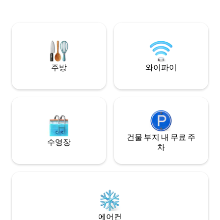
Valey club , rất nhiều các nhà hàng địa
phương nổi tiếng nằm cạnh , bạn sẽ có
những trải nghiệm tiện nghi như khách
sạn nhưng vẫn ấm cúng gần gũi như ở
nhà.
주방
와이파이
건물 부지 내 무료 주
수영장
차
에어컨