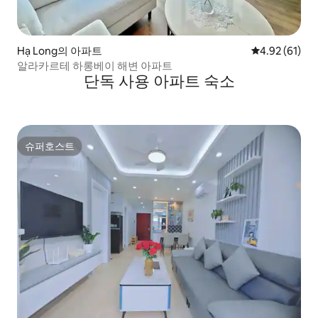
Hạ Long의 아파트
평점 4.92점(5
4.92 (61)
알라카르테 하롱베이 해변 아파트
단독 사용 아파트 숙소
슈퍼호스트
슈퍼호스트