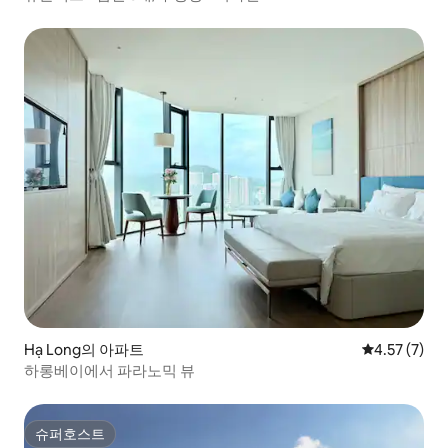
Hạ Long의 아파트
평점 4.57점(
4.57 (7)
하롱베이에서 파라노믹 뷰
슈퍼호스트
슈퍼호스트