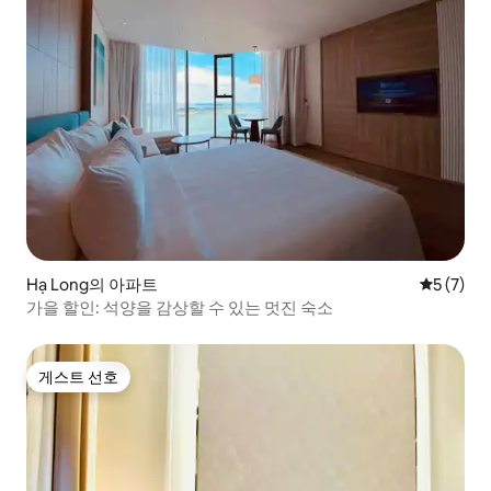
Hạ Long의 아파트
평점 5점(
5 (7)
️가을 할인: 석양을 감상할 수 있는 멋진 숙소
게스트 선호
게스트 선호