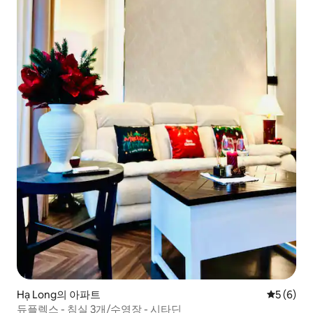
Hạ Long의 아파트
평점 5점(
5 (6)
듀플렉스 - 침실 3개/수영장 - 시타딘