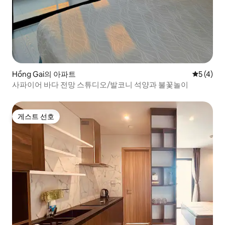
Hồng Gai의 아파트
평점 5점(
5 (4)
사파이어 바다 전망 스튜디오/발코니 석양과 불꽃놀이
게스트 선호
게스트 선호