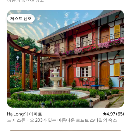
게스트 선호
게스트 선호
Hạ Long의 아파트
평점 4.97점(5
4.97 (65)
도예 스튜디오 203가 있는 아름다운 로프트 스타일의 숙소