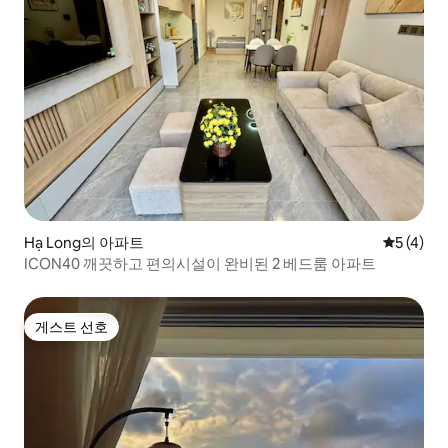
Hạ Long의 아파트
평점 5점(
5 (4)
ICON40 깨끗하고 편의시설이 완비된 2 베드룸 아파트
게스트 선호
게스트 선호