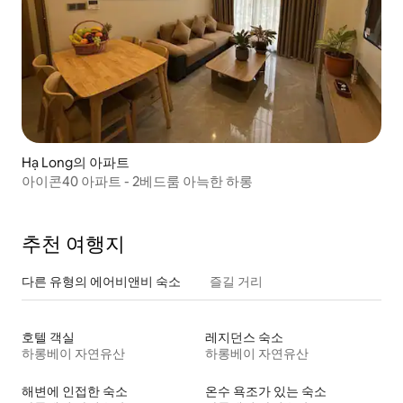
Hạ Long의 아파트
아이콘40 아파트 - 2베드룸 아늑한 하롱
추천 여행지
다른 유형의 에어비앤비 숙소
즐길 거리
호텔 객실
레지던스 숙소
하롱베이 자연유산
하롱베이 자연유산
해변에 인접한 숙소
온수 욕조가 있는 숙소