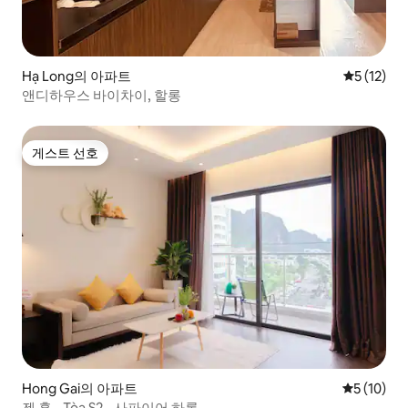
Hạ Long의 아파트
평점 5점(5
5 (12)
앤디하우스 바이차이, 할롱
게스트 선호
게스트 선호
Hong Gai의 아파트
평점 5점(5
5 (10)
젠 홈 - Tòa S2 - 사파이어 하롱