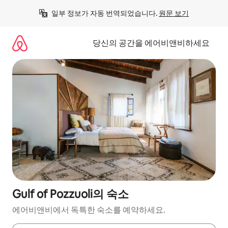
콘
일부 정보가 자동 번역되었습니다. 
원문 보기
텐
츠
로
당신의 공간을 에어비앤비하세요
바
로
가
기
Gulf of Pozzuoli의 숙소
에어비앤비에서 독특한 숙소를 예약하세요.