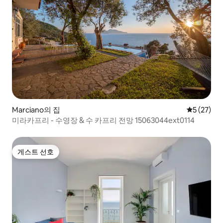
Marciano의 집
평점 5점(5
5 (27)
미라카프리 - 수영장 & 수 카프리 전망 15063044ext0114
게스트 선호
게스트 선호