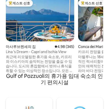
게스트 선호
게스트 선호
상위 게스트 선호
상위 게스트 선호
마사루브렌세의 집
평점 4.98점(5점 만점), 후기 345
4.98 (345)
Conca dei Marin
Lina 's Dream - Capri and Ischia View
카프리 전망을 즐길
지 Mareluna
최근에 리모델링한 휴가용 숙소로, 카프리
마렐루나는 18세기
와 이스키아의 숨막히는 전망을 즐길 수 있
적인 럭셔리함이 조
습니다. 도시의 혼잡함에서 벗어나 휴식을
안의 매력적인 전원
취할 수 있는 이상적인 장소입니다. 모든 편
라마 바다 전망과 
Gulf of Pozzuoli의 휴가용 임대 숙소의 인
의시설을 갖춘 전망이 좋은 밝은 객실이 있
등의 디테일이 돋
습니다. 주방 앞에 있는 테라스는 촛불을 밝
를 자랑하며, 에어컨
기 편의시설
힌 아침 식사나 저녁 식사에 이상적입니다.
인 편의시설도 갖추
데크 의자, 선 라운저, 의자가 있는 테이블,
실에 노출된 석재와 
샤워기가 갖춰진 솔라리움에서 카프리가
특한 감각이 개성을
내려다보입니다. 해변, 중심지, 소렌토 및
테라스와 파티오도 
아말피 해안의 모든 관광지에서 몇 km 거리
는 해안 풍경과 야
에 있습니다.
적입니다.