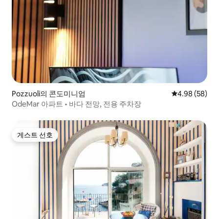
Pozzuoli의 콘도미니엄
평점 4.98점(5
4.98 (58)
OdeMar 아파트 • 바다 전망, 전용 주차장
게스트 선호
게스트 선호