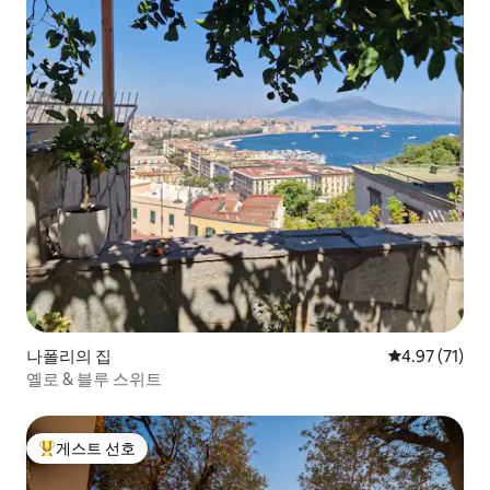
나폴리의 집
평점 4.97점(5
4.97 (71)
옐로 & 블루 스위트
게스트 선호
상위 게스트 선호