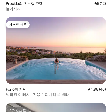
Procida의 초소형 주택
평점 5점(5
5 (12)
불가사리
게스트 선호
게스트 선호
Forio의 저택
평점 4.98점(5
4.98 (46)
빌라 데이 레치 - 전용 인피니티 풀 빌라
슈퍼호스트