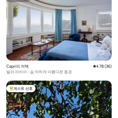
슈퍼호스트
Capri의 저택
평점 4.78점(5
4.78 (36)
빌라 리비아 - 숨 막히게 아름다운 풍경
게스트 선호
상위 게스트 선호