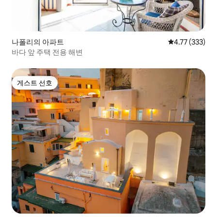
나폴리의 아파트
평점 4.77점(5
4.77 (333)
바다 앞 주택 전용 해변
게스트 선호
게스트 선호