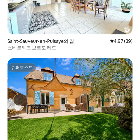
Saint-Sauveur-en-Puisaye의 집
평점 4.97점(5
4.97 (39)
소베르와즈 보르도 레드
슈퍼호스트
슈퍼호스트