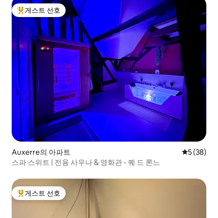
게스트 선호
상위 게스트 선호
Auxerre의 아파트
평점 5점(5
5 (38)
스파 스위트 | 전용 사우나 & 영화관 - 퀘 드 론느
게스트 선호
상위 게스트 선호