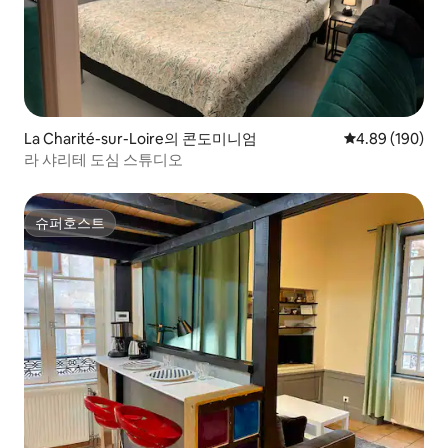
La Charité-sur-Loire의 콘도미니엄
평점 4.89점(5점
4.89 (190)
라 샤리테 도심 스튜디오
슈퍼호스트
슈퍼호스트