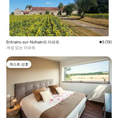
Entrains-sur-Nohain의 아파트
평점 5점(5
5 (19)
개성 있는 아파트
게스트 선호
게스트 선호