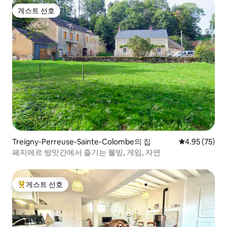
게스트 선호
게스트 선호
Treigny-Perreuse-Sainte-Colombe의 집
평점 4.95점(5
4.95 (75)
페지에르 방앗간에서 즐기는 웰빙, 게임, 자연
게스트 선호
상위 게스트 선호