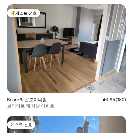
게스트 선호
상위 게스트 선호
Briare의 콘도미니엄
평점 4.95점(5점
4.95 (180)
브리아르 레 카날 아파트
게스트 선호
게스트 선호