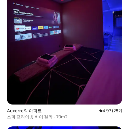
Auxerre의 아파트
평점 4.97점(5점
4.97 (282)
스파 프라이빗 바이 젤라 - 70m2