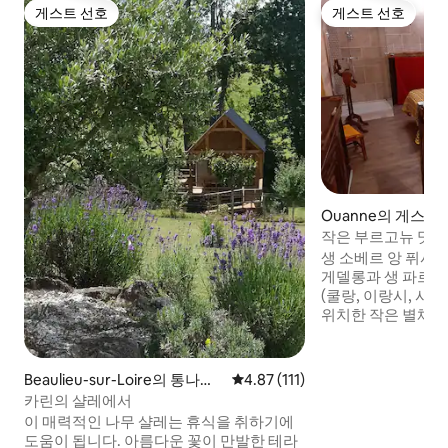
게스트 선호
게스트 선호
게스트 선호
게스트 선호
Ouanne의 게스트
작은 부르고뉴 맛집
생 소베르 앙 퓌사제
게델롱과 생 파르조에
(쿨랑, 이랑시, 샤블
위치한 작은 별채에
모든 시설이 갖춰져
에 위치한 작은 마
속농업을 실천하고 가
Beaulieu-sur-Loire의 통나무
평점 4.87점(5점 만점), 후기 111
4.87 (111)
오리)를 기르고 있
집
카린의 샬레에서
해 드리겠습니다. 체크아웃 시 청소를 해야
이 매력적인 나무 샬레는 휴식을 취하기에
합니다. 청소를 원
도움이 됩니다. 아름다운 꽃이 만발한 테라
을 제공합니다.