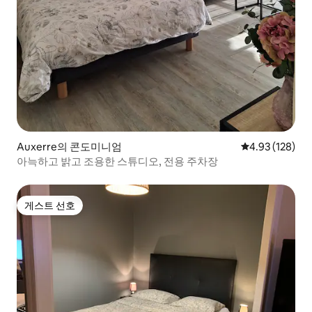
Auxerre의 콘도미니엄
평점 4.93점(5점
4.93 (128)
아늑하고 밝고 조용한 스튜디오, 전용 주차장
게스트 선호
게스트 선호