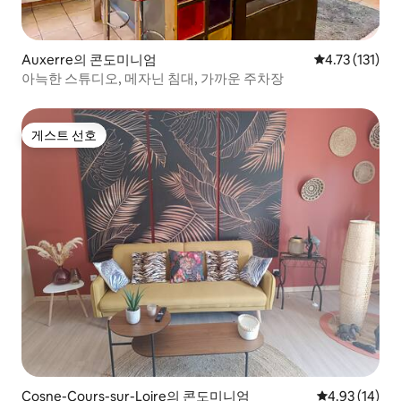
Auxerre의 콘도미니엄
평점 4.73점(5
4.73 (131)
아늑한 스튜디오, 메자닌 침대, 가까운 주차장
게스트 선호
게스트 선호
Cosne-Cours-sur-Loire의 콘도미니엄
평점 4.93점(5
4.93 (14)