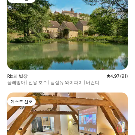
게스트 선호
Rix의 별장
평점 4.97점(5
4.97 (91)
물레방아 | 전용 호수 | 광섬유 와이파이 | 버건디
게스트 선호
게스트 선호