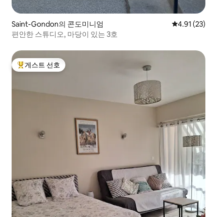
Saint-Gondon의 콘도미니엄
평점 4.91점(5
4.91 (23)
편안한 스튜디오, 마당이 있는 3호
게스트 선호
상위 게스트 선호