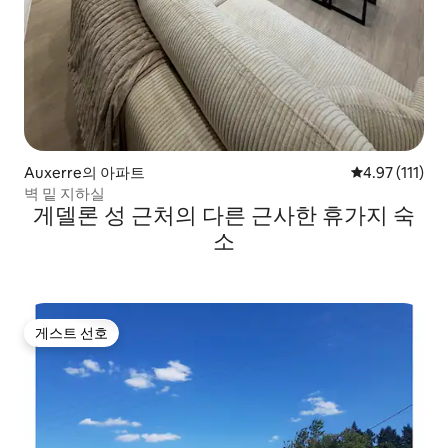
Auxerre의 아파트
평점 4.97점(5
4.97 (111)
벽 밑 지하실
게델론 성 근처의 다른 근사한 휴가지 숙
소
게스트 선호
게스트 선호