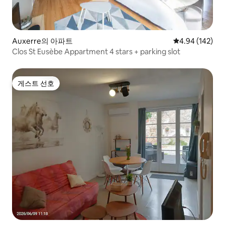
Auxerre의 아파트
평점 4.94점(5점
4.94 (142)
Clos St Eusèbe Appartment 4 stars + parking slot
게스트 선호
게스트 선호