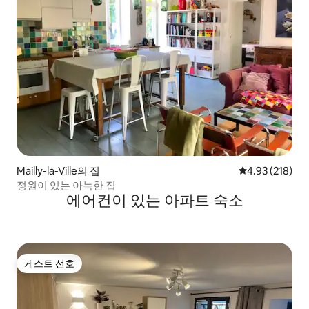
Mailly-la-Ville의 집
평점 4.93점(5점
4.93 (218)
정원이 있는 아늑한 집
에어컨이 있는 아파트 숙소
게스트 선호
게스트 선호