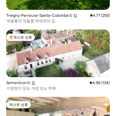
Treigny-Perreuse-Sainte-Colombe의 집
평점 4.77점(5
4.77 (255)
게델롱의 게들롱 맥채넷의 집
게스트 선호
상위 게스트 선호
Sementron의 집
평점 4.96점(5점
4.96 (134)
수영장이 있는 개성 있는 주택.
게스트 선호
게스트 선호