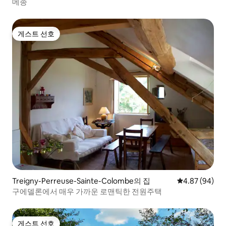
메종
게스트 선호
게스트 선호
Treigny-Perreuse-Sainte-Colombe의 집
평점 4.87점(5
4.87 (94)
구에델론에서 매우 가까운 로맨틱한 전원주택
게스트 선호