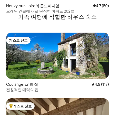
Neuvy-sur-Loire의 콘도미니엄
평점 4.7점(5
4.7 (50)
오래된 건물에 새로 단장한 아파트 202호
가족 여행에 적합한 하우스 숙소
게스트 선호
게스트 선호
Coulangeron의 집
평점 4.9점(5
4.9 (117)
전원적인 매력의 집
게스트 선호
상위 게스트 선호