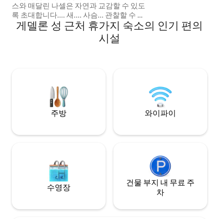
스와 매달린 나셀은 자연과 교감할 수 있도
록 초대합니다.... 새.... 사슴... 관찰할 수 있
게델론 성 근처 휴가지 숙소의 인기 편의
습니다. 숄 뒤에는 조용히 개울이 흐르고 고
정할 수 있습니다. 파리에서 1시간 30분 거
시설
리에 이상적으로 위치하여 루아르 성을 방
문할 수 있습니다.... 35분 거리에 있는 샤토
드 구들롱 (Château de Guedelon) 은 35분
거리에 있습니다.... 브리아레 운하에 들르
거나 산세르 (Sancerre) 의 파노라마 전망
을 감상할 수 있습니다. 자전거로 루아르는
숄에서 10분 거리에 있습니다.
주방
와이파이
건물 부지 내 무료 주
수영장
차