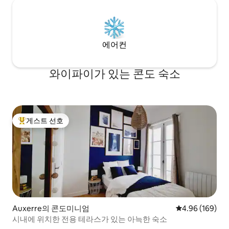
에어컨
와이파이가 있는 콘도 숙소
게스트 선호
상위 게스트 선호
Auxerre의 콘도미니엄
평점 4.96점(5점
4.96 (169)
시내에 위치한 전용 테라스가 있는 아늑한 숙소