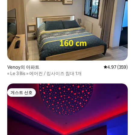
Venoy의 아파트
평점 4.97점(5점
4.97 (359)
« Le 3 Bis » 에어컨 / 킹사이즈 침대 1개
게스트 선호
게스트 선호