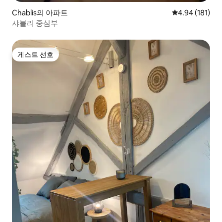
Chablis의 아파트
평점 4.94점(5
4.94 (181)
샤블리 중심부
게스트 선호
게스트 선호