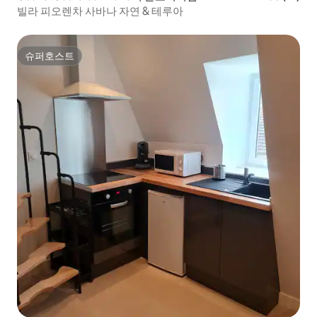
빌라 피오렌차 사바나 자연 & 테루아
슈퍼호스트
슈퍼호스트