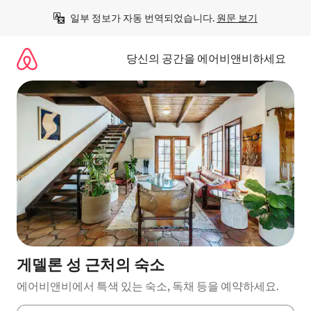
콘
일부 정보가 자동 번역되었습니다. 
원문 보기
텐
츠
로
당신의 공간을 에어비앤비하세요
바
로
가
기
게델론 성 근처의 숙소
에어비앤비에서 특색 있는 숙소, 독채 등을 예약하세요.