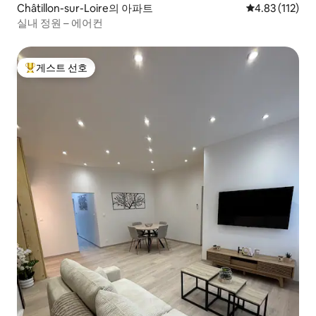
Châtillon-sur-Loire의 아파트
평점 4.83점(5
4.83 (112)
실내 정원 – 에어컨
게스트 선호
상위 게스트 선호