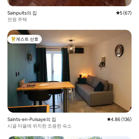
Sainpuits의 집
평점 5점(5
5 (67)
전원 주택
게스트 선호
상위 게스트 선호
Saints-en-Puisaye의 집
평점 4.86점(5점
4.86 (136)
시골 마을에 위치한 조용한 숙소