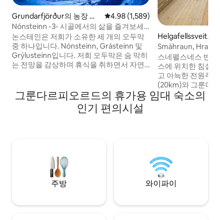
Grundarfjörður의 농장 체
평점 4.98점(5점 만점), 후기 1,589
4.98 (1,589)
험 숙소
Nónsteinn -3- 시골에서의 삶을 즐겨보세
요.
Helgafellssveit의 
논스테인은 저희가 소유한 세 개의 오두막
중 하나입니다. Nónsteinn, Grásteinn 및
Smàhraun, Hraunh
Grýlusteinn입니다. 저희 오두막은 숨 막히
스네펠스네스 반도
는 전망을 감상하며 휴식을 취하면서 자연
스에 위치한 침실 2
을 즐기기에 완벽한 휴양지입니다. 신혼, 커
고 아늑한 전원주
플, 친구에게 완벽합니다. 키르키우펠 - 키
(20km)와 그룬다
르키우펠스포스 - 스네펠스욕쿠틀 - 수렵 -
그룬다르피오르드의 휴가용 임대 숙소의
이에 위치하고 있습
용암 지대 - 검은 해변 - 조류 생활 - 고래 구
오븐, 주전자, 커피
인기 편의시설
경 - 산 전망 - 오로라 - 석양, 멋진 레스토랑
냉동고, 세탁기, 스
등 이곳 또는 근처에서 경험할 수 있는 것들
와이파이 등 모든 
이 많습니다.
습니다. 아름다운 
는 멋진 파티오가 
노래를 들을 수 있
상할 수 있습니다.
주방
와이파이