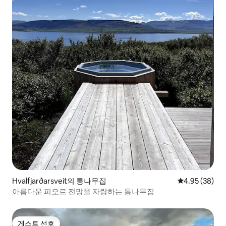
Hvalfjarðarsveit의 통나무집
평점 4.95점(5
4.95 (38)
아름다운 피오르 전망을 자랑하는 통나무집
게스트 선호