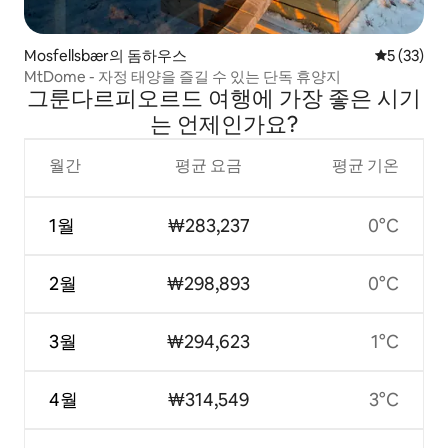
Mosfellsbær의 돔하우스
평점 5점(5
5 (33)
MtDome - 자정 태양을 즐길 수 있는 단독 휴양지
그룬다르피오르드 여행에 가장 좋은 시기
는 언제인가요?
월간
평균 요금
평균 기온
1월
₩283,237
0°C
2월
₩298,893
0°C
3월
₩294,623
1°C
4월
₩314,549
3°C