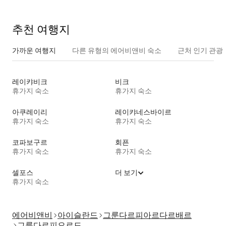
추천 여행지
가까운 여행지
다른 유형의 에어비앤비 숙소
근처 인기 관광
레이캬비크
비크
휴가지 숙소
휴가지 숙소
아쿠레이리
레이캬네스바이르
휴가지 숙소
휴가지 숙소
코파보구르
회픈
휴가지 숙소
휴가지 숙소
셀포스
더 보기
휴가지 숙소
에어비앤비
아이슬란드
그룬다르피아르다르배르
그룬다르피오르드