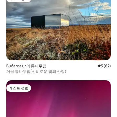
게스트 선호
Búðardalur의 통나무집
평점 5점(5
5 (62)
거울 통나무집(신비로운 빛의 산장)
게스트 선호
게스트 선호