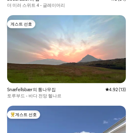
더 미러 스위트 4 - 글레이머리
게스트 선호
게스트 선호
Snæfellsbær의 통나무집
평점 4.92점(5
4.92 (13)
토루부드 - 바다 전망 헬나르
게스트 선호
상위 게스트 선호