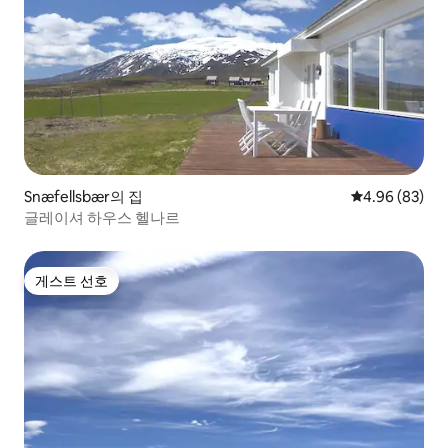
Snæfellsbær의 집
평점 4.96점(5
4.96 (83)
글레이셔 하우스 헬나르
게스트 선호
게스트 선호