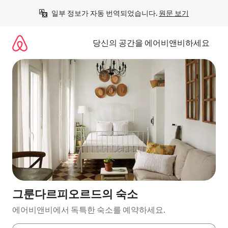
콘
일부 정보가 자동 번역되었습니다. 
원문 보기
텐
츠
로
당신의 공간을 에어비앤비하세요
바
로
가
기
그룬다르피오르드의 숙소
에어비앤비에서 독특한 숙소를 예약하세요.