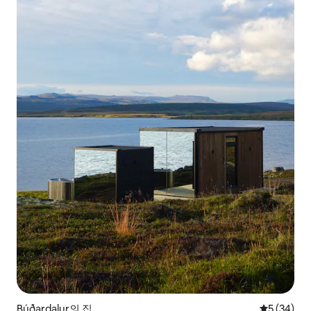
Búðardalur의 집
평점 5점(5
5 (34)