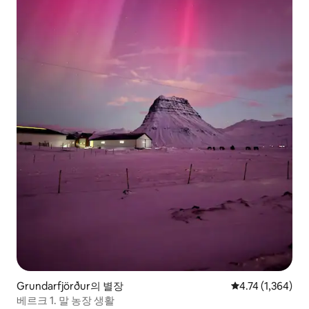
Grundarfjörður의 별장
평점 4.74점(5점 
4.74 (1,364)
베르크 1. 말 농장 생활