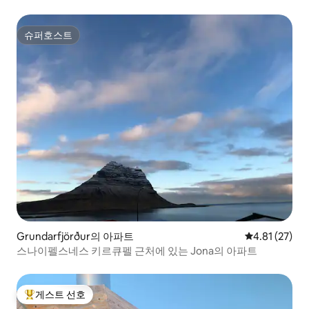
슈퍼호스트
슈퍼호스트
Grundarfjörður의 아파트
평점 4.81점(5
4.81 (27)
스나이펠스네스 키르큐펠 근처에 있는 Jona의 아파트
게스트 선호
상위 게스트 선호