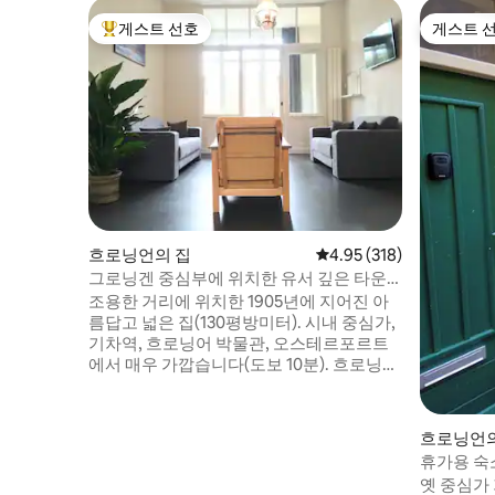
게스트 선호
게스트 
상위 게스트 선호
게스트 
흐로닝언의 집
평점 4.95점(5점 만점), 
4.95 (318)
그로닝겐 중심부에 위치한 유서 깊은 타운
하우스 + 주차
조용한 거리에 위치한 1905년에 지어진 아
름답고 넓은 집(130평방미터). 시내 중심가,
기차역, 흐로닝어 박물관, 오스테르포르트
에서 매우 가깝습니다(도보 10분). 흐로닝언
을 둘러보기에 특징적인 거리에 있는 이상
적이고 고급스럽고 조용한 B&B입니다. 이
숙소는 최대 4명의 게스트를 수용할 수 있습
흐로닝언의
니다(침실 2개). 요청 시 방문객을 위한 주차
휴가용 숙소
권을 이용할 수 있습니다(필요한 시간에 따
옛 중심가
라 하루 최대 15유로의 추가 요금 부과). 사전