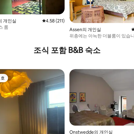
의 개인실
평점 4.58점(5점 만점), 후기 211개
4.58 (211)
스 룸
Assen의 개인실
위층에는 아늑한 더블룸이 있습니
 후기 57개
조식 포함 B&B 숙소
선호
선호
Onstwedde의 개인실