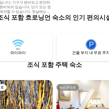
집입니다. 가구가 완비되고 편안하
아늑한 호스트와 함께 머물러 보
 완비되어 있습니다. 단기 또는 장
 예약할 수 있습니다. 첫날에는 부
조식 포함 흐로닝언 숙소의 인기 편의시
유기농 셀프서비스 아침 식사가
있습니다. 근처의 슈퍼마켓은
rderweg 96-98에 있습니다(오후
영업/일요일 오후 8시). B&B에는
 공간이 없습니다. 멀지 않고 가장
션은 오스터포르트 주차장입니다.
은 트롬프싱겔 23입니다.
와이파이
건물 부지 내 무료 주
조식 포함 주택 숙소
선호
슈퍼호스트
선호
슈퍼호스트