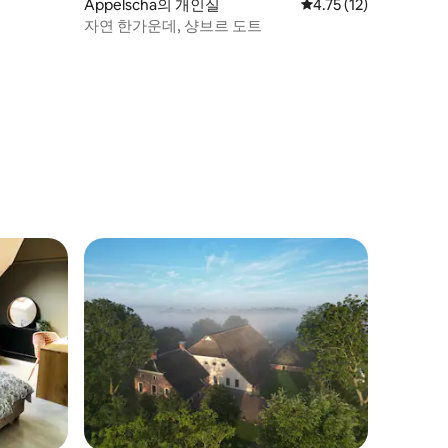
Appelscha의 개인실
평점 4.75점(5점 만점),
4.75 (12)
자연 한가운데, 샹브르 도트