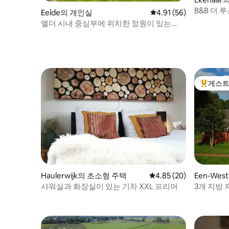
B&B 더
Eelde의 개인실
평점 4.91점(5점 만점),
4.91 (56)
엘더 시내 중심부에 위치한 정원이 있는
B&B, 비행기 객실
게스트
상위 게
Haulerwijk의 초소형 주택
평점 4.85점(5점 만점),
4.85 (20)
Een-We
샤워실과 화장실이 있는 기차 XXL 프리어
3개 지방 