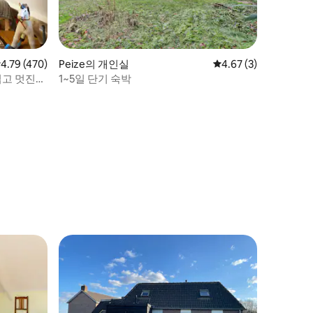
점 4.79점(5점 만점), 후기 470개
4.79 (470)
Peize의 개인실
평점 4.67점(5점 만점)
4.67 (3)
럽고 멋진
1~5일 단기 숙박