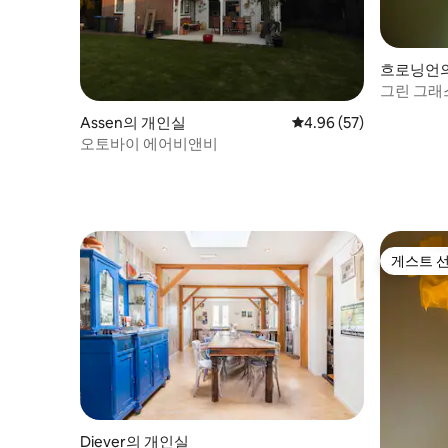
흐로닝언
그린 그래
Assen의 개인실
평점 4.96점(5점 만점),
4.96 (57)
오토바이 에어비앤비
게스트 
게스트 
Diever의 개인실