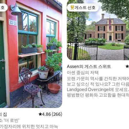
선호
게스트 선호
선호
상위 게스트 선호
후기 318개
Assen의 게스트 스위트
평
아센 중심의 저택
오랜 가문의 역사를 간직한 저택
보고 싶으신 적 있나요? 그런 다
Landgoed Overcingel에 오세
평범했던 평화와 고요함을 현대
로 경험해보세요. 2024년, 이 저
기에 걸친 가족 전통에서 드렌스
이전되었습니다. 부동산을 보존
 집
평점 4.86점(5점 만점), 후기 266개
4.86 (266)
이곳을 분위기 있는 B&B로 부분
 '더 로빈'
결정했습니다. 게스트를 따뜻하
 가장자리에 위치한 멋지고 아늑
최대한 편안하게 머물 수 있도록