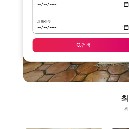
체크아웃
검색
최
위