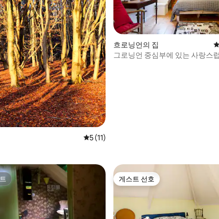
후기 116개
흐로닝언의 집
평
그로닝언 중심부에 있는 사랑스
B&B
평점 5점(5점 만점), 후기 11개
5 (11)
트
게스트 선호
트
게스트 선호