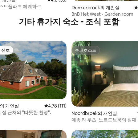
 루스트플라츠 에케하르
 후기 56개
Donkerbroek의 개인실
평
BnB Het West - Garden room
기타 휴가지 숙소 - 조식 포함
 선호
슈퍼호스트
스트 선호
슈퍼호스트
 후기 20개
st의 개인실
평점 4.78점(5점 만점), 후기 111개
4.78 (111)
지점 근처의 "따뜻한 환영".
Noordbroek의 개인실
메종 라 루츠! 노르드브룩의 침대