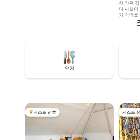
한 작은 
에 예약하시기 바랍니다. 또한 자전거 2대를
며 시설이
무료로 이용하실 수 있습니다.
기 숙박을
분적으로 
준비되어 
Meeuwe
10시까지 
자체 주차
저렴한 옵
거리 이름
주방
게스트 선호
게스트 
상위 게스트 선호
게스트 