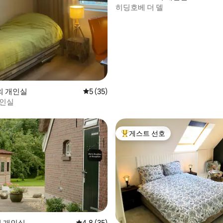
히딩호베 더 델
의 개인실
평점 5점(5점 만점), 후기 35개
5 (35)
개인실
게스트 선호
상위 게스트 선호
r의 개인실
평점 4.8점(5점 만점), 후기 35개
4.8 (35)