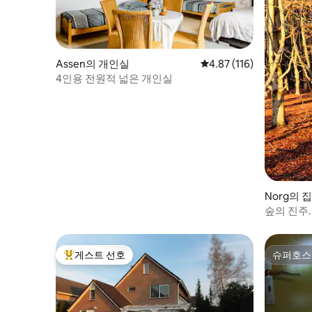
Assen의 개인실
평점 4.87점(5점 만점), 
4.87 (116)
4인용 전원적 넓은 개인실
Norg의 집
숲의 진주.
게스트 선호
슈퍼호스
상위 게스트 선호
슈퍼호스