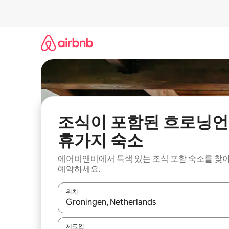
콘
텐
츠
로
바
로
가
기
조식이 포함된 흐로닝언
휴가지 숙소
에어비앤비에서 특색 있는 조식 포함 숙소를 찾
예약하세요.
위치
결과가 나오면 위·아래 화살표 키를 사용하거나 터치
체크인