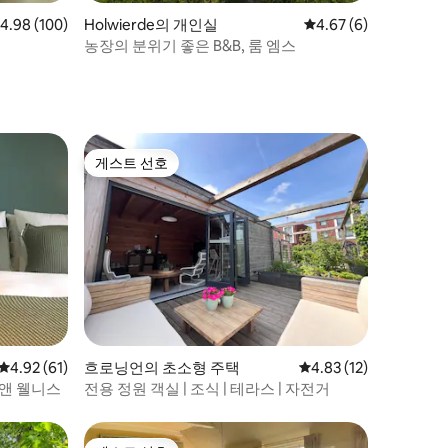
점 4.98점(5점 만점), 후기 100개
4.98 (100)
Holwierde의 개인실
평점 4.67점(5점 만점)
4.67 (6)
농장의 분위기 좋은 B&B, 룸 엠스
게스트 선호
게스트 선호
평점 4.92점(5점 만점), 후기 61개
4.92 (61)
흐로닝언의 초소형 주택
평점 4.83점(5점 만점),
4.83 (12)
 앤 웰니스
전용 정원 객실 | 조식 | 테라스 | 자전거