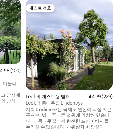
Stadska
게스트 선호
게스트 
게스트 선호
게스트 
제네트의
태양 전지
용한 게스
라스 및 정원. 1박 조식 포함 
외곽에 앉아 
전거 및 
습니다. 
다. 도로
언, 아센
스타드카날
점 4.98점(5점 만점), 후기 100개
4.98 (100)
습니다. 
3km 거
에 머물러
음
요. 그 당시에
Leek의 게스트용 별채
평점 4.79점(5점 만점), 
4.79 (229)
적인 방식으
Leek의 통나무집 Lindehuys
택은 수 세
저희 Lindehuys는 목재로 완전히 직접 지은
 풍경으로
곳으로, 넓고 푸르른 정원에 위치해 있습니
하기 위해
다. 이 통나무집에서 완전한 프라이버시를
 전환하기로
누리실 수 있습니다. 샤워실과 화장실이 있
게 맞이하고
습니다. 또한, 주전자, Senseo 커피 메이커,
 배려하는