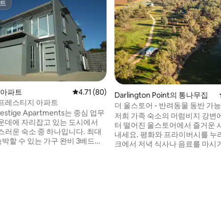
트
트
, 후기 7개
h의 아파트
평점 4.71점(5점 만점), 후기 80개
4.71 (80)
Darlington Point의 통나무집
프레스티지 아파트
더 울스토어 - 반려동물 동반 가능
 Prestige Apartments는 중심 업무
저희 가족 숙소의 머럼비지 강변에
운데에 자리잡고 있는 도시에서
터 떨어진 울스토어에서 즐거운 
러운 숙소 중 하나입니다. 최대
내세요. 평화와 프라이버시를 누리세
숙박할 수 있는 가구 완비 3베드룸
크에서 저녁 식사나 음료를 마시거
0 3명 300달
를 가져와 물에 줄을 서거나, 화덕
 5명 $400 6명 $450 표준 예약
을 보거나, 책을 읽고 휴식을 취하
대 1개가 필요한 2인용입니다. 2명
한 모든 편안함을 갖춘 신선한 
2개 필요로 하는 경우 1박당 50달
특징입니다. 집처럼 편안한 이 숙
니다. 2명이 침실 2개를
에 드실 거예요. 소파 베드는 예약당 추가 $
는 경우, 3명으로 숙소를 예약해
40가 부과됩니다. 이제 다양한 가정식 냉동
요리를 구매할 수 있습니다.