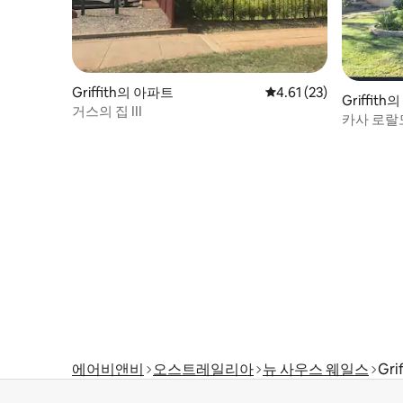
Griffith의 아파트
평점 4.61점(5점 만점),
4.61 (23)
Griffith의
거스의 집 III
카사 로랄
에어비앤비
오스트레일리아
뉴 사우스 웨일스
Gri