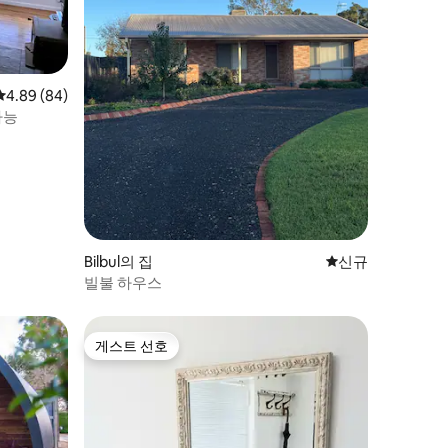
평점 4.89점(5점 만점), 후기 84개
4.89 (84)
가능
Bilbul의 집
신규 숙소
신규
빌불 하우스
게스트 선호
게스트 선호