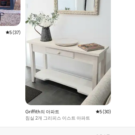
평점 5점(5점 만점), 후기 37개
5 (37)
Griffith의 아파트
평점 5점(5점 만점),
5 (30)
침실 2개 그리피스 이스트 아파트