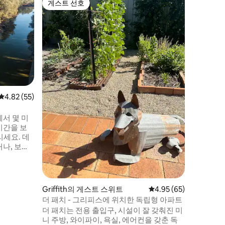
게스트 선호
게스트 선호
The Holi
실 2개
홀리데이 
불과 몇 
에 위치한
명까지 숙
마스터 침
실, 무료 
차고, 2
분의 창문
버시와 편
평점 4.82점(5점 만점), 후기 55개
4.82 (55)
및 평화로
이상적입
서 몇 미
시간을 보
요. 데
나, 보트
 옆에서 별
세요. 필요
인테리어가
소가 마음
Griffith의 게스트 스위트
평점 4.95점(5점 만점),
4.95 (65)
더 패치 - 그리피스에 위치한 독립형 아파트
더 패치는 전용 출입구, 시설이 잘 갖춰진 미
니 주방, 와이파이, 욕실, 에어컨을 갖춘 독