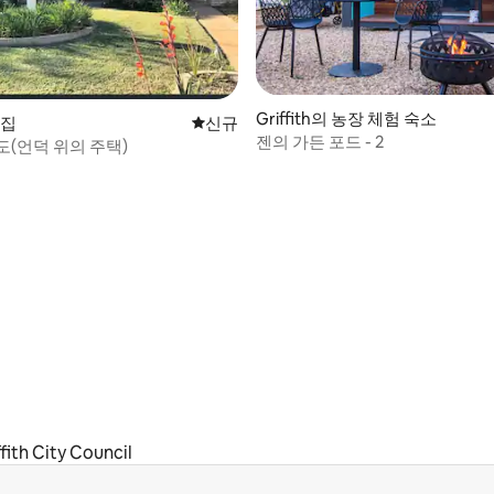
 후기 23개
Griffith의 농장 체험 숙소
 집
신규 숙소
신규
젠의 가든 포드 - 2
도(언덕 위의 주택)
ffith City Council