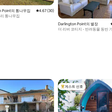
ton Point의 통나무집
평점 4.67점(5점 만점), 후기 30개
4.67 (30)
짜리 통나무집
 후기 68개
Darlington Point의 별장
더 리버 코티지 - 반려동물 동반 
게스트 선호
상위 게스트 선호