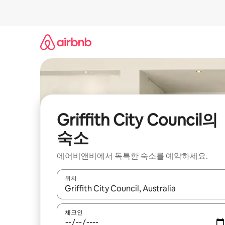
콘
텐
츠
로
바
로
가
기
Griffith City Council의
숙소
에어비앤비에서 독특한 숙소를 예약하세요.
위치
결과가 나오면 위·아래 화살표 키를 사용하거나 터치
체크인