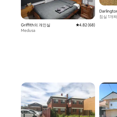
Darling
침실 1개
Griffith의 개인실
평점 4.82점(5점 만점),
4.82 (68)
Medusa