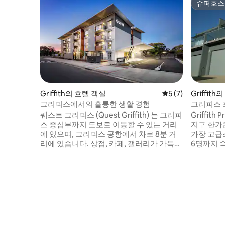
슈퍼호스
슈퍼호스
Griffith의 호텔 객실
평점 5점(5점 만점)
5 (7)
Griffit
그리피스에서의 훌륭한 생활 경험
그리피스 
퀘스트 그리피스 (Quest Griffith) 는 그리피
Griffith
스 중심부까지 도보로 이동할 수 있는 거리
지구 한가
에 있으며, 그리피스 공항에서 차로 8분 거
가장 고급스
리에 있습니다. 상점, 카페, 갤러리가 가득한
6명까지 
반나 애비뉴까지 도보 거리. Griffith Base
아파트입니다. 요금: 1~2명 $25
Hospital, TAFE. 스튜디오와 1, 2, 3베드룸 아
러 4명 $350
파트를 포함한 68개의 레지던스를 갖추고
은 Q/S 침
있습니다. 퀘스트 그리피스 레지던스 스타
이 침대를 
일의 호텔 객실은 단기 또는 장기 숙박에 적
러가 추가로 부과됩
합한 편안하고 편안한 그리피스 숙박 경험
필요로 하
을 제공합니다. 전기차 충전기 사용가능합
주세요.
니다.