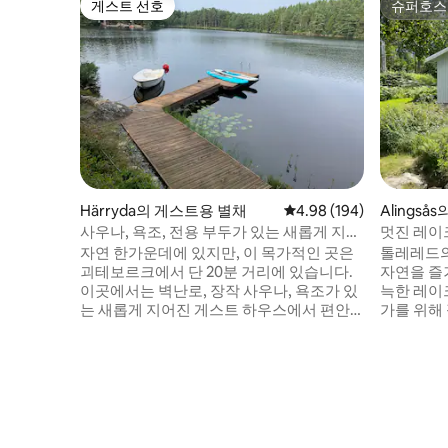
게스트 선호
슈퍼호스
게스트 선호
슈퍼호스
Härryda의 게스트용 별채
평점 4.98점(5점 만점), 
4.98 (194)
Alingså
사우나, 욕조, 전용 부두가 있는 새롭게 지어
멋진 레이
진 오두막
분
자연 한가운데에 있지만, 이 목가적인 곳은
톨레레드의
괴테보르크에서 단 20분 거리에 있습니다.
자연을 즐
이곳에서는 벽난로, 장작 사우나, 욕조가 있
늑한 레이
는 새롭게 지어진 게스트 하우스에서 편안
가를 위해
하게 지낼 수 있습니다. 집 전체를 둘러싸고
다. 두 명이
넓은 발코니가 있습니다. 아래에는 아침 수
주세요! 
영을 즐길 수 있는 전용 부두로 이어지는 아
있으며, 
늑한 산책로(50m)가 있습니다. 노 젓는 보
니다. GPS를 이용해 저희 오두막으로 오실
트를 타고 여행하거나 낚시의 운을 시험해
수 없습니
보거나 두 개의 SUP를 빌려보세요. 바로 근
희에게 연락해주세요
처에는 하이킹, 달리기, 산악 자전거를 즐길
은 간이 