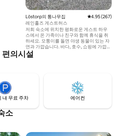
Löstorp의 통나무집
평점 4.95점(5점 만점), 
4.95 (267)
레인홀즈 게스트허스
저희 숙소에 위치한 평화로운 게스트 하우
스에서 온 가족이나 친구와 함께 휴식을 취
하세요. 모퉁이를 돌면 야생 동물이 있는 자
연과 가깝습니다. 바다, 호수, 쇼핑에 가깝습
인기 편의시설
니다. 도심에서 가까운 거리에 있는 시골에
머물러 보세요. 예테보리에서 25분 거리에
있습니다! 아침 햇살과 함께 일어나 데크에
서 커피를 마시며 새들이 지저귀는 소리를
즐겨보세요. 산딸기, 버섯, 아늑한 산책로가
풍부한 숲속에서 여행을 떠나보세요. 석양
을 감상하며 저녁 식사를 즐겨보세요! 100스
웨덴 크로나로 밤새 전기차 충전 가능
 내 무료 주차
에어컨
 숙소