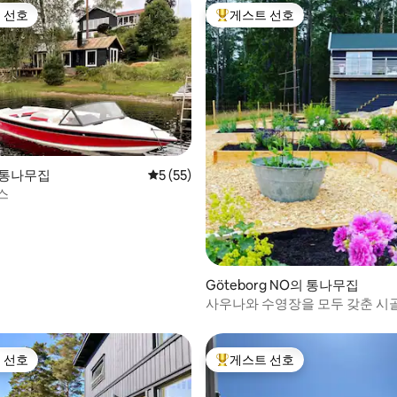
 선호
게스트 선호
스트 선호
상위 게스트 선호
의 통나무집
평점 5점(5점 만점), 후기 55개
5 (55)
스
 후기 94개
Göteborg NO의 통나무집
사우나와 수영장을 모두 갖춘 시
의 B&B.
 선호
게스트 선호
스트 선호
상위 게스트 선호