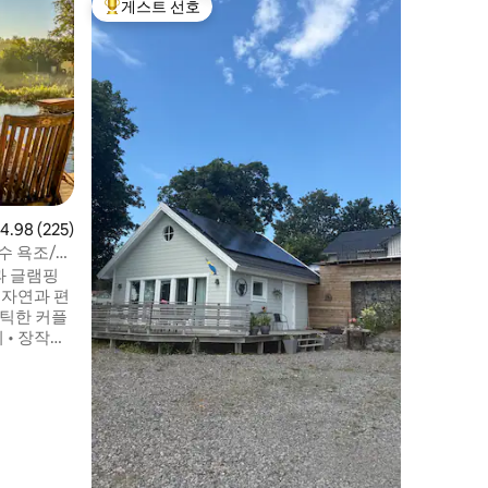
게스트 선호
게스트
상위 게스트 선호
상위 게
호숫가에 
다음 여름
는 호수가
습니다. 이 숙소 (139 ㎡) 는 고텐부르크에서
50km 
니다. 자체
은 전면에
까지 햇살
의 모래사
로 들어갑니
점 4.98점(5점 만점), 후기 225개
4.98 (225)
가 있는 
여름에는 
수 욕조/고
가 있습니
과 글램핑
 자연과 편
맨틱한 커플
 • 와이파
/수건 • 메
2대 • 선베
워기