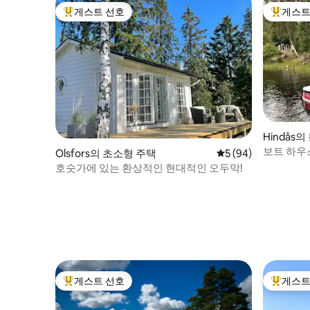
게스트 선호
게스트
상위 게스트 선호
상위 게
Hindås
보트 하우
Olsfors의 초소형 주택
평점 5점(5점 만점),
5 (94)
호숫가에 있는 환상적인 현대적인 오두막!
게스트 선호
게스트
상위 게스트 선호
상위 게