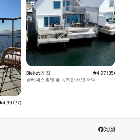
Bleket의 집
평점 4.97점(5점 만점),
4.97 (35)
클레데스홀멘 옆 독특한 해변 저택
평점 4.99점(5점 만점), 후기 77개
4.99 (77)