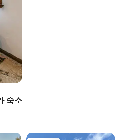
휴가 숙소
Alingså