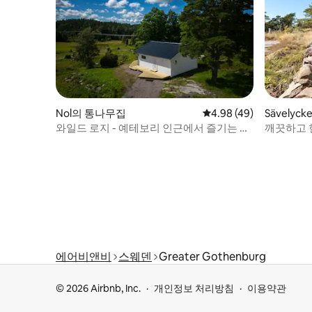
Nol의 통나무집
평점 4.98점(5점 만점),
4.98 (49)
Sävelyc
와일드 로지 - 예테보리 인근에서 즐기는 고
깨끗하고 
급 자연 속 숙박
서 가깝습
에어비앤비
스웨덴
Greater Gothenburg
© 2026 Airbnb, Inc.
개인정보 처리방침
이용약관