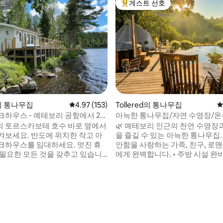
트
게스트 선호
트
상위 게스트 선호
후기 194개
s의 통나무집
평점 4.97점(5점 만점), 후기 153개
4.97 (153)
Tollered의 통나무집
평
크하우스 - 예테보리 공항에서 25
아늑한 통나무집/자연 수영장/온
텐부르크 인근
 토르스카보테 호수 바로 옆에서
🌿 예테보리 인근의 천연 수영장
겨보세요. 반도에 위치한 작고 아
을 즐길 수 있는 아늑한 통나무집.
크하우스를 임대하세요. 멋진 휴
안함을 사랑하는 가족, 친구, 로
 필요한 모든 것을 갖추고 있습니
에게 완벽합니다. • 주방 시설 완비 • 장작을
 머무르기에 완벽합니다. 참고해
태워 난방하는 온수 욕조 • 반려동물 동반 가
침구와 수건을 유료로 대여하실 수
능 • 글램핑텐트 25㎡ • 대형 정원 • 지붕이
원하시면 직접 준비하실 수도 있습
있는 파티오 • 에어컨 + 바닥 난방
이 • 가스 바비큐 그릴 • 넷플릭스/HBO • 샤
다. 올바른 경로를 확인하려면 저
워기/욕조 • 세탁기/건조기 • 침구
. 레이크하우스에는 작
모리폼 매트리스 • 여름철 자전거 
주방, 샤워기와 변기가 있는 욕실이
드 2개 • 벽난로 • 야외 태양열 샤