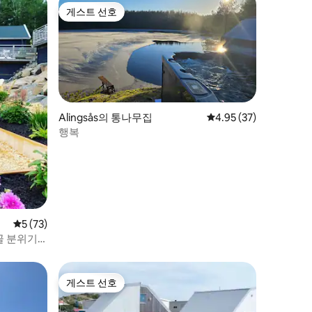
게스트 선호
게스트 선호
Alingsås의 통나무집
평점 4.95점(5점 만점),
4.95 (37)
행복
평점 5점(5점 만점), 후기 73개
5 (73)
골 분위기
게스트 선호
게스트 선호