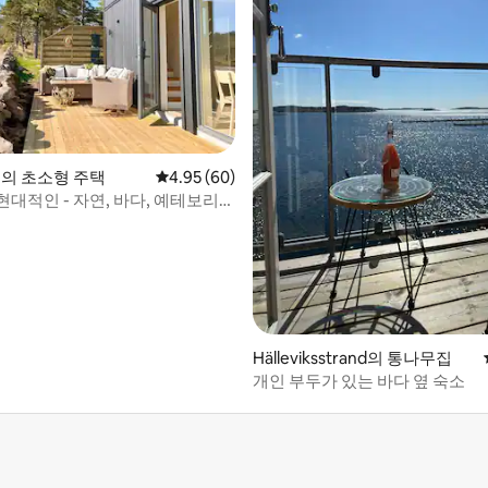
 후기 49개
ke의 초소형 주택
평점 4.95점(5점 만점), 후기 60개
4.95 (60)
현대적인 - 자연, 바다, 예테보리에
니다
Hälleviksstrand의 통나무집
개인 부두가 있는 바다 옆 숙소