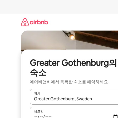
콘
텐
츠
로
바
로
가
기
Greater Gothenburg의
숙소
에어비앤비에서 독특한 숙소를 예약하세요.
위치
결과가 나오면 위·아래 화살표 키를 사용하거나 터치
체크인