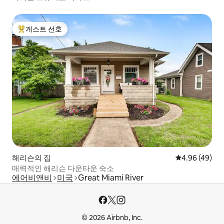
게스트 선호
상위 게스트 선호
해리슨의 집
평점 4.96점(5
4.96 (49)
매력적인 해리슨 다운타운 숙소
에어비앤비
미국
Great Miami River
© 2026 Airbnb, Inc.