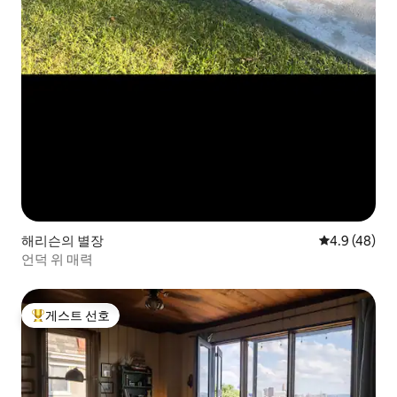
해리슨의 별장
평점 4.9점(5
4.9 (48)
언덕 위 매력
게스트 선호
상위 게스트 선호