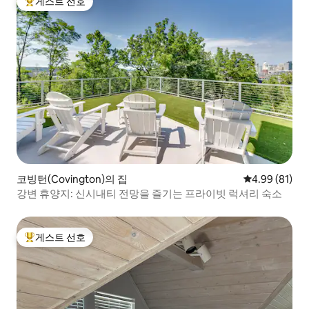
게스트 선호
상위 게스트 선호
코빙턴(Covington)의 집
평점 4.99점(5
4.99 (81)
강변 휴양지: 신시내티 전망을 즐기는 프라이빗 럭셔리 숙소
게스트 선호
상위 게스트 선호