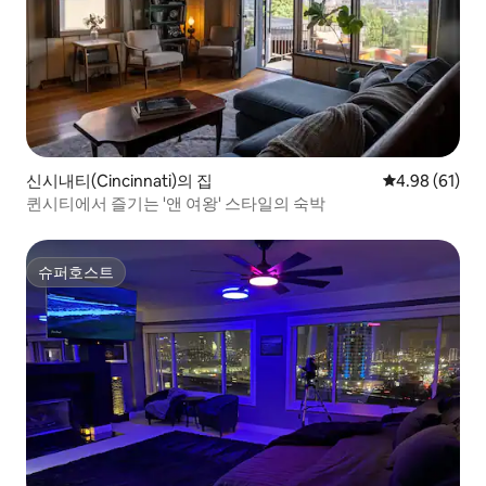
신시내티(Cincinnati)의 집
평점 4.98점(5
4.98 (61)
퀸시티에서 즐기는 '앤 여왕' 스타일의 숙박
슈퍼호스트
슈퍼호스트