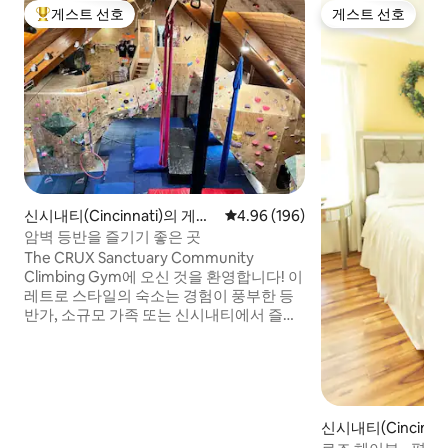
게스트 선호
게스트 선호
상위 게스트 선호
게스트 선호
신시내티(Cincinnati)의 게스
평점 4.96점(5점 만점), 후기 196
4.96 (196)
트 스위트
암벽 등반을 즐기기 좋은 곳
The CRUX Sanctuary Community
Climbing Gym에 오신 것을 환영합니다! 이
레트로 스타일의 숙소는 경험이 풍부한 등
반가, 소규모 가족 또는 신시내티에서 즐겁
게 머물 곳을 찾는 모든 사람에게 완벽한 휴
양지입니다. 신시내티 시내에서 단 5분 거
리에 편리하게 위치하고 있으며, 멋진 전망,
다양한 레스토랑, 현지 관광지에서 차로 가
까운 거리에 있습니다. 리모델링을 거친
신시내티(Cincinnat
100% 태양광 발전 전력 사용의 이 전 교회는
저희 프라이스 힐 동네에 있는 많은 독특한