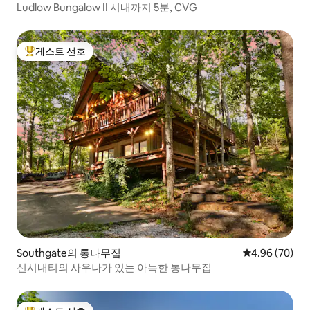
Ludlow Bungalow II 시내까지 5분, CVG
게스트 선호
상위 게스트 선호
Southgate의 통나무집
평점 4.96점(5
4.96 (70)
신시내티의 사우나가 있는 아늑한 통나무집