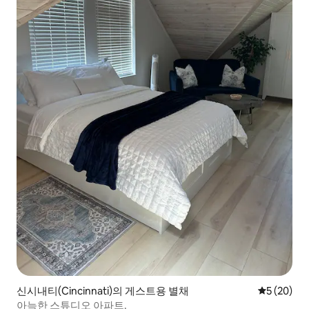
신시내티(Cincinnati)의 게스트용 별채
평점 5점(5
5 (20)
아늑한 스튜디오 아파트.