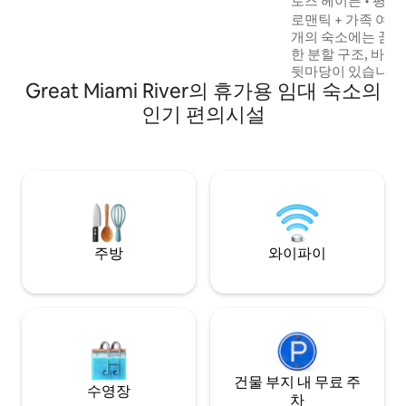
로즈 헤이븐 • 평화로
장소 중 하나입니다. thecruxsanctuary를
여행에 적합
로맨틱 + 가족 여행에
검색하여 저희를 찾아보세요.
개의 숙소에는 꿈같
한 분할 구조, 바비
뒷마당이 있습니다. 
Great Miami River의 휴가용 임대 숙소의
게임을 좋아할 것이
록 유아용 장비를 
인기 편의시설
대, 유아용 의자 등!
기름, 모든 도구를
보세요. 피어난 장
작하고 욕조에 몸을
플, 가족 및 작은
입니다! 가족 동네,
다.
주방
와이파이
건물 부지 내 무료 주
수영장
차