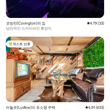
코빙턴(Covington)의 집
평점 4.79점(5
4.79 (33)
낭만적인 스카이라인 휴양지
게스트 선호
상위 게스트 선호
러들로(Ludlow)의 초소형 주택
평점 4.91점(5
4.91 (433)