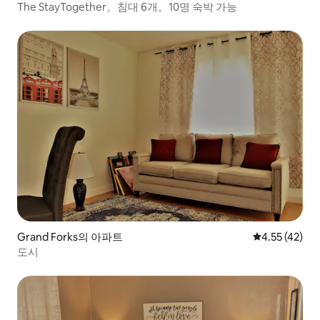
The StayTogether。침대 6개。10명 숙박 가능
Grand Forks의 아파트
평점 4.55점(5
4.55 (42)
도시