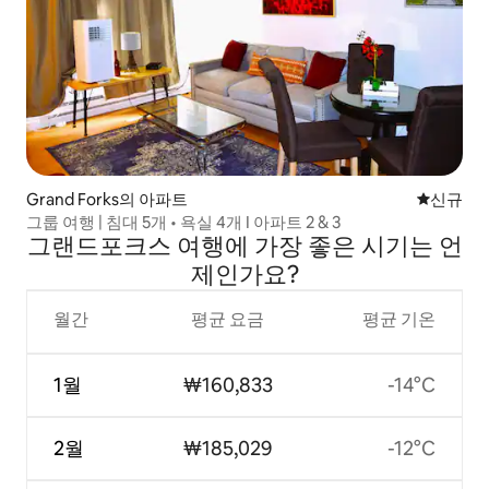
Grand Forks의 아파트
신규 숙소
신규
그룹 여행 | 침대 5개 • 욕실 4개 I 아파트 2 & 3
그랜드포크스 여행에 가장 좋은 시기는 언
제인가요?
월간
평균 요금
평균 기온
1월
₩160,833
-14°C
2월
₩185,029
-12°C