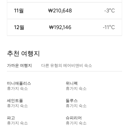
11월
₩210,648
-3°C
12월
₩192,146
-11°C
추천 여행지
가까운 여행지
다른 유형의 에어비앤비 숙소
미니애폴리스
위니펙
휴가지 숙소
휴가지 숙소
세인트폴
둘루스
휴가지 숙소
휴가지 숙소
파고
슈피리어
휴가지 숙소
휴가지 숙소