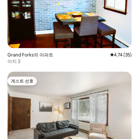
Grand Forks의 아파트
평점 4.74점(5
4.74 (35)
아치 3
게스트 선호
게스트 선호