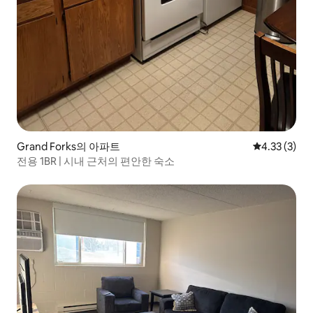
Grand Forks의 아파트
평점 4.33점(
4.33 (3)
전용 1BR | 시내 근처의 편안한 숙소