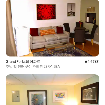
Grand Forks의 아파트
평점 4.67점(
4.67 (3)
주방 및 인터넷이 완비된 2BR/1.5BA