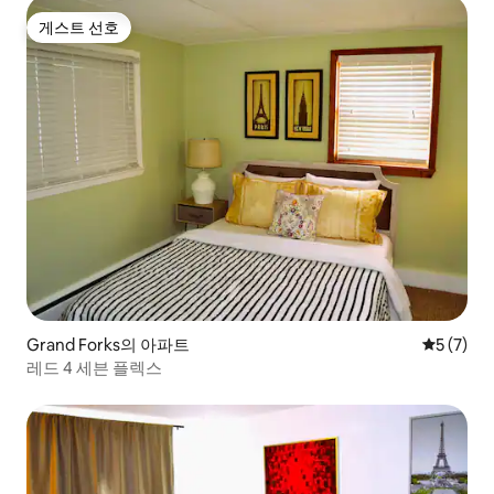
게스트 선호
게스트 선호
Grand Forks의 아파트
평점 5점(
5 (7)
레드 4 세븐 플렉스