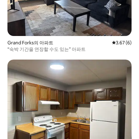
Grand Forks의 아파트
평점 3.67점(
3.67 (6)
“숙박 기간을 연장할 수도 있는” 아파트