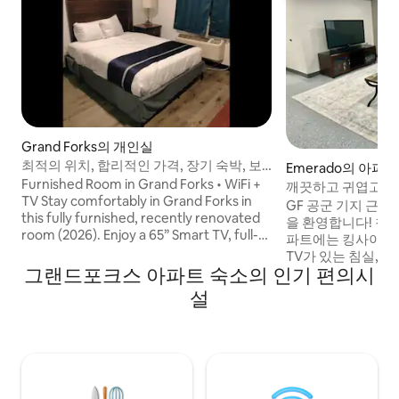
Grand Forks의 개인실
최적의 위치, 합리적인 가격, 장기 숙박, 보
Emerado의 아파트
증금 없음
Furnished Room in Grand Forks • WiFi +
깨끗하고 귀엽고 에
TV Stay comfortably in Grand Forks in
GF 공군 기지 근처
this fully furnished, recently renovated
을 환영합니다! 침실 2개/욕실 1개의 이 아
room (2026). Enjoy a 65” Smart TV, full-
파트에는 킹사이즈 
size refrigerator, stovetop, free high-
TV가 있는 침실, 
speed WiFi, and all utilities included.
그랜드포크스 아파트 숙소의 인기 편의시
넓은 진입로에 노상
Property features include laundry,
되어 있습니다. 여행하는 전문가를 위한 전
설
business center, 24-hour front desk,
용 사무 공간과 컨벡
housekeeping, and pet-friendly
플레이트, 크록팟,
accommodations. Perfect for short or
가 구비된 확장형 간
extended stays with flexible, hassle-free
내 주차장과 상점 
living.Make some memories at this
습니다. 반려동물 수수료가 부과되므로 예
unique and family-friendly place.
약에 반려동물을 추