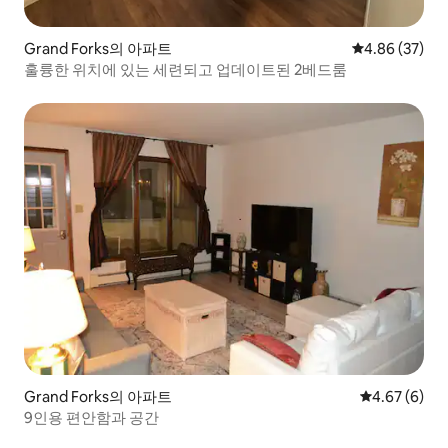
Grand Forks의 아파트
평점 4.86점(5
4.86 (37)
훌륭한 위치에 있는 세련되고 업데이트된 2베드룸
Grand Forks의 아파트
평점 4.67점(
4.67 (6)
9인용 편안함과 공간