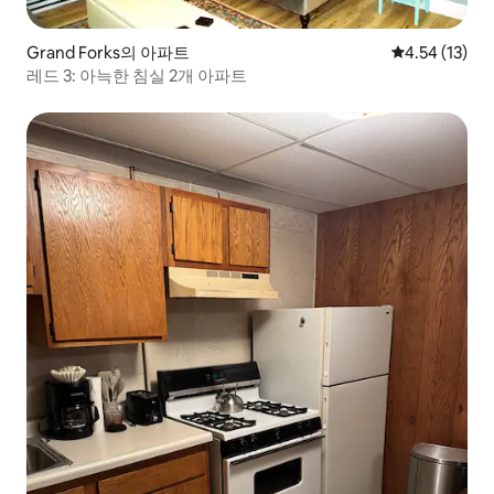
Grand Forks의 아파트
평점 4.54점(5
4.54 (13)
레드 3: 아늑한 침실 2개 아파트