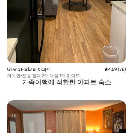
Grand Forks의 아파트
평점 4.59점(5
4.59 (76)
아늑한/전용 침대 2개 욕실 1개 아파트
가족여행에 적합한 아파트 숙소