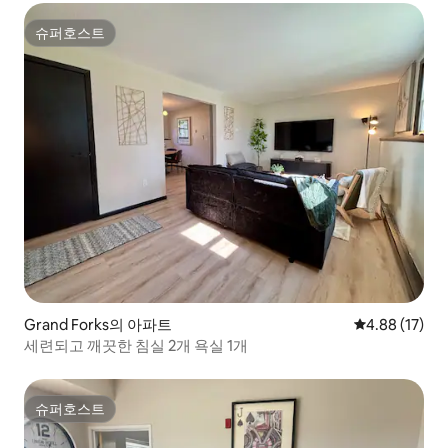
슈퍼호스트
슈퍼호스트
Grand Forks의 아파트
평점 4.88점(5
4.88 (17)
세련되고 깨끗한 침실 2개 욕실 1개
슈퍼호스트
슈퍼호스트