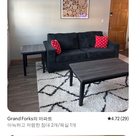
Grand Forks의 아파트
평점 4.72점(5
4.72 (29)
아늑하고 저렴한 침대 2개/욕실 1개