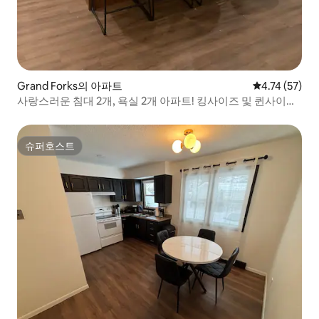
Grand Forks의 아파트
평점 4.74점(5
4.74 (57)
사랑스러운 침대 2개, 욕실 2개 아파트! 킹사이즈 및 퀸사이즈
침대.
슈퍼호스트
슈퍼호스트