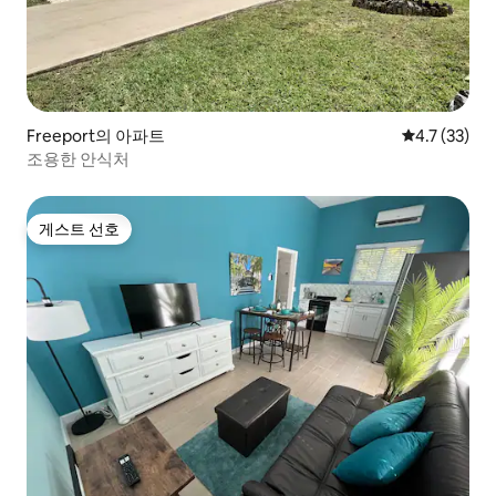
Freeport의 아파트
평점 4.7점(5
4.7 (33)
조용한 안식처
게스트 선호
게스트 선호