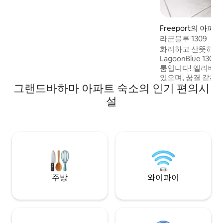
Walking distance to a variety of dining
and entertainment options Taino
Gardens is perfect for leisure or
Freeport의 아파트
business. Parties not permitted
라군블루 1309
화려하고 산뜻하며 
LagoonBlue 1
룸입니다! 엘리베이
있으며, 꿈결 같은
그랜드바하마 아파트 숙소의 인기 편의시
랑하고, 진정한 바
습니다. 필요한 모
설
했습니다. 화창한 
녁 식사를 즐길 수 
색 바다와 열대 낙
섬 보석 같은 곳. 이 밝은 스튜디오는 최대 4
명의 게스트를 수용
침대와 편안한 접이
있습니다. 해변가의 천국에 오신 것을 환영
합니다🏝🦩
주방
와이파이