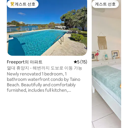
게스트 선호
게스트 선호
상위 게스트 선호
게스트 선호
Freeport의 아파트
평점 5점(5점 만점), 후기 15
5 (15)
열대 휴양지 - 해변까지 도보로 이동 가능
Newly renovated 1 bedroom, 1
bathroom waterfront condo by Taino
Beach. Beautifully and comfortably
furnished, includes full kitchen,
washer/dryer, A/C and Smart TV. Enjoy
morning coffee and sparkling water
views from your private balcony, lounge
by the pool, fish off the dock or wander
across the road to the powdery sand
and turquoise waters of Taino Beach.