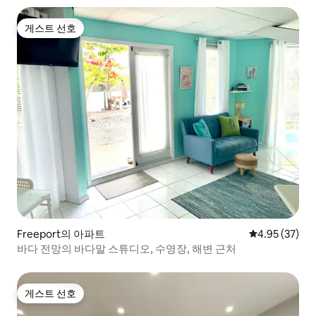
게스트 선호
게스트 선호
Freeport의 아파트
평점 4.95점(5
4.95 (37)
바다 전망의 바다말 스튜디오, 수영장, 해변 근처
게스트 선호
게스트 선호