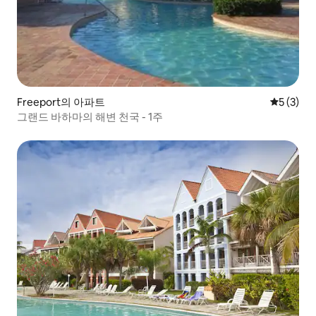
Freeport의 아파트
평점 5점(
5 (3)
그랜드 바하마의 해변 천국 - 1주