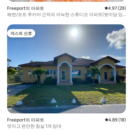
Freeport의 아파트
평점 4.97점(5
4.97 (29)
해변/포트 루카야 근처의 아늑한 스튜디오 아파트(뒷마당 있
음)
게스트 선호
게스트 선호
Freeport의 아파트
평점 4.89점(5
4.89 (18)
멋지고 편안한 침실 1개 임대