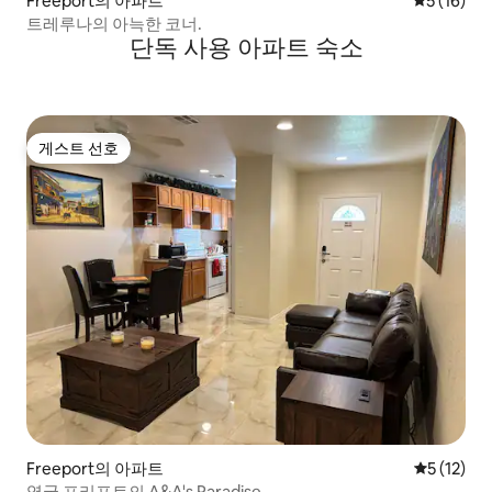
Freeport의 아파트
평점 5점(5
5 (16)
트레루나의 아늑한 코너.
단독 사용 아파트 숙소
게스트 선호
게스트 선호
Freeport의 아파트
평점 5점(5
5 (12)
영국 프리포트의 A&A's Paradise