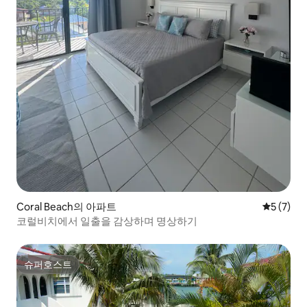
Coral Beach의 아파트
평점 5점(
5 (7)
코럴비치에서 일출을 감상하며 명상하기
슈퍼호스트
슈퍼호스트