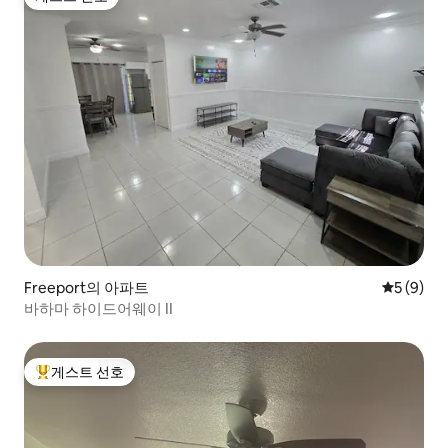
게스트 선호
Freeport의 아파트
평점 5점(
5 (9)
바하마 하이드어웨이 II
게스트 선호
상위 게스트 선호