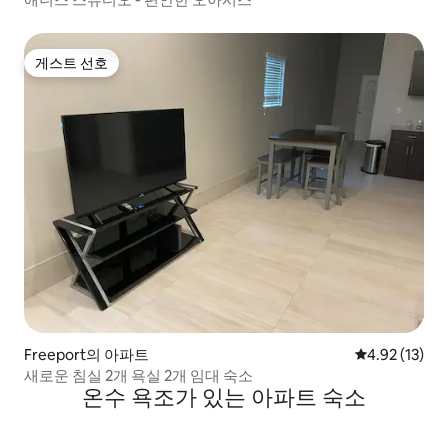
게스트 선호
게스트 선호
Freeport의 아파트
평점 4.92점(5
4.92 (13)
새로운 침실 2개 욕실 2개 임대 숙소
온수 욕조가 있는 아파트 숙소