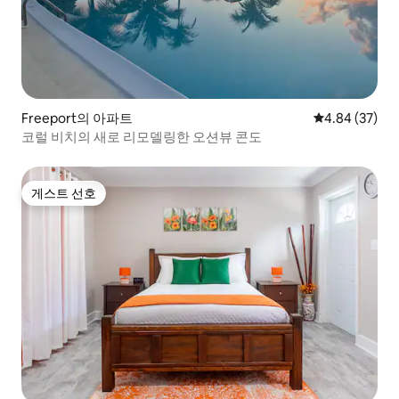
Freeport의 아파트
평점 4.84점(5
4.84 (37)
코럴 비치의 새로 리모델링한 오션뷰 콘도
게스트 선호
게스트 선호