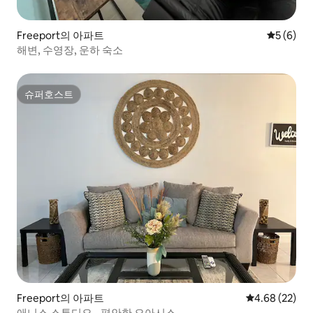
Freeport의 아파트
평점 5점(
5 (6)
해변, 수영장, 운하 숙소
슈퍼호스트
슈퍼호스트
Freeport의 아파트
평점 4.68점(5
4.68 (22)
애니스 스튜디오 - 편안한 오아시스