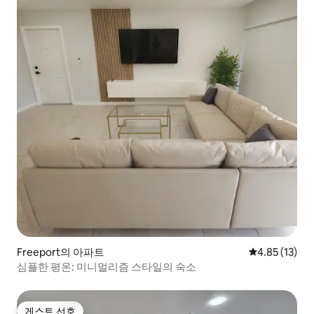
Freeport의 아파트
평점 4.85점(5
4.85 (13)
심플한 평온: 미니멀리즘 스타일의 숙소
게스트 선호