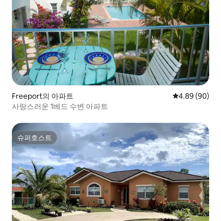
Freeport의 아파트
평점 4.89점(5
4.89 (90)
사랑스러운 1베드 수변 아파트
슈퍼호스트
슈퍼호스트