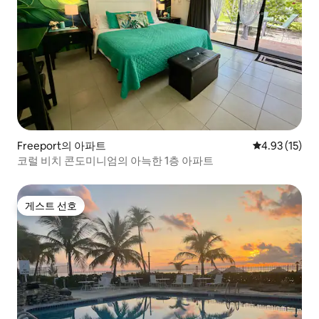
Freeport의 아파트
평점 4.93점(5
4.93 (15)
코럴 비치 콘도미니엄의 아늑한 1층 아파트
게스트 선호
게스트 선호