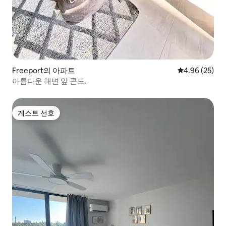
Freeport의 아파트
평점 4.96점(5
4.96 (25)
아름다운 해변 앞 콘도.
게스트 선호
게스트 선호