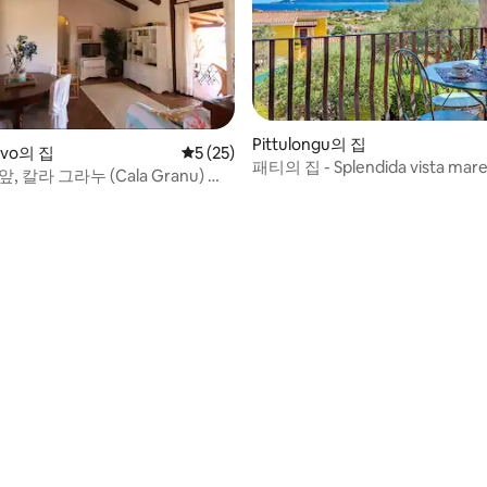
Pittulongu의 집
rvo의 집
평점 5점(5점 만점), 후기 25개
5 (25)
패티의 집 - Splendida vista mare
후기 153개
, 칼라 그라누 (Cala Granu) 의
Pittulongu
저택