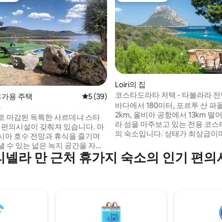
Loiri의 집
코스타도라타 저택 - 타볼라라 전
후기 124개
 휴가용 주택
평점 5점(5점 만점), 후기 39개
5 (39)
바다에서 180미터, 포르투 산 
s
2km, 올비아 공항에서 13km 떨
로 마감된 독특한 사르데냐 스타
라 섬을 마주보고 있는 전용 코스
든 편의시설이 갖춰져 있습니다. 아
의 숙소입니다. 상태가 최상급이
시아 호수 전망과 휴식을 즐기며
있는 더블 침실 2개와 더블 소파 
낼 수 있는 넓은 녹지 공간을 자랑
객실, 벽난로가 있는 거실, 가전
리넬라 만 근처 휴가지 숙소의 인기 편의
시를 하거나 카누, 서핑 등 스포츠
된 주방, 샤워기가 있는 욕실 2개
 분들에게 이상적인 숙소입니다.
니다. 외부에는 베란다, 바다 전
터 거리에 천년 된 올리브 나무
수 있는 테라스, 야외 샤워, 가스
RU DE SANTU BALTOLU가 있습
이 있습니다. 숙소 내부 주차공간은
360미터에 있는 림바라 마시프에서
입니다. 와이파이는 50Mbps입니
길 수 있습니다. 10km 거리에 유
물은 동반할 수 없습니다.
크 박물관과 파스카레다의 거인들
 있는 칼란지아누스가 있습니다.