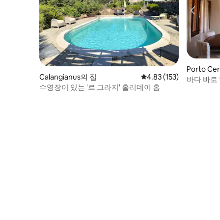
Porto Ce
Calangianus의 집
평점 4.83점(5점 만점), 
4.83 (153)
바다 바로 앞
수영장이 있는 '르 그라지' 홀리데이 홈
매력적인 