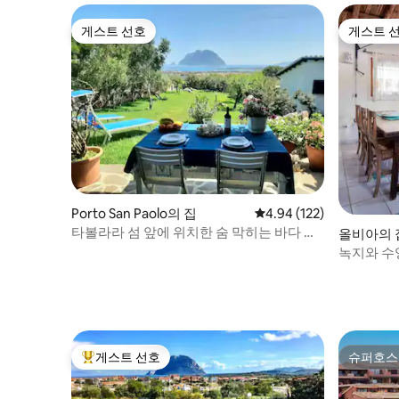
게스트 선호
게스트 
게스트 선호
게스트 
Porto San Paolo의 집
평점 4.94점(5점 만점), 
4.94 (122)
타볼라라 섬 앞에 위치한 숨 막히는 바다 전
올비아의 
망의 숙소
녹지와 수
게스트 선호
슈퍼호스
상위 게스트 선호
슈퍼호스