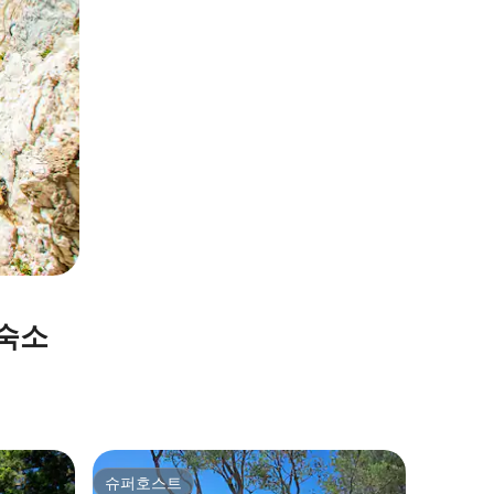
 숙소
올비아의
슈퍼호스트
게스트
슈퍼호스트
상위 게