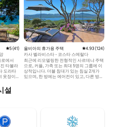
크리스탈 
이 빌라는
이는 커다
이곳에서
마음의 평
곳에서는
가 절대적으로
주차 공간
코스타 
평점 5점(5점 만점), 후기 41개
5 (41)
올비아의 휴가용 주택
평점 4.93점(5점 만점), 
4.93 (124)
거리에 있
망
카사 벨라비스타 - 코스타 스메랄다
포르토 체
파올로에서
최근에 리모델링한 전형적인 사르데냐 주택
10분 거리
어진 타볼라
으로, 커플, 가족 또는 최대 5명의 그룹에 이
에 있습니
타 도라타
상적입니다. 더블 침대가 있는 침실 2개가
며 옷장이
있으며, 한 방에는 에어컨이 있고, 다른 방에
베드가 있는
는 선풍기가 있으며 테라스로 바로 연결됩
제품이 구비
니다. 또한 싱글 침대 2개가 있는 로프트가
시설
를 제공합
있습니다. 시설이 완비된 주방, 욕실 2개, 바
망을 감상할
다 전망을 즐길 수 있는 아름다운 파노라마
 바비큐 시설
테라스가 있어 야외에서 휴식을 취하기에
 차량 1대
안성맞춤입니다. 코스타 스메랄다 해변에서
다. 반려동
불과 몇 분 거리에 있으며 올비아에서 단 15
분 거리에 있습니다.