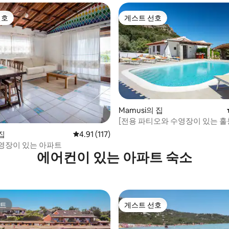
선호
게스트 선호
선호
게스트 선호
Mamusi의 집
[전용 파티오와 수영장이 있는 훌
후기 122개
집
평점 4.91점(5점 만점), 후기 117개
4.91 (117)
영장이 있는 아파트
에어컨이 있는 아파트 숙소
트
게스트 선호
트
게스트 선호