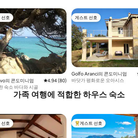
 선호
게스트 선호
스트 선호
게스트 선호
 후기 29개
Golfo Aranci의 콘도미니엄
바닷가 평화로운 오아시스
Cervo의 콘도미니엄
평점 4.94점(5점 만점), 후기 80개
4.94 (80)
한 숙소 바다와 시골
가족 여행에 적합한 하우스 숙소
 선호
게스트 선호
스트 선호
상위 게스트 선호