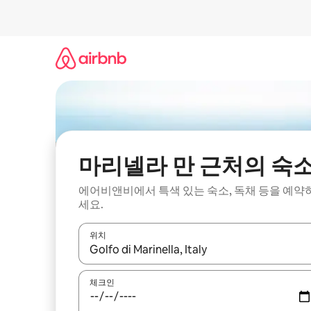
콘
텐
츠
로
바
로
가
기
마리넬라 만 근처의 숙
에어비앤비에서 특색 있는 숙소, 독채 등을 예약
세요.
위치
결과가 나오면 위·아래 화살표 키를 사용하거나 터치
체크인