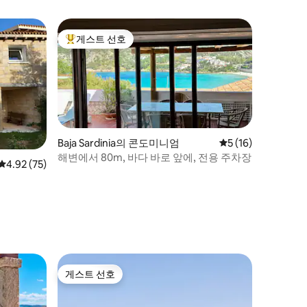
게스트 선호
상위 게스트 선호
Baja Sardinia의 콘도미니엄
평점 5점(5점 만점),
5 (16)
해변에서 80m, 바다 바로 앞에, 전용 주차장
평점 4.92점(5점 만점), 후기 75개
4.92 (75)
게스트 선호
게스트 선호