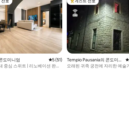
 선호
게스트 선호
스트 선호
상위 게스트 선호
 콘도미니엄
평점 5점(5점 만점), 후기 51개
5 (51)
Tempio Pausania의 콘도미니
평
엄
내 중심 스위트 | 리노베이션 완료
오래된 귀족 궁전에 자리한 예술
즈 침대
 후기 70개