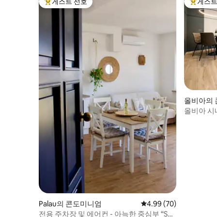
게스트 선호
게스트
상위 게스트 선호
상위 게
올비아의
올비아 시
+ 킹사이
Palau의 콘도미니엄
평점 4.99점(5점 만점),
4.99 (70)
전용 주차장 및 에어컨 - 아늑한 중심부 “Sea