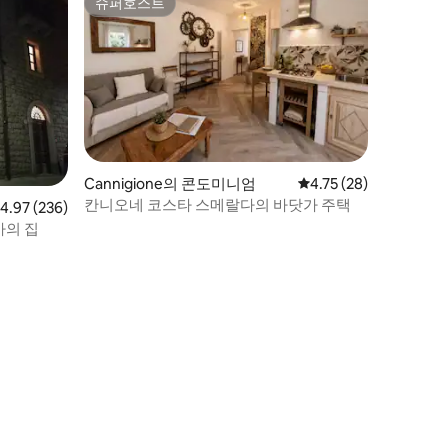
슈퍼호스트
슈퍼호스트
Cannigione의 콘도미니엄
평점 4.75점(5점 만점),
4.75 (28)
칸니오네 코스타 스메랄다의 바닷가 주택
점 4.97점(5점 만점), 후기 236개
4.97 (236)
가의 집