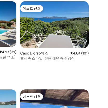
게스트 선호
게스트 선호
평점 4.97점(5점 만점), 후기 39개
4.97 (39)
Capo D'orso의 집
평점 4.84점(5점 만점), 
4.84 (101)
륭한 숙소]
휴식과 스타일: 전용 해변과 수영장
게스트 선호
게스트 선호