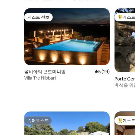
la Vie”
게스트 선호
게스트
게스트 선호
상위 게
올비아의 콘도미니엄
평점 5점(5점 만점),
5 (29)
Villa Tre Nibbari
Porto 
휴식을 위
슈퍼호스트
게스트
슈퍼호스트
상위 게