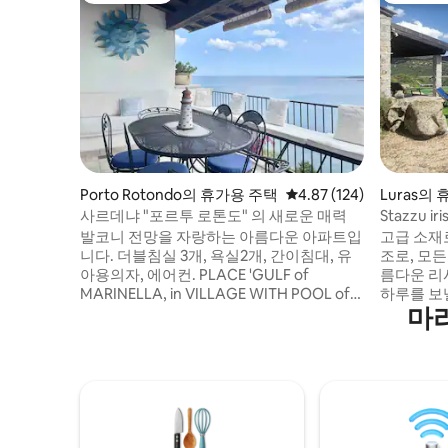
Porto Rotondo의 휴가용 주택
평점 4.87점(5점 만점), 
4.87 (124)
Luras의
사르데냐 "포르투 로톤도" 의 새로운 매력
Stazzu iri
발코니 전망을 자랑하는 아름다운 아파트입
고급 소재
니다. 더블침실 3개, 욕실2개, 간이침대, 유
조로, 모
아용의자, 에어컨. PLACE 'GULF of
름다운 리
MARINELLA, in VILLAGE WITH POOL of
하루를 보
마
SEA WATER (pool is opened from 1/Jun
합니다. 낚
30/Sept), CHILDREN PLAYGROUND,
를 즐기는
TENNIS, GUARDIAN, BAR, RESTAURANT
몇 킬로미
관광세는 포함되어 있지 않습니다! 1박당 및
S'OZAST
1인당 € .1,80입니다 (16세 이상). 언제 도착
니다. 1
할지 현금으로 지불해야 합니다. 늦은 체크
하이킹을 즐
인 (오후 9시 이후), € 30
명한 코르
의 무덤이