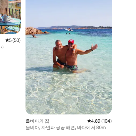
평점 5점(5점 만점), 후기 50개
5 (50)
 a
올비아의 집
평점 4.89점(5점 만점), 
4.89 (104)
올비아, 자연과 공공 해변, 바다에서 80m