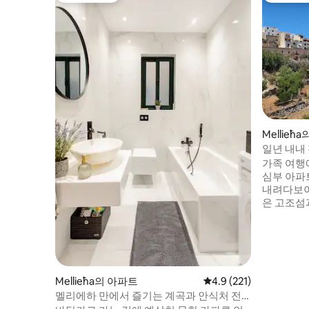
Mellieħ
일년 내내 
파트
가족 여행
심부 아파
내려다보이
은 고조섬
어컨이 설치된
호텔 수준의
식기세척기
다. 통합 
금 - 추가
고조로 직
Mellieħa의 아파트
평점 4.9점(5점 만점), 
4.9 (221)
거리에 있습니다. 요청 시
멜리에하 만에서 즐기는 계곡과 안식처 전
공.
망