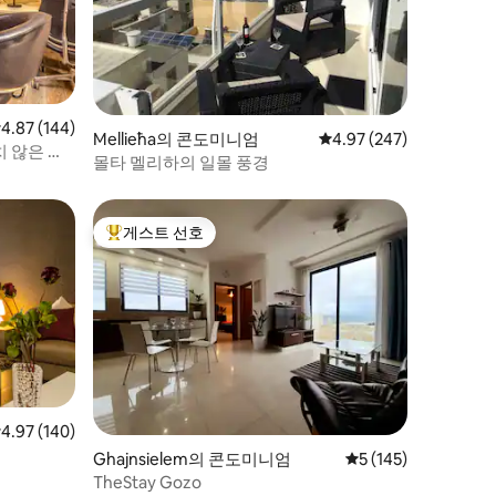
점 4.87점(5점 만점), 후기 144개
4.87 (144)
Mellieħa의 콘도미니엄
평점 4.97점(5점 만점), 
4.97 (247)
치 않은 기
몰타 멜리하의 일몰 풍경
게스트 선호
상위 게스트 선호
점 4.97점(5점 만점), 후기 140개
4.97 (140)
Ghajnsielem의 콘도미니엄
평점 5점(5점 만점), 
5 (145)
TheStay Gozo