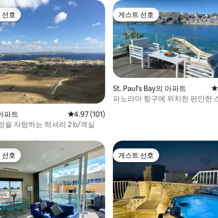
 선호
게스트 선호
스트 선호
게스트 선호
St. Paul's Bay의 아파트
평
파노라마 항구에 위치한 편안한
후기 131개
펜트하우스
 아파트
평점 4.97점(5점 만점), 후기 101개
4.97 (101)
망을 자랑하는 럭셔리 2 b/객실
 선호
게스트 선호
스트 선호
게스트 선호
후기 119개