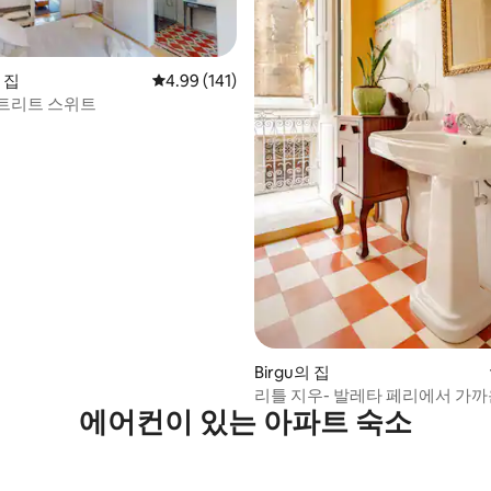
의 집
평점 4.99점(5점 만점), 후기 141개
4.99 (141)
트리트 스위트
 후기 67개
Birgu의 집
리틀 지우- 발레타 페리에서 가까
에어컨이 있는 아파트 숙소
의 숙소