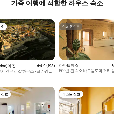
가족 여행에 적합한 하우스 숙소
선호
슈퍼호스트
선호
슈퍼호스트
라바트의 집
평
ina)의 집
평점 4.9점(5점 만점), 후기 198개
4.9 (198)
500년 된 숙소 바르톨로마 거리 
유서 깊은 리갈 하우스 • 프라임 대
후기 211개
바트
 선호
게스트 선호
스트 선호
게스트 선호