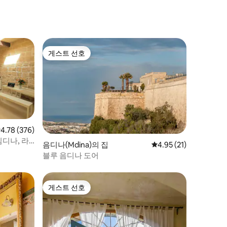
게스트 선호
게스트 선호
점 4.78점(5점 만점), 후기 376개
4.78 (376)
임디나, 라
음디나(Mdina)의 집
평점 4.95점(5점 만점),
4.95 (21)
블루 음디나 도어
게스트 선호
게스트 선호