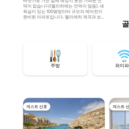
바닷가로 가는 길에 예상치 못한 가파른 언
덕이 없습니다(멜리하에는 언덕이 많음). 새
욕실이 있는 100평방미터 규모의 에어컨이
완비된 아파트입니다. 멜리에하 계곡과 보
골
호구역의 전망. 초고속 인터넷, 멋진 장소로
가는 페리가 있는 해변, 스포츠 채널을 포함
한 모든 TV 채널, 몰타에서 가장 아름다운 해
안선을 따라 산책할 수 있는 곳. 차고 이용은
무료입니다(그렇지 않으면 주차 공간을 찾
기가 까다롭습니다). 인근의 버스정류장은
모든 섬과 연결되어 있으며 100m 미만 거리
에 있습니다. 같은 도로에 레스토랑과 바가
주방
와이파
있습니다.
게스트 선호
게스트 
게스트 선호
게스트 