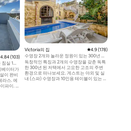
전용 수영
소
조용한 마
타의 남쪽
에게 평화
명이 숙박
이 있는 침
수영장, 
욕실 3개,
탁기 2개
Victoria의 집
평점 4.9점(5점 만점), 
4.9 (178)
다. 무료
수영장 2개와 놀라운 정원이 있는 300년 전
점 4.84점(5점 만점), 후기 103개
4.84 (103)
상점, 대
통의 고조 저택
독창적인 특징과 2개의 수영장을 갖춘 독특
가깝습니
침실 1개
한 300년 된 저택에서 고요한 고조의 주변
엘리베이터가
환경으로 떠나보세요. 게스트는 야외 및 실
시설이 완비
내 (스파) 수영장과 10인용 테이블이 있는 페
라스. 에
스툰 조명 옥상 바비큐/식사 공간을 모두 개
와이파이. 조
인적으로 사용할 수 있습니다. 매력적인 인
 가깝습니
테리어에는 주방, 식기 세척기, 에어컨, 4K
, 레스토랑
스마트 TV, 와이파이, 에어하키 테이블이 구
 정류장은
비되어 있습니다. 번잡한 구시가지에서 가
에 주차하
까운 거리에 있으면서도 편안하고 프라이빗
다. 이상적
하며 한적한 휴가를 보내기에 완벽한 장소
. 골든 베
입니다.