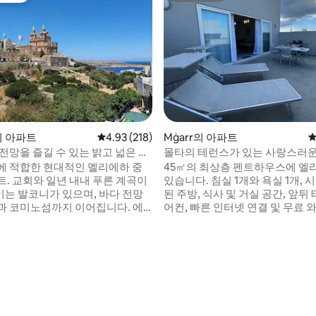
a의 아파트
평점 4.93점(5점 만점), 후기 218개
4.93 (218)
Mġarr의 아파트
평
전망을 즐길 수 있는 밝고 넓은 아
몰타의 테런스가 있는 사랑스러운 
펜트하우스
에 적합한 현대적인 멜리에하 중
45㎡의 최상층 펜트하우스에 
트. 교회와 일년 내내 푸른 계곡이
있습니다. 침실 1개와 욕실 1개, 
는 발코니가 있으며, 바다 전망
된 주방, 식사 및 거실 공간, 앞뒤 테
과 코미노섬까지 이어집니다. 에
어컨, 빠른 인터넷 연결 및 무료 
 객실. Viscolatex 매트리스.
용한 지역에 있지만 중심지에서
 침구, 수건, 청소. 편의시설로는
다. 상점은 100m 이내에 있으며
, 세탁기, 텀블 건조기가 있습니
은 250m 이내에 있습니다. 버스
식수 여과 시스템. 올인클루시브 요
몇 미터 거리에 있으며 아파트 앞
 비용 없음! 공항, 슬리에마, 발레타,
는 것은 결코 문제가 되지 않습니
통 연결되는 버스 정류장이 100m
인 위치 - 모래 해변에서 2km 거리
후기 221개
 현장 차고 옵션 제
이, 네이나 베이, 리비에라 베이