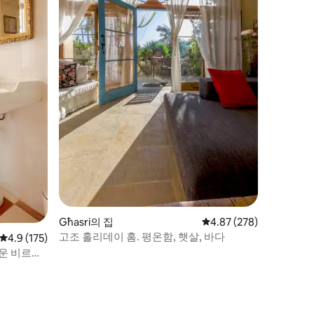
Għasri의 집
평점 4.87점(5점 만점), 
4.87 (278)
고조 홀리데이 홈. 평온함, 햇살, 바다
평점 4.9점(5점 만점), 후기 175개
4.9 (175)
운 비르구