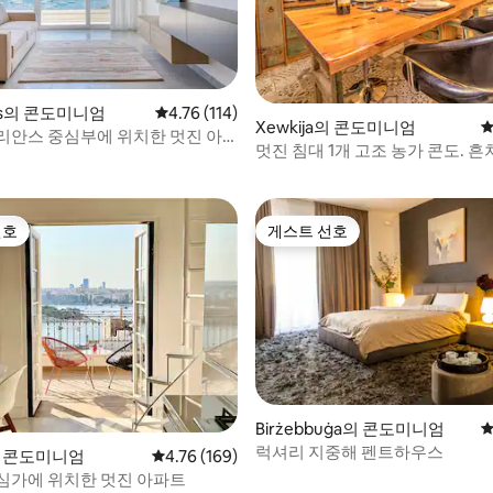
후기 251개
ian's의 콘도미니엄
평점 4.76점(5점 만점), 후기 114개
4.76 (114)
Xewkija의 콘도미니엄
평
리안스 중심부에 위치한 멋진 아
멋진 침대 1개 고조 농가 콘도. 흔
회!
선호
게스트 선호
선호
게스트 선호
Birżebbuġa의 콘도미니엄
평
럭셔리 지중해 펜트하우스
후기 164개
a의 콘도미니엄
평점 4.76점(5점 만점), 후기 169개
4.76 (169)
심가에 위치한 멋진 아파트