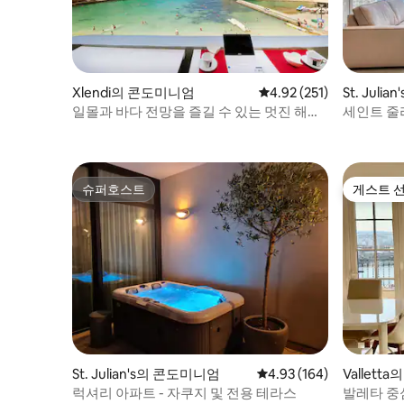
Xlendi의 콘도미니엄
평점 4.92점(5점 만점), 
4.92 (251)
St. Jul
일몰과 바다 전망을 즐길 수 있는 멋진 해변
세인트 줄
앞 아파트
파트
슈퍼호스트
게스트 
슈퍼호스트
게스트 
St. Julian's의 콘도미니엄
평점 4.93점(5점 만점), 
4.93 (164)
Vallett
럭셔리 아파트 - 자쿠지 및 전용 테라스
발레타 중