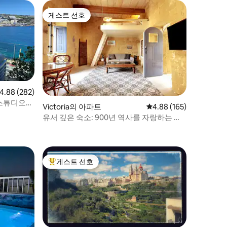
게스트 선호
게스트 선호
점 4.88점(5점 만점), 후기 282개
4.88 (282)
 스튜디오
Victoria의 아파트
평점 4.88점(5점 만점), 
4.88 (165)
유서 깊은 숙소: 900년 역사를 자랑하는 개
조된 원룸
게스트 선호
상위 게스트 선호