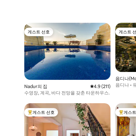
게스트 선호
게스트 
게스트 선호
게스트 
음디나(Md
음디나 • 
Nadur의 집
평점 4.9점(5점 만점), 
4.9 (211)
성당 전망
수영장, 계곡, 바다 전망을 갖춘 타운하우스.
게스트 선호
게스트
상위 게스트 선호
상위 게