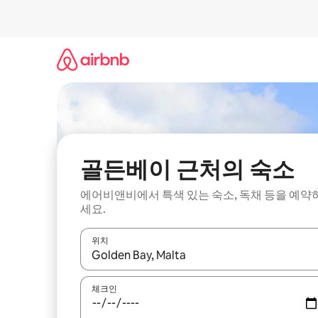
콘
텐
츠
로
바
로
가
기
골든베이 근처의 숙소
에어비앤비에서 특색 있는 숙소, 독채 등을 예약
세요.
위치
결과가 나오면 위·아래 화살표 키를 사용하거나 터치
체크인