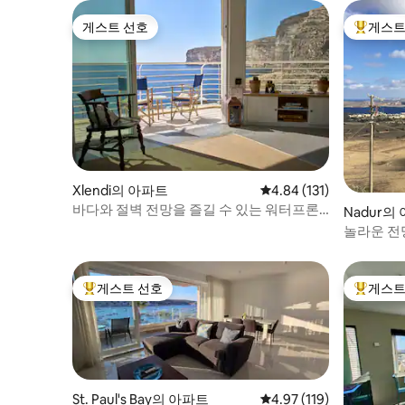
게스트 선호
게스트
게스트 선호
상위 게
Xlendi의 아파트
평점 4.84점(5점 만점), 
4.84 (131)
바다와 절벽 전망을 즐길 수 있는 워터프론
Nadur의
트 아파트
놀라운 전
게스트 선호
게스트
상위 게스트 선호
상위 게
St. Paul's Bay의 아파트
평점 4.97점(5점 만점), 
4.97 (119)