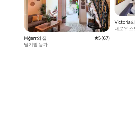
Victoria
내로우 스
Mġarr의 집
평점 5점(5점 만점),
5 (67)
딸기밭 농가