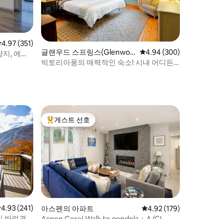
평점 4.97점(5점 만점), 후기 351개
4.97 (351)
글랜우드 스프링스(Glenwoo
평점 4.94점(5점 만점), 
4.94 (300)
지, 에어
d Springs)의 집
빅토리아풍의 매력적인 숙소! 시내 어디든
걸어서 갈 수 있어요!
게스트 선호
상위 게스트 선호
점 4.93점(5점 만점), 후기 241개
4.93 (241)
아스펜의 아파트
평점 4.92점(5점 만점), 
4.92 (179)
및 반려견
Aspen Core! Walk to gondola + A/C!