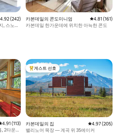
점 4.92점(5점 만점), 후기 242개
4.92 (242)
카본데일의 콘도미니엄
평점 4.81점(5점 만점),
4.81 (161)
지, 스노마
카본데일 한가운데에 위치한 아늑한 콘도
게스트 선호
상위 게스트 선호
평점 4.91점(5점 만점), 후기 113개
4.91 (113)
카본데일의 집
평점 4.97점(5점 만점), 
4.97 (205)
, 2타운까
밸리노어 목장 — 계곡 위 35에이커