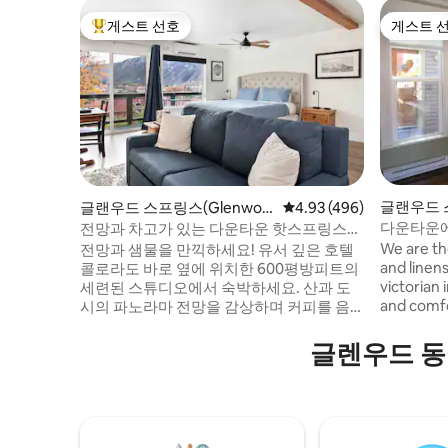
게스트 선호
게스트 
상위 게스트 선호
게스트 
글랜우드 스
글랜우드 스프링스(Glenwoo
평점 4.93점(5점 만점), 
4.93 (496)
d Sprin
d Springs)의 콘도미니엄
다운타운에
전망과 차고가 있는 다운타운 핫스프링스
스튜디오
We are tho
전망과 샘물을 만끽하세요! 유서 깊은 호텔
and linens b
콜로라도 바로 옆에 위치한 600평방피트의
victorian
세련된 스튜디오에서 숙박하세요. 산과 도
and comfo
시의 파노라마 전망을 감상하며 커피를 음
from rest
미한 후, 경치 좋은 온천 수영장으로 산책로
Hotsprings
를 따라가 보행자 다리를 건너 레스토랑 거
글렌우드 동
one of the
리까지 가보세요. 원격 근무 또는 알파인 어
access to
드벤처에 적합합니다. 선라이트, 아스펜, 베
Canyon.
일에서 스키를 타거나, 그래블/로드 사이클
링을 즐기거나, 현지 산책로를 따라 하이킹
을 즐길 수 있습니다. 도심의 활기찬 분위기