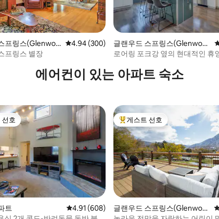
후기 129개
프링스(Glenwoo
평점 4.94점(5점 만점), 후기 300개
4.94 (300)
글랜우드 스프링스(Glenwoo
s)의 집
d Springs)의 집
스프링스 별장
로어링 포크강 옆의 현대적인 휴양
컨 완비
에어컨이 있는 아파트 숙소
 선호
게스트 선호
스트 선호
상위 게스트 선호
파트
평점 4.91점(5점 만점), 후기 608개
4.91 (608)
글랜우드 스프링스(Glenwoo
평
d Springs)의 아파트
욕실 2개 콘도-반려동물 동반 불
놀라운 전망을 자랑하는 어린이 