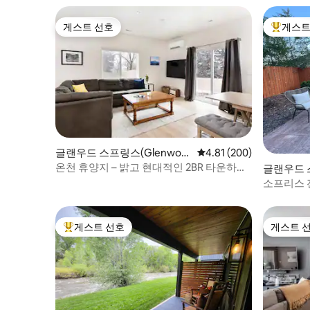
게스트 선호
게스트
게스트 선호
상위 게
글랜우드 스프링스(Glenwoo
평점 4.81점(5점 만점), 
4.81 (200)
d Springs)의 콘도미니엄
온천 휴양지 – 밝고 현대적인 2BR 타운하우
글랜우드 스
스
Spring
소프리스 전
게스트 선호
게스트 
상위 게스트 선호
게스트 