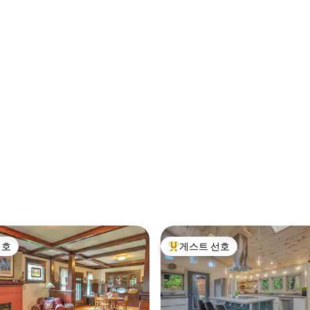
후기 430개
선호
게스트 선호
선호
상위 게스트 선호