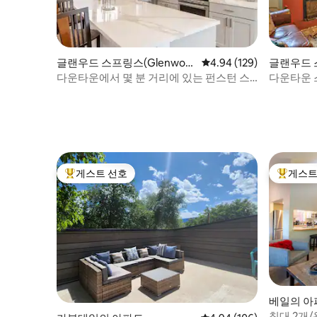
글랜우드 스프링스(Glenwoo
평점 4.94점(5점 만점), 
4.94 (129)
글랜우드 스
d Springs)의 집
d Spring
다운타운에서 몇 분 거리에 있는 펀스턴 스
다운타운 
위트
게스트 선호
게스트
상위 게스트 선호
상위 게
베일의 아
침대 2개/