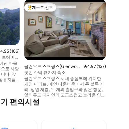
글랜우드 
게스트 선호
게스트
상위 게스트 선호
상위 게
d Spring
글렌우드스
있는 온수
글렌우드
세요. 아
층 숙소는
하며, 빅
와 퐁이 있
있는 대형 발코니. 온수
모임과 여
점 4.95점(5점 만점), 후기 106개
4.95 (106)
객실. 매
한 보헤미안
점까지 도
어진 마을
글랜우드 스프링스(Glenwoo
평점 4.97점(5점 만점), 
4.97 (137)
습니다. 
집으로 사랑
d Springs)의 아파트
수 있는 
핏킨 주택 휴가지 숙소
니다! 앞
세요.
글렌우드 스프링스 시내 중심부에 위치한
 공유지를
개인 아파트, 메인 다운타운에서 두 블록 거
휴식을 취
리. 정원 저층, 두 개의 출입구와 많은 창문,
 지어졌습
알티튜드 디자인의 고급스럽고 놀라운 인테
모든 것이 있
인기 편의시설
리어 디자인이 있습니다. 온천까지 도보로
버시와 편
이동할 수 있습니다. 레스토랑 행, 상점, 공
함께 메인
원. 대중교통에서 1/2블록 거리에 있어 계곡
에서 휴식을
을 여행할 수 있습니다. 암트랙 스테이션 3
숨을 쉬세
블록, 자전거, 하이킹, 래프팅. 부지 내 주차.
모든 것을
유서 깊은 시내 숙소입니다. 약간의 소음을