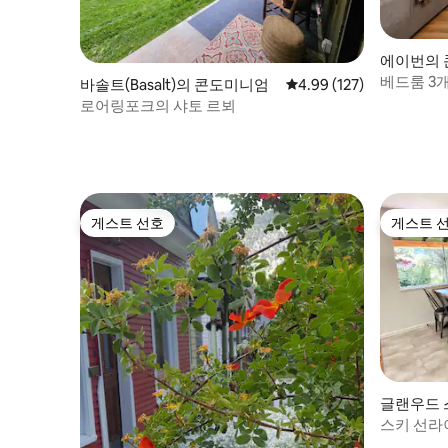
에이번의
베드룸 3개
바솔트(Basalt)의 콘도미니엄
평점 4.99점(5점 만점), 
4.99 (127)
나 있음 B
로어링포크의 샤토 르뵈
게스트 선호
게스트 
게스트 선호
게스트 
글랜우드 스
d Spring
스키 선라
한 산속 