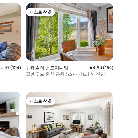
게스트 선호
게스트 선호
점 4.97점(5점 만점), 후기 104개
4.97 (104)
뉴캐슬의 콘도미니엄
평점 4.94점(5점 만점), 
4.94 (154)
글렌우드 온천 근처 | 스파 키트 | 산 전망
게스트 선호
게스트 선호