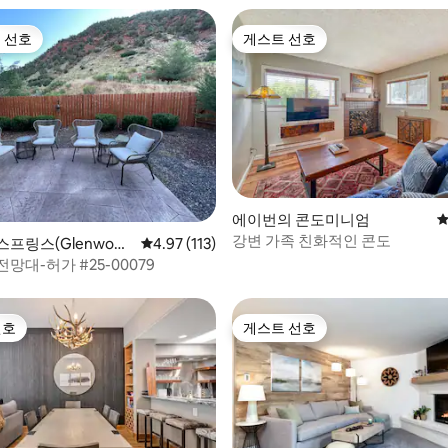
 선호
게스트 선호
스트 선호
게스트 선호
에이번의 콘도미니엄
평
후기 200개
강변 가족 친화적인 콘도
프링스(Glenwood
평점 4.97점(5점 만점), 후기 113개
4.97 (113)
s)의 콘도미니엄
망대-허가 #25-00079
선호
게스트 선호
선호
게스트 선호