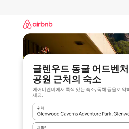
콘
텐
츠
로
바
로
가
기
글렌우드 동굴 어드벤처
공원 근처의 숙소
에어비앤비에서 특색 있는 숙소, 독채 등을 예약
세요.
위치
결과가 나오면 위·아래 화살표 키를 사용하거나 터치
체크인