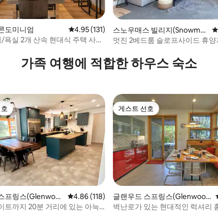
 콘도미니엄
평점 4.95점(5점 만점), 후기 131개
4.95 (131)
스노우매스 빌리지(Snowmas
평
s Village)의 콘도미니엄
/욕실 2개 산속 현대식 주택 사우
멋진 2베드룸 슬로프사이드 휴양
후기 127개
C/베일 근처
스의 중심!
가족 여행에 적합한 하우스 숙소
선호
게스트 선호
선호
게스트 선호
프링스(Glenwoo
평점 4.86점(5점 만점), 후기 118개
4.86 (118)
글랜우드 스프링스(Glenwood
s)의 집
Springs)의 집
이트까지 20분 거리에 있는 아늑
벽난로가 있는 현대적인 럭셔리 홈
숙소
지 도보 15분