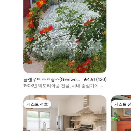
글랜우드 스프링스(Glenwoo
평점 4.91점(5점 만점), 
4.91 (430)
d Springs)의 집
1903년 빅토리아풍 건물, 시내 중심가에 위
치
게스트 선호
게스트 
게스트 선호
게스트 