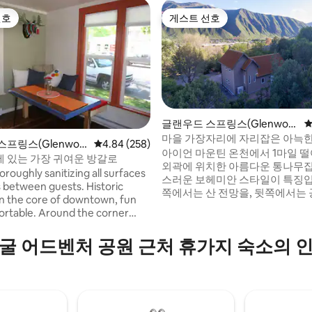
선호
게스트 선호
선호
게스트 선호
글랜우드 스프링스(Glenwoo
평
d Springs)의 집
마을 가장자리에 자리잡은 아늑
프링스(Glenwoo
평점 4.84점(5점 만점), 후기 258개
4.84 (258)
후기 496개
통나무집!
아이언 마운틴 온천에서 1마일 떨
gs)의 게스트용 별채
 있는 가장 귀여운 방갈로
외곽에 위치한 아름다운 통나무
roughly sanitizing all surfaces
스러운 보헤미안 스타일이 특징입
etween guests. Historic
쪽에서는 산 전망을, 뒷쪽에서는
 in the core of downtown, fun
즐겨보세요. 이 숙소는 편안하게 
rtable. Around the corner
하고 즐거운 시간을 보내기 위해
aurants, bars and shopping.
니다. 가족, 친구 그룹에 필요한 
 just over bridge . 3 blocks to
굴 어드벤처 공원 근처 휴가지 숙소의 
으며 번거롭지 않습니다. 프라이
 best hiking/biking trails. Easy
리함이 핵심입니다. 모든 사람과 
 the bike path to Aspen and
룸을 즐기거나 침실이나 로프트
취하세요. 전망을 감상하세요... 
요, 여러분은 글렌우드에 있으며 
손끝으로 즐길 수 있습니다!