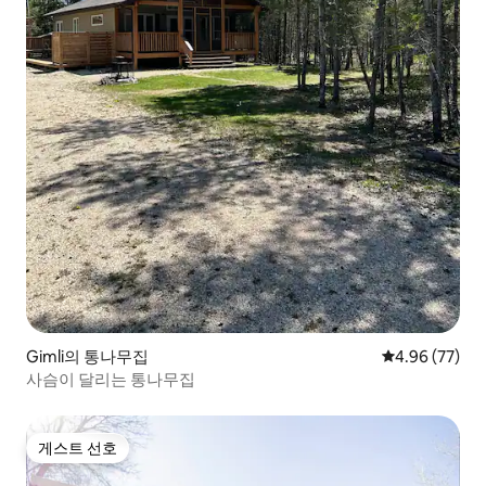
Gimli의 통나무집
평점 4.96점(5
4.96 (77)
사슴이 달리는 통나무집
게스트 선호
게스트 선호