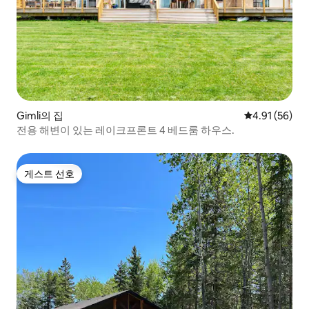
Gimli의 집
평점 4.91점(5
4.91 (56)
전용 해변이 있는 레이크프론트 4 베드룸 하우스.
게스트 선호
게스트 선호