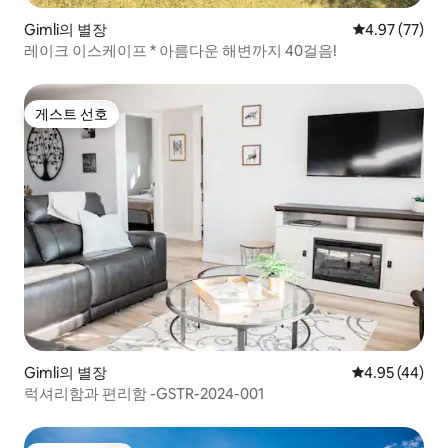
Gimli의 별장
평점 4.97점(5
4.97 (77)
레이크 이스케이프 * 아름다운 해변까지 40걸음!
게스트 선호
게스트 선호
Gimli의 별장
평점 4.95점(5
4.95 (44)
럭셔리함과 편리함 -GSTR-2024-001