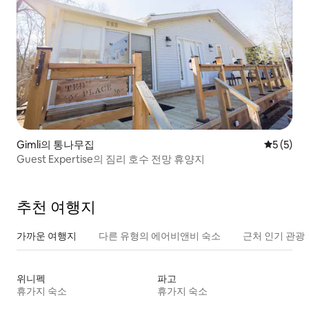
Gimli의 통나무집
평점 5점(
5 (5)
Guest Expertise의 짐리 호수 전망 휴양지
추천 여행지
가까운 여행지
다른 유형의 에어비앤비 숙소
근처 인기 관광
위니펙
파고
휴가지 숙소
휴가지 숙소