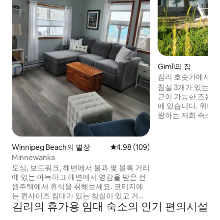
Gimli의 집
짐리 호숫가에서 즐
침실 3개가 있는 
근이 가능한 조용한
에 있습니다. 위니
랑하는 저희 숙소에
야외 데크가 3개 있
트의 거실, 식당, 
습니다. 겨울철에는 위니펙 호수와 가까운
Winnipeg Beach의 별장
평점 4.98점(5점 만점), 후기 109
4.98 (109)
곳에 있어 아이스 
Minnewanka
귀하와 귀하의 일행
도심, 보드워크, 해변에서 불과 몇 블록 거리
을에서 몇 분 거리에
에 있는 아늑하고 해변에서 영감을 받은 전
원에서 삶의 걱정에
원주택에서 휴식을 취해보세요. 코티지에
는 퀸사이즈 침대가 있는 침실이 있고 거실
김리의 휴가용 임대 숙소의 인기 편의시설
에는 퀸사이즈 트런들 베드가 있어 성인 4
명이 편안하게 숙박할 수 있습니다. 여름에