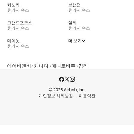
커노라
브랜던
휴가지 숙소
휴가지 숙소
그랜드포크스
일리
휴가지 숙소
휴가지 숙소
마이놋
더 보기
휴가지 숙소
에어비앤비
캐나다
매니토바주
김리
© 2026 Airbnb, Inc.
개인정보 처리방침
이용약관