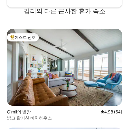
김리의 다른 근사한 휴가 숙소
게스트 선호
상위 게스트 선호
Gimli의 별장
평점 4.98점(5
4.98 (64)
밝고 활기찬 비치하우스