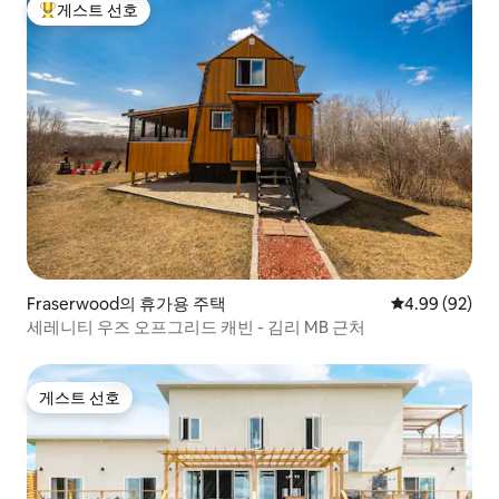
게스트 선호
상위 게스트 선호
Fraserwood의 휴가용 주택
평점 4.99점(5
4.99 (92)
세레니티 우즈 오프그리드 캐빈 - 김리 MB 근처
게스트 선호
게스트 선호