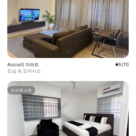
Accra의 아파트
평점 5점(5
5 (11)
도심 속 오아시스
슈퍼호스트
슈퍼호스트