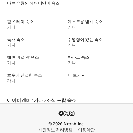
다른 유형의 에어비앤비 숙소
팜 스테이 숙소
게스트용 별채 숙소
가나
가나
독채 숙소
수영장이 있는 숙소
가나
가나
해변 바로 앞 숙소
아파트 숙소
가나
가나
호수에 인접한 숙소
더 보기
가나
에어비앤비
가나
조식 포함 숙소
© 2026 Airbnb, Inc.
개인정보 처리방침
이용약관