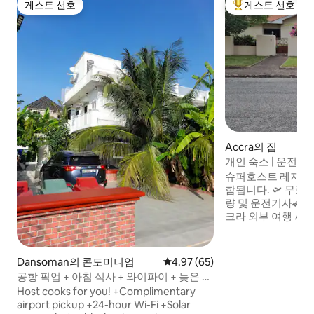
게스트 선호
게스트 선호
게스트 선호
상위 게스트 선호
Accra의 집
개인 숙소 | 운전기
파이
슈퍼호스트 레지님
함됩니다. 🛫 무료 공항 픽업 및 드롭오프 차
량 및 운전기사🚗 
크라 외부 여행 시 추가 수수
리사 (식재료비비비비) 🥞 무료 조식
피, 팬케이크, 계란,
🕛 무료 레이트 체크아웃 🏡 외부
Dansoman의 콘도미니엄
평점 4.97점(5점 만점), 후기 65
4.97 (65)
한, 연중무휴 보안 침실 🛌 2개, 욕실 1.5개,
공항 픽업 + 아침 식사 + 와이파이 + 늦은 체
에어컨 완비 📶 스타링크 와이파이, 넷플릭
크아웃
Host cooks for you! +Complimentary
스, IPTV 무료 🔌 범용 전기 소켓 🏋️ 헬스장
airport pickup +24-hour Wi-Fi +Solar
및 수영장 (추가 요금) 아크라에서 걱