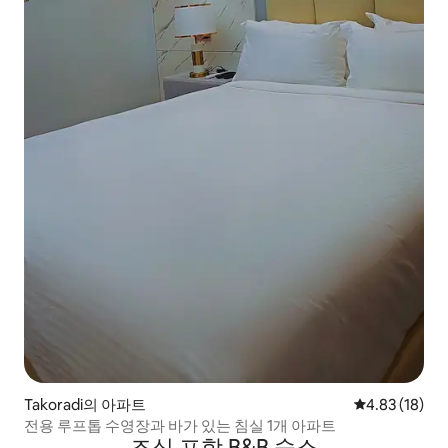
Takoradi의 아파트
평점 4.83점(5
4.83 (18)
전용 루프톱 수영장과 바가 있는 침실 1개 아파트
조식 포함 B&B 숙소