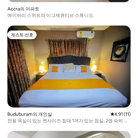
Accra의 아파트
에이버리 스위트의 이그제큐티브 스튜디오.
게스트 선호
게스트 선호
Buduburam의 개인실
평점 4.91점(
4.91 (11)
전용 욕실이 있는 퀸사이즈 침대 1개가 있는 침실, 2명 숙박 가
능: 연중무휴 전력 공급