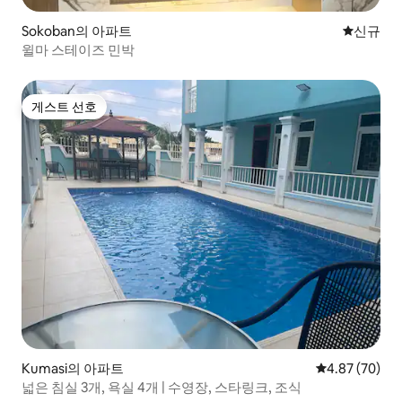
Sokoban의 아파트
신규 숙소
신규
윌마 스테이즈 민박
게스트 선호
게스트 선호
Kumasi의 아파트
평점 4.87점(5
4.87 (70)
넓은 침실 3개, 욕실 4개 | 수영장, 스타링크, 조식