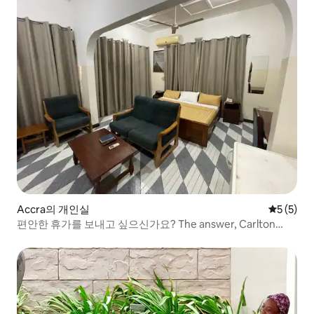
Accra의 개인실
평점 5점(
5 (5)
편안한 휴가를 보내고 싶으신가요? The answer, Carlton
Lodge