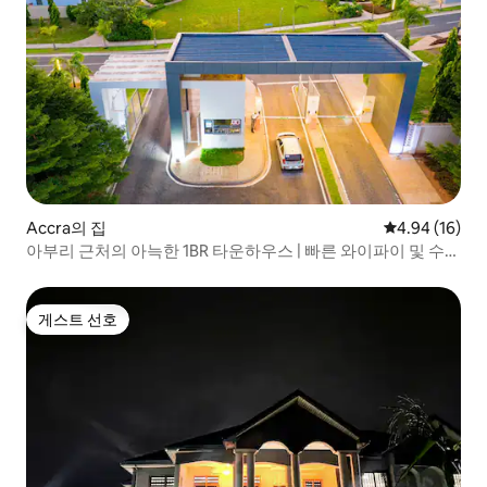
Accra의 집
평점 4.94점(5
4.94 (16)
아부리 근처의 아늑한 1BR 타운하우스 | 빠른 와이파이 및 수영
장
게스트 선호
게스트 선호