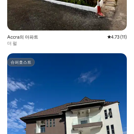
Accra의 아파트
평점 4.73점(
4.73 (11)
더 펄
슈퍼호스트
슈퍼호스트