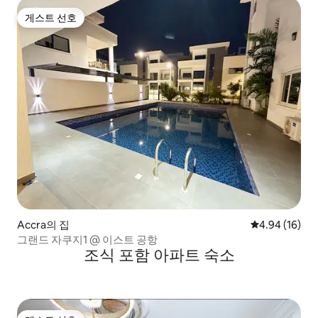
게스트 선호
게스트 선호
Accra의 집
평점 4.94점(5
4.94 (16)
그랜드 자쿠지1 @ 이스트 공항
조식 포함 아파트 숙소