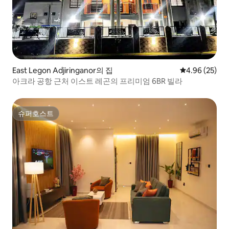
East Legon Adjiringanor의 집
평점 4.96점(5
4.96 (25)
아크라 공항 근처 이스트 레곤의 프리미엄 6BR 빌라
슈퍼호스트
슈퍼호스트