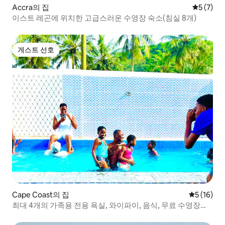
Accra의 집
평점 5점(
5 (7)
이스트 레곤에 위치한 고급스러운 수영장 숙소(침실 8개)
게스트 선호
게스트 선호
Cape Coast의 집
평점 5점(5
5 (16)
최대 4개의 가족용 전용 욕실, 와이파이, 음식, 무료 수영장을
갖춘 숙소를 예약하세요