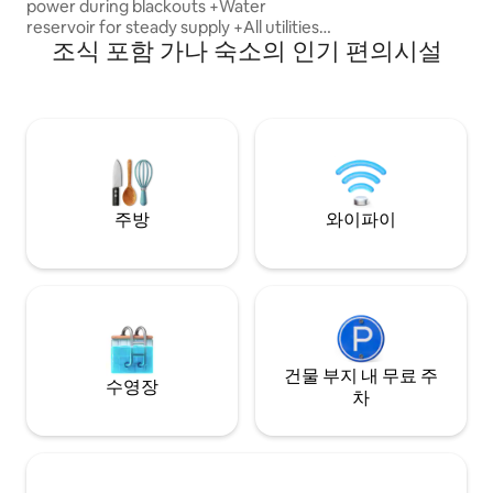
power during blackouts +Water
이 머물기에 완벽한
reservoir for steady supply +All utilities
조식 포함 가나 숙소의 인기 편의시설
included (Electricity, water, internet)
+Enjoy Fresh coconuts, bananas, and
plantains harvested from our garden
(Free for all guests) +Home-cooked local
& some international meals anytime
(breakfast, lunch, supper), delivered to
your apartment +Curated local tours
+Explore the city & beyond with our
Toyota RAV4 SUV rental service
주방
와이파이
(chauffeur included)...
건물 부지 내 무료 주
수영장
차