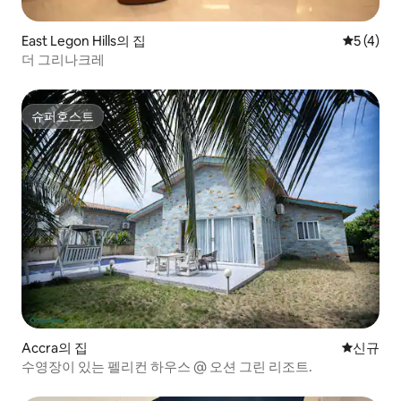
East Legon Hills의 집
평점 5점(
5 (4)
더 그리나크레
슈퍼호스트
슈퍼호스트
Accra의 집
신규 숙소
신규
수영장이 있는 펠리컨 하우스 @ 오션 그린 리조트.