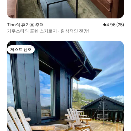
Tinn의 휴가용 주택
평점 4.96점(5
4.96 (25)
가우스타의 콜렌 스키로지 - 환상적인 전망!
게스트 선호
게스트 선호