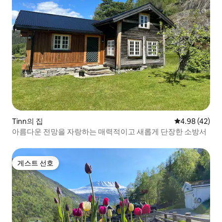
Tinn의 집
평점 4.98점(5
4.98 (42)
아름다운 전망을 자랑하는 매력적이고 새롭게 단장한 소방서
게스트 선호
게스트 선호