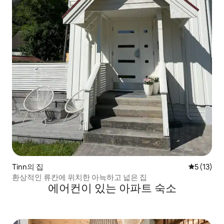
Tinn의 집
평점 5점(5
5 (13)
환상적인 류칸에 위치한 아늑하고 넓은 집
에어컨이 있는 아파트 숙소