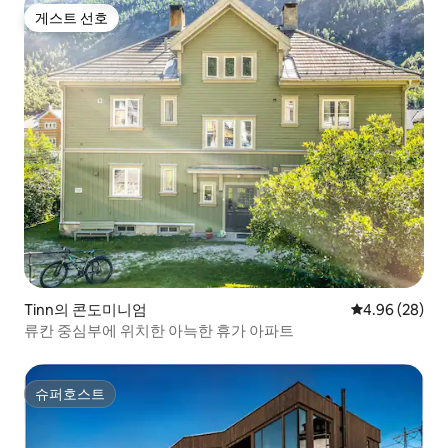
게스트 선호
게스트 선호
Tinn의 콘도미니엄
평점 4.96점(5
4.96 (28)
류칸 중심부에 위치한 아늑한 휴가 아파트
슈퍼호스트
슈퍼호스트