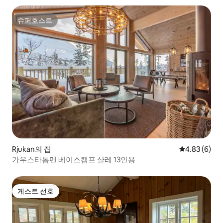
슈퍼호스트
슈퍼호스트
Rjukan의 집
평점 4.83점(
4.83 (6)
가우스타톱펜 베이스캠프 샬레 13인용
게스트 선호
게스트 선호