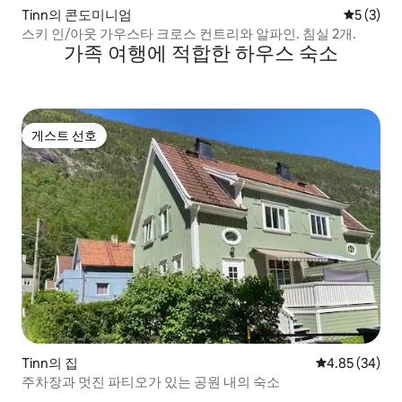
Tinn의 콘도미니엄
평점 5점(
5 (3)
스키 인/아웃 가우스타 크로스 컨트리와 알파인. 침실 2개.
가족 여행에 적합한 하우스 숙소
게스트 선호
게스트 선호
Tinn의 집
평점 4.85점(5
4.85 (34)
주차장과 멋진 파티오가 있는 공원 내의 숙소