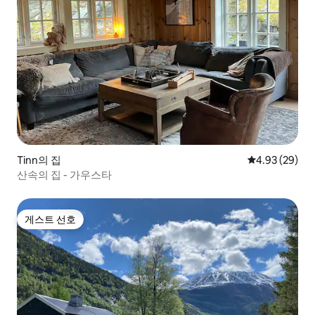
Tinn의 집
평점 4.93점(5
4.93 (29)
산속의 집 - 가우스타
게스트 선호
게스트 선호