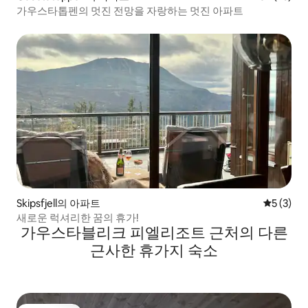
가우스타톱펜의 멋진 전망을 자랑하는 멋진 아파트
Skipsfjell의 아파트
평점 5점(
5 (3)
새로운 럭셔리한 꿈의 휴가!
가우스타블리크 피엘리조트 근처의 다른
근사한 휴가지 숙소