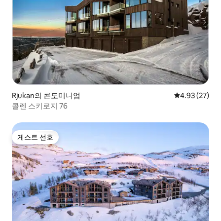
Rjukan의 콘도미니엄
평점 4.93점(5
4.93 (27)
콜렌 스키로지 76
게스트 선호
게스트 선호