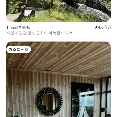
Tinn의 아파트
평점 4.6점(5
4.6 (15)
자연과 관광 명소 근처의 아늑한 아파트
게스트 선호
게스트 선호