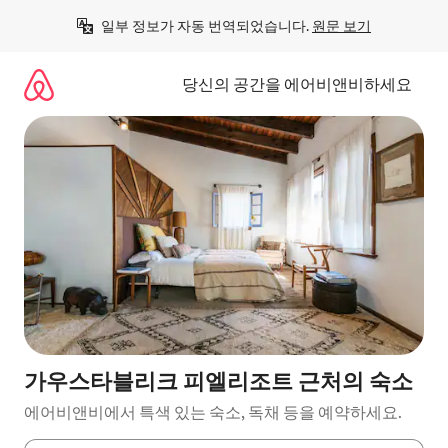
콘
일부 정보가 자동 번역되었습니다. 
원문 보기
텐
츠
로
당신의 공간을 에어비앤비하세요
바
로
가
기
가우스타블리크 피엘리조트 근처의 숙소
에어비앤비에서 특색 있는 숙소, 독채 등을 예약하세요.