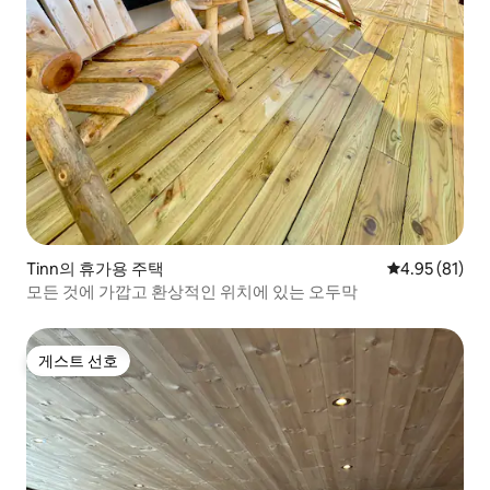
Tinn의 휴가용 주택
평점 4.95점(5
4.95 (81)
모든 것에 가깝고 환상적인 위치에 있는 오두막
게스트 선호
게스트 선호