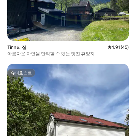
Tinn의 집
평점 4.91점(
4.91 (45)
아름다운 자연을 만끽할 수 있는 멋진 휴양지
슈퍼호스트
슈퍼호스트