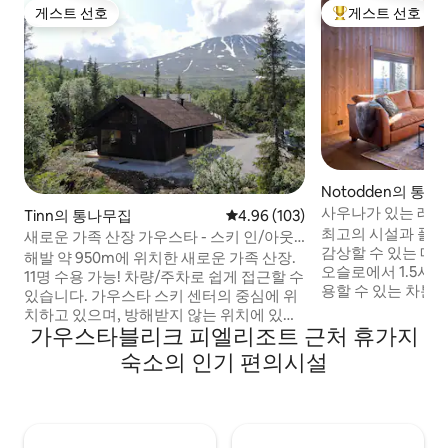
게스트 선호
게스트 선호
게스트 선호
상위 게스트 선호
Notodden의 통
사우나가 있는 레
Tinn의 통나무집
평점 4.96점(5점 만점), 후기 103
4.96 (103)
최고의 시설과 폴스
새로운 가족 산장 가우스타 - 스키 인/아웃 -
감상할 수 있는 매
침대 11개
해발 약 950m에 위치한 새로운 가족 산장.
오슬로에서 1.5시간
11명 수용 가능! 차량/주차로 쉽게 접근할 수
용할 수 있는 차분
있습니다. 가우스타 스키 센터의 중심에 위
비크 항구에서 124k
치하고 있으며, 방해받지 않는 위치에 있습
에 있습니다. 이곳에
가우스타블리크 피엘리조트 근처 휴가지
니다. 크로스컨트리와 알파인 스키를 타고
거, 수영, 낚시, 
오갈 수 있습니다. 가우스타산 전망! 1층: 넓
숙소의 인기 편의시설
수 있는 자연과 가
은 현관, 창고, 욕실, 별도의 화장실/세탁실,
콩스베르그 및 가우
침실 1: 더블 침대 160cm, 침실 2: 패밀리 침
니다. 이 캐빈은 2023년에 새로 지어졌으며
대, 더블 침대 150cm 및 싱글 침대 90cm,
고급스럽고 시설이
오픈 키친이 있는 넓은 거실 2층: TV와
파이가 포함되어 있
180cm 소파 베드가 있는 로프트, 침실 3: