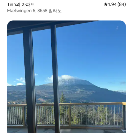
Tinn의 아파트
평점 4.94점(5
4.94 (84)
Mælsvingen 6, 3658 밀라노