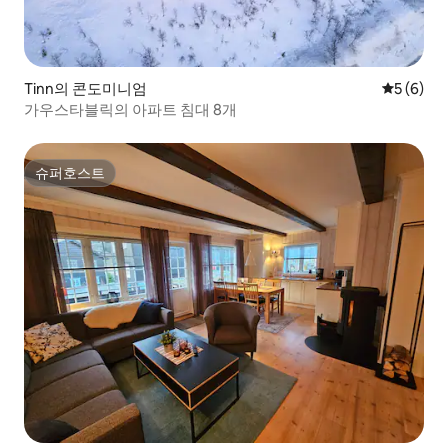
Tinn의 콘도미니엄
평점 5점(
5 (6)
가우스타블릭의 아파트 침대 8개
슈퍼호스트
슈퍼호스트