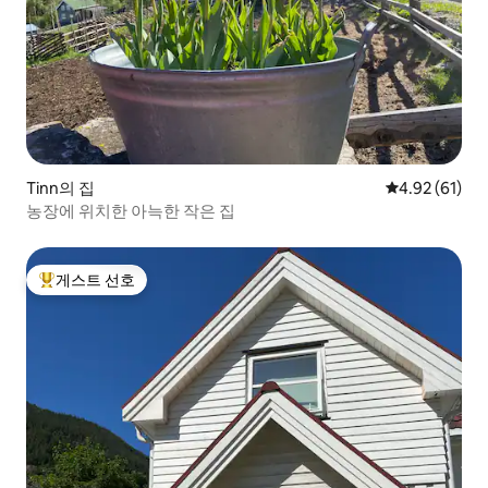
Tinn의 집
평점 4.92점(5
4.92 (61)
농장에 위치한 아늑한 작은 집
게스트 선호
상위 게스트 선호