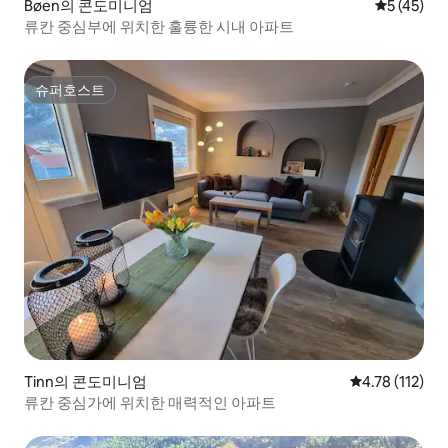
Bøen의 콘도미니엄
평점 5점(5
5 (45)
류칸 중심부에 위치한 훌륭한 시내 아파트
슈퍼호스트
슈퍼호스트
Tinn의 콘도미니엄
평점 4.78점(5
4.78 (112)
류칸 중심가에 위치한 매력적인 아파트