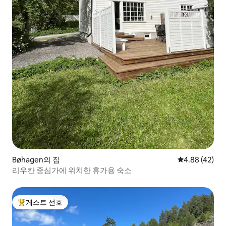
Bøhagen의 집
평점 4.88점(5
4.88 (42)
리우칸 중심가에 위치한 휴가용 숙소
게스트 선호
상위 게스트 선호