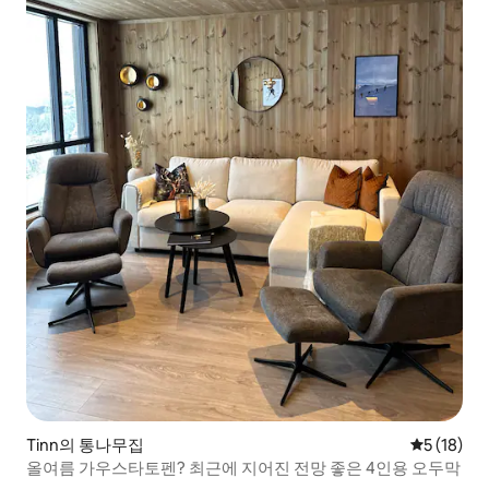
Tinn의 통나무집
평점 5점(5
5 (18)
올여름 가우스타토펜? 최근에 지어진 전망 좋은 4인용 오두막