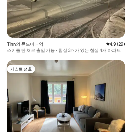
Tinn의 콘도미니엄
평점 4.9점(5
4.9 (29)
스키를 탄 채로 출입 가능 - 침실 3개가 있는 침실 4개 아파트
게스트 선호
게스트 선호