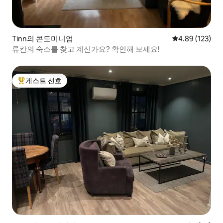
Tinn의 콘도미니엄
평점 4.89점(5점
4.89 (123)
류칸의 숙소를 찾고 계신가요? 확인해 보세요!
게스트 선호
상위 게스트 선호