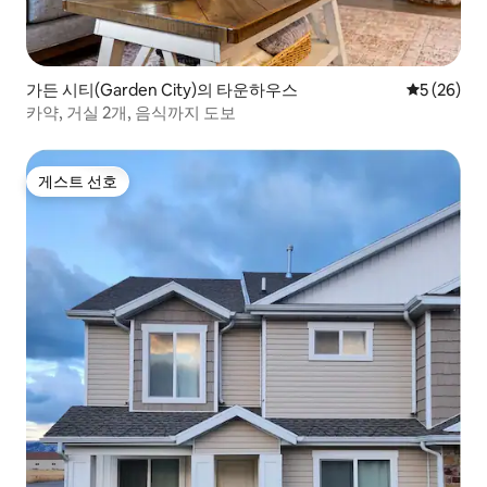
가든 시티(Garden City)의 타운하우스
평점 5점(5
5 (26)
카약, 거실 2개, 음식까지 도보
게스트 선호
게스트 선호