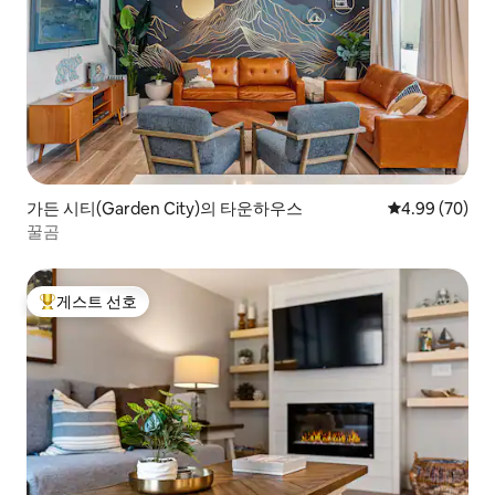
가든 시티(Garden City)의 타운하우스
평점 4.99점(5
4.99 (70)
꿀곰
게스트 선호
상위 게스트 선호