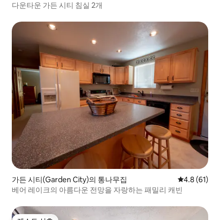
다운타운 가든 시티 침실 2개
가든 시티(Garden City)의 통나무집
평점 4.8점(5
4.8 (61)
베어 레이크의 아름다운 전망을 자랑하는 패밀리 캐빈