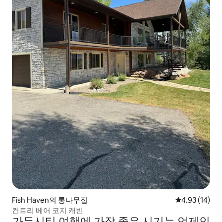
Fish Haven의 통나무집
평점 4.93점(5
4.93 (14)
컨트리 베어 코지 캐빈
가든시티 여행에 가장 좋은 시기는 언제인