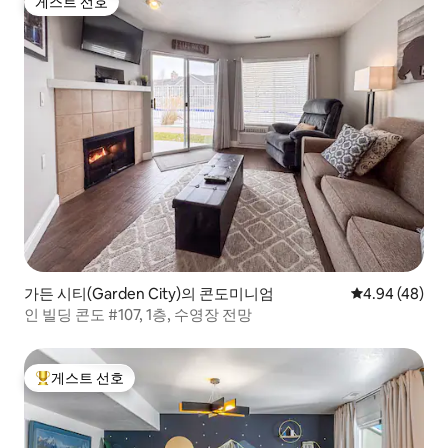
게스트 선호
게스트 선호
가든 시티(Garden City)의 콘도미니엄
평점 4.94점(5
4.94 (48)
인 빌딩 콘도 #107, 1층, 수영장 전망
게스트 선호
상위 게스트 선호