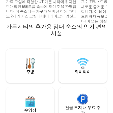
호수 전망 • 주방 2개 
가족 모임에 적합한 UT 가든 시티에 위치한
명 숙박 가능
현대적인 6베드룸 숙소에 오신 것을 환영합
새로운 즐거운 모임
니다. 이 숙소에는 가구가 완비된 야외 파티
합니다. 이 레이크
오 2개와 가스 그릴과 베어 레이크의 멋진
모임과 대규모 그
전망을 감상할 수 있습니다. 여러 개의 킹 스
다! 이 넓은 침실 6개 숙소는 27명을 수용할
가든시티의 휴가용 임대 숙소의 인기 편의
위트, 아늑한 벙크룸/게임룸, 빠른 와이파이
수 있으며, 완비된 주
가 있어 가족 친화적이고 편안합니다. 전용
호수 전망을 자랑합니
시설
온수 욕조, 모든 객실에서 스마트 TV를 이용
형 데크, 탁구, 에
하실 수 있으며, 1마일 이내 거리에 있는 베
게임룸을 즐겨보세요. 아이들은 이층
어 레이크 마리나를 이용하실 수 있습니다.
을 좋아할 것이고,
최대 6대의 차량을 주차할 수 있는 전용 주
조트를 이용할 수 
차장이 있어 20명의 게스트가 편안하게 숙
을 무료로 이용할 수 있습니
박할 수 있습니다.
망을 즐기며 잊지 
주방
와이파이
건물 부지 내 무료 주
수영장
차