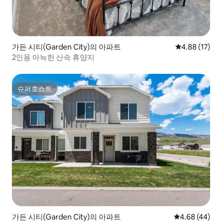
가든 시티(Garden City)의 아파트
평점 4.88점(5
4.88 (17)
2인용 아늑한 산속 휴양지
슈퍼호스트
슈퍼호스트
가든 시티(Garden City)의 아파트
평점 4.68점(5
4.68 (44)