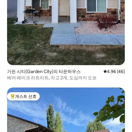
가든 시티(Garden City)의 타운하우스
평점 4.96점(5
4.96 (46)
베어 레이크 리트리트, 차고 2개, 도심까지 도보
게스트 선호
상위 게스트 선호