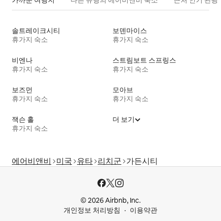
가까운 여행지
다른 유형의 에어비앤비 숙소
근처 인기 관광
솔트레이크시티
보덴마이스
휴가지 숙소
휴가지 숙소
비엔나
스트림보트 스프링스
휴가지 숙소
휴가지 숙소
보즈먼
모아브
휴가지 숙소
휴가지 숙소
잭슨 홀
더 보기
휴가지 숙소
에어비앤비
미국
유타
리치군
가든시티
© 2026 Airbnb, Inc.
개인정보 처리방침
이용약관