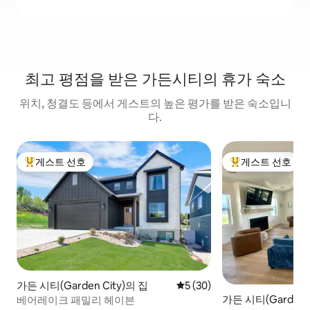
최고 평점을 받은 가든시티의 휴가 숙소
위치, 청결도 등에서 게스트의 높은 평가를 받은 숙소입니
다.
게스트 선호
게스트 선호
상위 게스트 선호
상위 게스트 선호
가든 시티(Garden City)의 집
평점 5점(5점 만점), 후기 30
5 (30)
가든 시티(Garden C
베어레이크 패밀리 헤이븐