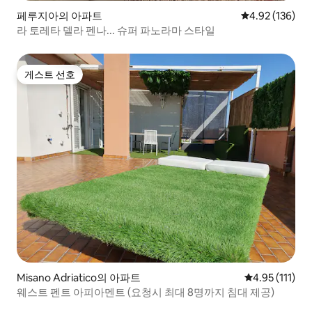
페루지아의 아파트
평점 4.92점(5점
4.92 (136)
라 토레타 델라 펜나... 슈퍼 파노라마 스타일
게스트 선호
게스트 선호
Misano Adriatico의 아파트
평점 4.95점(5
4.95 (111)
웨스트 펜트 아피아멘트 (요청시 최대 8명까지 침대 제공)