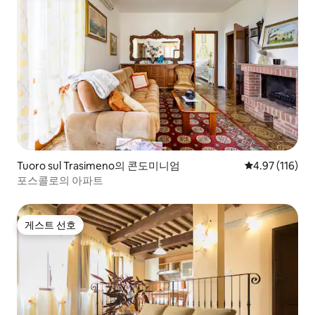
Tuoro sul Trasimeno의 콘도미니엄
평점 4.97점(5
4.97 (116)
포스콜로의 아파트
게스트 선호
게스트 선호