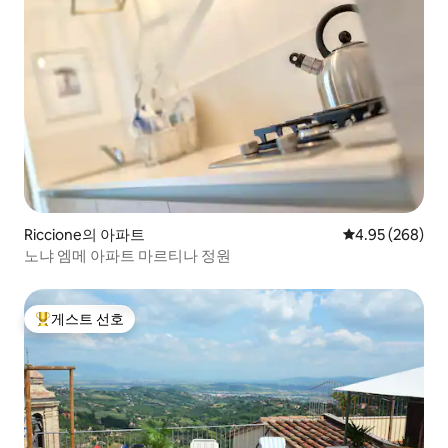
Riccione의 아파트
평점 4.95점(5점
4.95 (268)
노냐 엠메 아파트 마르티나 정원
게스트 선호
상위 게스트 선호