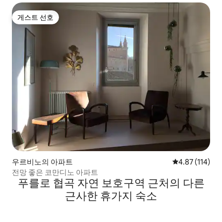
게스트 선호
게스트 선호
우르비노의 아파트
평점 4.87점(5
4.87 (114)
전망 좋은 코만디노 아파트
푸를로 협곡 자연 보호구역 근처의 다른
근사한 휴가지 숙소