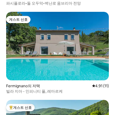
파시플로라•돌 오두막•벽난로 움브리아 전망
게스트 선호
게스트 선호
Fermignano의 저택
평점 4.91점(
4.91 (11)
빌라 지아 - 인피니티 풀, 레마르케
게스트 선호
상위 게스트 선호