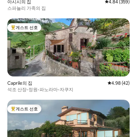
아시시의 집
평점 4.84점(5점
4.84 (359)
스파뇰리 가족의 집
게스트 선호
상위 게스트 선호
Caprile의 집
평점 4.98점(5
4.98 (42)
석조 산장-정원-파노라마-자쿠지
게스트 선호
상위 게스트 선호