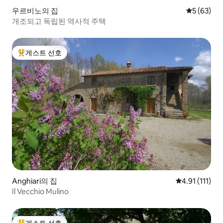
우르비노의 집
평점 5점(5
5 (63)
개조되고 독립된 역사적 주택
게스트 선호
상위 게스트 선호
Anghiari의 집
평점 4.91점(5
4.91 (111)
Il Vecchio Mulino