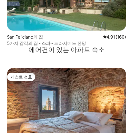
San Feliciano의 집
평점 4.91점(5
4.91 (160)
5가지 감각의 집 - 스파 - 트라시메노 전망
에어컨이 있는 아파트 숙소
게스트 선호
게스트 선호