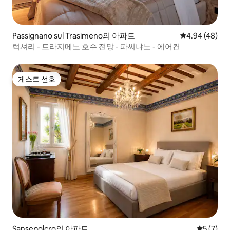
Passignano sul Trasimeno의 아파트
평점 4.94점(5
4.94 (48)
럭셔리 - 트라지메노 호수 전망 - 파씨냐노 - 에어컨
게스트 선호
게스트 선호
Sansepolcro의 아파트
평점 5점(
5 (7)