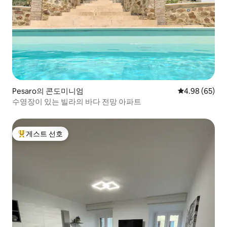
Pesaro의 콘도미니엄
평점 4.98점(5
4.98 (65)
수영장이 있는 빌라의 바다 전망 아파트
게스트 선호
상위 게스트 선호