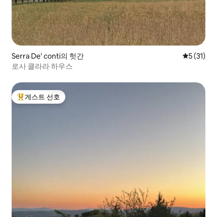
Serra De' conti의 헛간
평점 5점(5
5 (31)
로사 클라라 하우스
게스트 선호
상위 게스트 선호