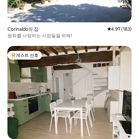
Corinaldo의 집
평점 4.97점(5점
4.97 (183)
평화를 사랑하는 사람들을 위해!
게스트 선호
상위 게스트 선호