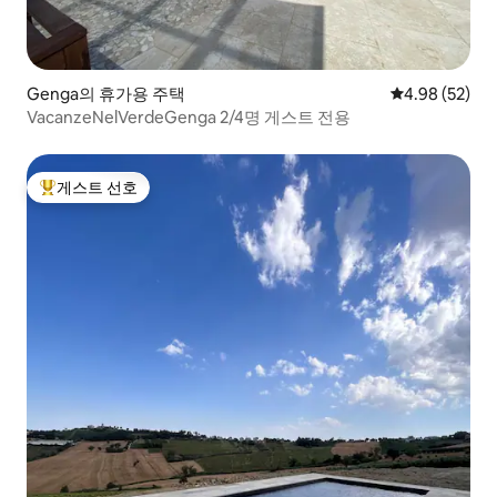
Genga의 휴가용 주택
평점 4.98점(5
4.98 (52)
VacanzeNelVerdeGenga 2/4명 게스트 전용
게스트 선호
상위 게스트 선호