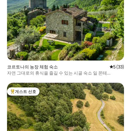
코르토나의 농장 체험 숙소
평점 5점(5
5 (33)
자연 그대로의 휴식을 즐길 수 있는 시골 숙소 일 몬테...
게스트 선호
상위 게스트 선호