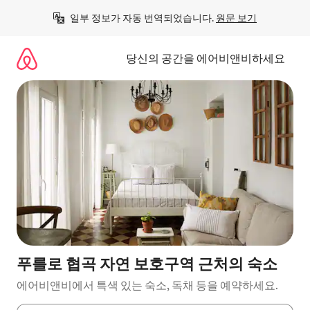
콘
일부 정보가 자동 번역되었습니다. 
원문 보기
텐
츠
로
당신의 공간을 에어비앤비하세요
바
로
가
기
푸를로 협곡 자연 보호구역 근처의 숙소
에어비앤비에서 특색 있는 숙소, 독채 등을 예약하세요.