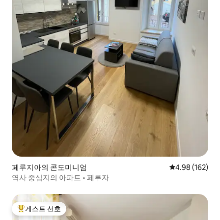
페루지아의 콘도미니엄
평점 4.98점(5점
4.98 (162)
역사 중심지의 아파트 • 페루자
게스트 선호
상위 게스트 선호