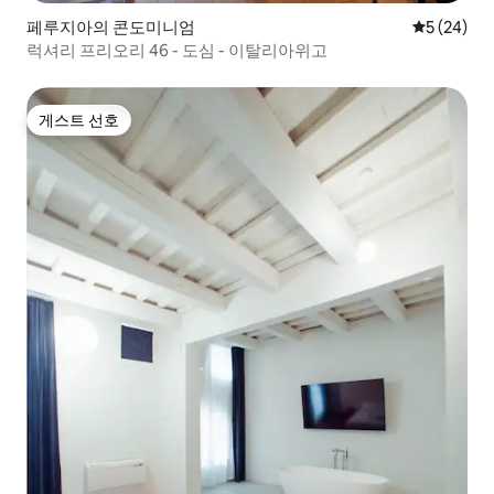
페루지아의 콘도미니엄
평점 5점(5
5 (24)
럭셔리 프리오리 46 - 도심 - 이탈리아위고
게스트 선호
게스트 선호