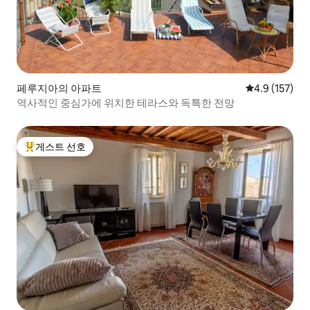
페루지아의 아파트
평점 4.9점(5점
4.9 (157)
역사적인 중심가에 위치한 테라스와 독특한 전망
게스트 선호
상위 게스트 선호