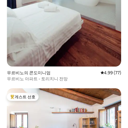
우르비노의 콘도미니엄
평점 4.99점(5
4.99 (77)
우르비노 아파트 - 토리치니 전망
게스트 선호
상위 게스트 선호