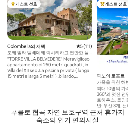
게스트 선호
게스트 선호
상위 게스트 선호
상위 게스트 선호
Colombella의 저택
평점 5점(5점 만점), 후기 111
5 (111)
토레 빌라 벨베데레 럭셔리하고 편안한 풀
빌라
"TORRE VILLA BELVEDERE" Meraviglioso
appartamento di 260 metri quadrati , in
Villa del XII sec .La piscina privata ( lunga
파노의 로프트
15 metri e larga 5 metri ) ,biliardo,
freccette,ampio giardino , portico 80
가족을 위한 해변
mq, barbecue,palestra e area relax
시브)
최대 10명의 가족 
all'interno della Torre. Comodo
360°의 멋진 전망
parcheggio privato all'interno della
트하우스. 올인클루시브: • 집 앞의 전용 해
struttura. Situato in posizione strategica
변: 우산 3개, 선베드 9개, 무료 수영장⛱️ •
,12 Km da Perugia, 4km dalla
푸를로 협곡 자연 보호구역 근처 휴가지
최고의 바 2곳에서
superstrada,può ospitare
🥐 • 주차 공간 2개 P️ 이 140㎡ 슈퍼 로프트
숙소의 인기 편의시설
comodamente fino a 8 ospiti 3 camere
는 파노의 가장 중
matrimoniali con bagno privato, Tv,
니다. 레스토랑, 바
cassaforte.
며, 역사적인 중심지