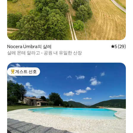
Nocera Umbra의 샬레
평점 5점(5
5 (29)
샬레 몬테 알라고 - 공원 내 유일한 산장
게스트 선호
상위 게스트 선호