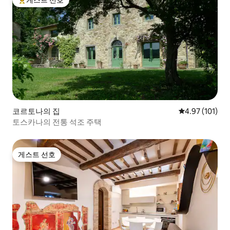
게스트 선호
상위 게스트 선호
코르토나의 집
평점 4.97점(5
4.97 (101)
토스카나의 전통 석조 주택
게스트 선호
게스트 선호