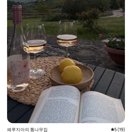
페루지아의 통나무집
평점 5점(5
5 (19)