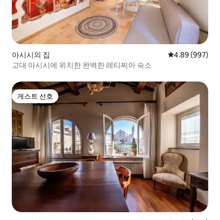
아시시의 집
평점 4.89점(5점
4.89 (997)
고대 아시시에 위치한 완벽한 레티찌아 숙소
게스트 선호
게스트 선호