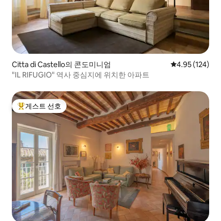
Citta di Castello의 콘도미니엄
평점 4.95점(5점
4.95 (124)
"IL RIFUGIO" 역사 중심지에 위치한 아파트
게스트 선호
상위 게스트 선호