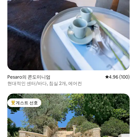
Pesaro의 콘도미니엄
평점 4.96점(5점
4.96 (100)
현대적인 센터/바다, 침실 2개, 에어컨
게스트 선호
상위 게스트 선호