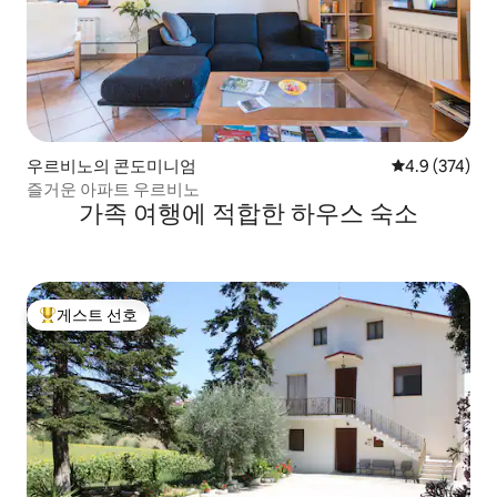
우르비노의 콘도미니엄
평점 4.9점(5점
4.9 (374)
즐거운 아파트 우르비노
가족 여행에 적합한 하우스 숙소
게스트 선호
상위 게스트 선호