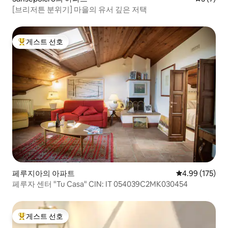
[브리저튼 분위기] 마을의 유서 깊은 저택
게스트 선호
상위 게스트 선호
페루지아의 아파트
평점 4.99점(5점
4.99 (175)
페루자 센터 "Tu Casa" CIN: IT 054039C2MK030454
게스트 선호
상위 게스트 선호