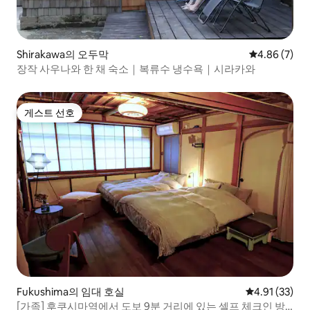
Shirakawa의 오두막
평점 4.86점(
4.86 (7)
장작 사우나와 한 채 숙소｜복류수 냉수욕｜시라카와
게스트 선호
게스트 선호
Fukushima의 임대 호실
평점 4.91점(5
4.91 (33)
[가족] 후쿠시마역에서 도보 9분 거리에 있는 셀프 체크인 방