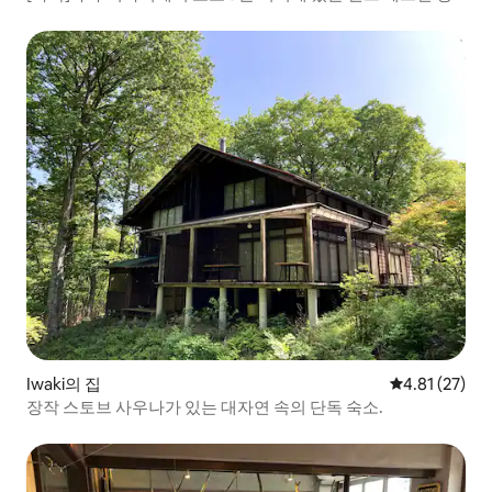
식의 전용 숙소, 주방 있음, [전용] [가족].
Iwaki의 집
평점 4.81점(5
4.81 (27)
장작 스토브 사우나가 있는 대자연 속의 단독 숙소.