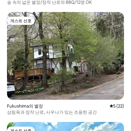
숲 속의 넓은 별장/장작 난로와 BBQ/12명 OK
게스트 선호
게스트 선호
Fukushima의 별장
평점 5점(5
5 (22)
삼림욕과 장작 난로, 사우나가 있는 조용한 공간
게스트 선호