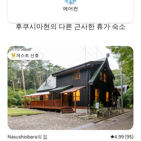
에어컨
후쿠시마현의 다른 근사한 휴가 숙소
게스트 선호
상위 게스트 선호
Nasushiobara의 집
평점 4.99점(5
4.99 (95)