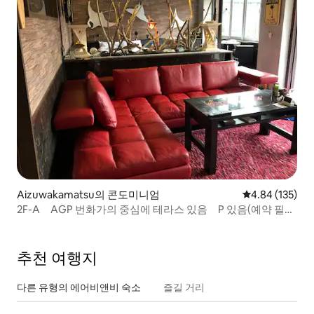
Aizuwakamatsu의 콘도미니엄
평점 4.84점(5점
4.84 (135)
2F-A AGP 번화가의 중심에 테라스 있음 P 있음(예약 필
요) 나츠모토반 BBQ로 즐기자
추천 여행지
다른 유형의 에어비앤비 숙소
즐길 거리