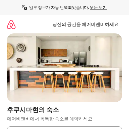
콘
일부 정보가 자동 번역되었습니다. 
원문 보기
텐
츠
로
당신의 공간을 에어비앤비하세요
바
로
가
기
후쿠시마현의 숙소
에어비앤비에서 독특한 숙소를 예약하세요.