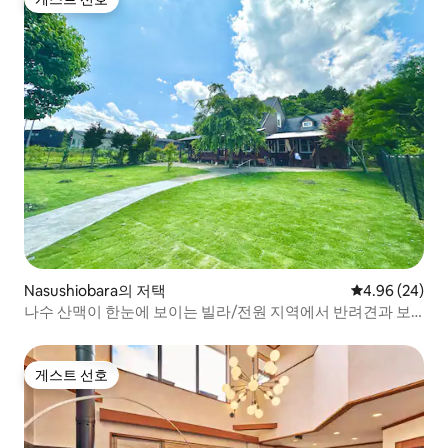
게스트 선호
Nasushiobara의 저택
평점 4.96점(5
4.96 (24)
나수 산맥이 한눈에 보이는 빌라/전원 지역에서 반려견과 보
내는 휴가/전용 도그런과 BBQ
게스트 선호
게스트 선호