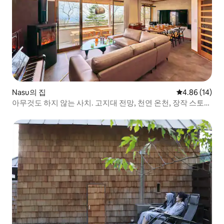
Nasu의 집
평점 4.86점(5
4.86 (14)
아무것도 하지 않는 사치. 고지대 전망, 천연 온천, 장작 스토브
가 연기를 내뿜는 성인용 은신처/침실 3개, 침대 12개