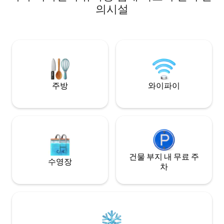
화로형 BBQ 스토브, 싱크대, 해먹이 갖춰져
둘러싸인 위치 바로
의시설
있어 어른부터 어린이까지 즐길 수 있습니
주변에 호수와 숲이
다♪ 5. 잔디 광장 데크 맞은편에 넓은 잔
다. 디자인과 편안
디 광장이 있어, 어린 아이들도 안심하고 놀
건물을 리노베이션했습니다.
수 있습니다. 6. 장작 스토브 정통 장작 스
서 활력을 되찾는 
토브가 있어, 춤추는 불꽃 앞에서 평범하지
강소리를 들으며 자
않은 시간을 즐길 수 있습니다. 7. 뛰어난 접
간을 즐겨보세요. ■ 바비큐 및 야외 그릴 불
근성 쿠로이소 이타부로 IC, 나수 IC에서
사용은 금지되지만, 
차로 20분 나수 하이랜드 파크까지 차로
ELE-GRILL PR
주방
와이파이
18분 ■ 시설 개요 침실(3개, 최대 12명 숙박
화제를 사용하여 불
가능) 욕실(2개) 세면대(2개) 화장실(2개) 주
에서 식사를 편하게 
차장(7대)
반려견 동반 가능 
도 환영합니다. 자
서 가족, 친구 또는
해보세요. ■ 일년 내내 즐길 수 있는 주변
환경 고시키키누마,
건물 부지 내 무료 주
하라 호수, 히노하
수영장
업 패들보딩, 카누,
차
마산과 그란데 코르
일년 내내 액티비티