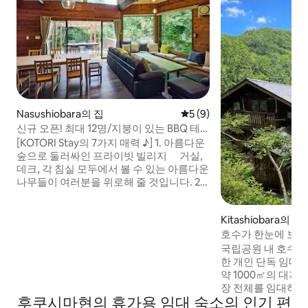
Nasushiobara의 집
평점 5점(5점 만점), 후기 9
5 (9)
신규 오픈! 최대 12명/지붕이 있는 BBQ 테
라스/벽난로 및 대형 스크린/차 7대/나수 하
[KOTORI Stay의 7가지 매력 ♪] 1. 아름다운
이웨이 차로 18분
숲으로 둘러싸인 프라이빗 빌리지 거실,
데크, 각 침실 모두에서 볼 수 있는 아름다운
나무들이 여러분을 위로해 줄 것입니다. 2.
넓고 개방적인 거실 리빙룸은 천장이 높
은 넓은 공간으로, 테이블 좌석(8인), 소파
Kitashiobara의 저
좌석(10인), 카운터 좌석(5인)에서 원하는
호수가 한눈에 보이는
대로 시간을 보낼 수 있습니다. 3. 많은 인원
용한 숲속에 위치, 
도 편안하게 침실은 서양식 방 2개, 일본
국립공원 내 호수의
우나, 최대 16명, 전
식 방 1개로 총 3개입니다. 욕실, 세면실,
한 개인 단독 임대 별장입니
화장실이 모두 2개씩 있어, 인원이 많더라
약 1000㎡의 대지에
도 편안하게 지낼 수 있습니다. 4. 지붕이 있
장 전체를 임대하세요
후쿠시마현의 휴가용 임대 숙소의 인기 편
는 BBQ 데크 최대 12인용 의자, 테이블,
까지 수용할 수 있습니다. ■ 호